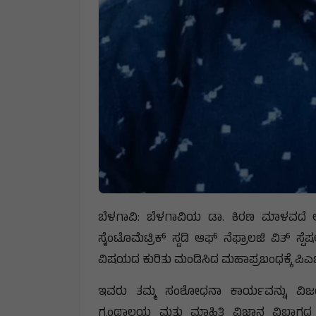
ಬೆಳಗಾವಿ: ಬೆಳಗಾವಿಯ ಡಾ. ಕಿರಣ ಮಾಳವದೆ ಅವ
ಸೈಂಟೊಮೆಟ್ರಿಕ್ ಸ್ಟಡಿ ಆಫ್ ನೆಫ್ರಾಲಜಿ ವಿತ್ ಸ್
ವಿಷಯದ ಕುರಿತು ಮಂಡಿಸಿದ ಮಹಾಪ್ರಬಂಧಕ್ಕೆ ಪಿಎಚ್.
ಇವರು ತಮ್ಮ ಸಂಶೋಧನಾ ಕಾರ್ಯವನ್ನು ವಿಜಯನ
ಗ್ರಂಥಾಲಯ ಮತ್ತು ಮಾಹಿತಿ ವಿಜ್ಞಾನ ವಿಭಾಗದ 