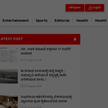
ePaper
Login
|
|
|
|
Entertainment
Sports
Editorial
Health
Health
LATEST POST
SIR : ಗಣತಿ ನಮೂನೆ ಸಲ್ಲಿಸಲು 17 ರವರೆಗೆ
ಅವಕಾಶ
07 August 2026
ಈ ನಿಗೂಢ ಬಾವಿಯಲ್ಲಿ ಮತ್ತೆ ಅಚ್ಚರಿ ;
ಸಮುದ್ರದ ಅಲೆಯಂತೆ ತನ್ನಷ್ಟಕ್ಕೆ ತಾನೇ
ಏರಿಳಿಯುವ ನೀರು..!
07 August 2026
ವಿಭಾಗೀಯ ಕಚೇರಿಗಳನ್ನು ಬೆಳಗಾವಿಯಲ್ಲಿ
ಸ್ಥಾಪಿಸಲು ಕ್ರಮ ಕೈಕೊಂಡವರು ಅರಸು