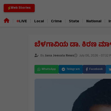
Web Stories
|
|
|
|
|
|
LIVE
Local
Crime
State
National
I
ಬೆಳಗಾವಿಯ ಡಾ. ಕಿರಣ ಮಾಳ
By
Jana Jeevala News
July 06, 2026 - 07:32 
WhatsApp
Telegram
Facebook