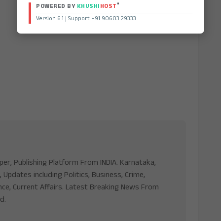
®
POWERED BY
KHUSHI
HOST
Version 6.1 | Support +91 90603 29333
aper, Publishing Platform From INDIA. Karnataka,
, Updates including Politics, Business, Crime,
nce, Current Affairs. Latest Breaking News From
d.