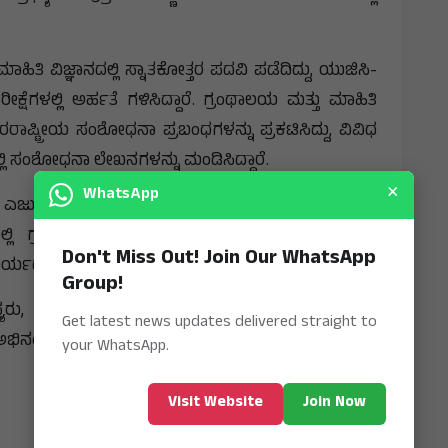
ತಿ ವಿಜ್ಞಾನದಲ್ಲಿ ಸ್ನಾತಕೋತ್ತರ ಪದವಿ ಪಡೆದಿದ್ದು, ಯುಜಿಸಿ-
್ಷೆಗಳಲ್ಲಿ ಅರ್ಹತೆ ಗಳಿಸಿದ್ದಾರೆ. ಗ್ರಂಥಾಲಯ ಮತ್ತು ಮಾಹಿತಿ
ಂತರರಾಷ್ಟ್ರೀಯ ಸಂಶೋಧನಾ ಪ್ರಬಂಧಗಳನ್ನು ಪ್ರಕಟಿಸಿದ್ದು, ವಿವಿಧ
ಲಿ ಸಂಶೋಧನಾ ಲೇಖನಗಳನ್ನು ಮಂಡಿಸಿದ್ದಾರೆ.
×
WhatsApp
ರ್ ಎಜುಕೇಶನ್ ಅಂಡ್ ರಿಸರ್ಚ್ (KLE AHER)ಅಂಗಸಂಸ್ಥೆಯಾದ
ಲ್ಲಿ ಗ್ರಂಥಪಾಲಕರಾಗಿ ಹಾಗೂ ಕರ್ನಾಟಕ ರಾಜ್ಯ ಗ್ರಂಥಾಲಯ
Don't Miss Out! Join Our WhatsApp
ದರ್ಶಿಯಾಗಿ ಸೇವೆ ಸಲ್ಲಿಸುತ್ತಿದ್ದಾರೆ.
Group!
ರು, ಮಾರ್ಗದರ್ಶಕರು, ಕೆಎಲ್‌ಇ ಸಂಸ್ಥೆಯ ಪ್ರಾಚಾರ್ಯರು,
Get latest news updates delivered straight to
ನಂದನೆ ಸಲ್ಲಿಸಿದ್ದಾರೆ.
your WhatsApp.
Visit Website
Join Now