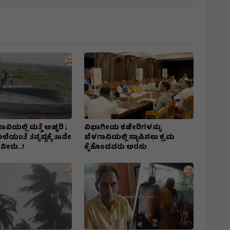
ಿಯಲ್ಲಿ ಮತ್ತೆ ಅಚ್ಚರಿ ;
ವಿಭಾಗೀಯ ಕಚೇರಿಗಳನ್ನು
ೆಯಂತೆ ತನ್ನಷ್ಟಕ್ಕೆ ತಾನೇ
ಬೆಳಗಾವಿಯಲ್ಲಿ ಸ್ಥಾಪಿಸಲು ಕ್ರಮ
ನೀರು..!
ಕೈಕೊಂಡವರು ಅರಸು