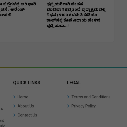
ಜಿಲ್ಲೆಗಳಲ್ಲಿ ಅತಿ ಭಾರಿ
ಪುತ್ರಿಯರಿಗಾಗಿ ಜೀವನ
ಚನೆ ; ಆರೆಂಜ್‌
ಮುಡಿಪಾಗಿಟ್ಟಿದ್ದ ತಂದೆ ವೃದ್ಧಾಶ್ರಮದಲ್ಲಿ
ಘೋಷಣೆ
ನಿಧನ ; ₹5100 ಕಳುಹಿಸಿ ವಿಡಿಯೊ
ಕಾಲ್‌ನಲ್ಲಿ ಕೊನೆ ವಿದಾಯ ಹೇಳಿದ
ಪುತ್ರಿಯರು...!
QUICK LINKS
LEGAL
Home
Terms and Conditions
About Us
Privacy Policy
IA.
Contact Us
ent
rld.