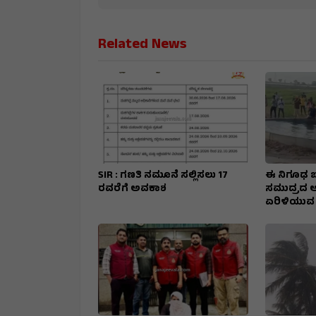
Related News
SIR : ಗಣತಿ ನಮೂನೆ ಸಲ್ಲಿಸಲು 17
ಈ ನಿಗೂಢ ಬಾವ
ರವರೆಗೆ ಅವಕಾಶ
ಸಮುದ್ರದ ಅಲ
ಏರಿಳಿಯುವ 