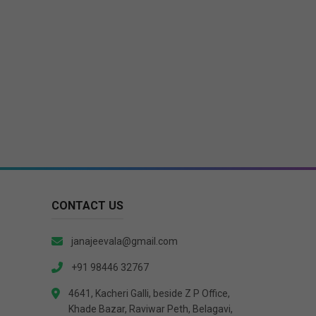
CONTACT US
janajeevala@gmail.com
+91 98446 32767
4641, Kacheri Galli, beside Z P Office,
Khade Bazar, Raviwar Peth, Belagavi,