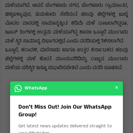
ಮಳೆಯಾಗಿದೆ. ಆದರೆ ಬೆಂಗಳೂರು ನಗರ, ಬೆಂಗಳೂರು ಗ್ರಾಮಾಂತರ,
ಚಿಕ್ಕಬಳ್ಳಾಪುರ, ತುಮಕೂರು ಸೇರಿದಂತೆ ಹಲವು ಜಿಲ್ಲೆಗಳಲ್ಲಿ ಜುಲೈ
ಮೊದಲ ವಾರದಲ್ಲಿ ಸಾಮಾನ್ಯಕ್ಕಿಂತ ಕಡಿಮೆ ಮಳೆ ದಾಖಲಾಗಿದ್ದರೂ,
ಜೂನ್ ತಿಂಗಳಲ್ಲಿ ಉತ್ತಮ ಮಳೆಯಾಗಿದ್ದ ಕಾರಣ ಒಟ್ಟಾರೆ ಮುಂಗಾರು
ಮಳೆ ಸ್ಥಿತಿ ಸಾಮಾನ್ಯ ವಿಭಾಗದಲ್ಲಿದೆ ಎಂದು ವರದಿಯಲ್ಲಿ ತಿಳಿಸಲಾಗಿದೆ.
ಒಟ್ಟಾರೆ, ಕರಾವಳಿ, ಮಲೆನಾಡು ಹಾಗೂ ಉತ್ತರ ಕರ್ನಾಟಕದ ಹಲವು
ಜಿಲ್ಲೆಗಳಲ್ಲಿ ಮಳೆ ಕೊರತೆ ಮುಂದುವರಿದಿದ್ದು, ರಾಜ್ಯದ ಮುಂಗಾರು
ಮಳೆಯ ಪರಿಸ್ಥಿತಿ ಇನ್ನೂ ಸುಧಾರಿಸಬೇಕಿದೆ ಎಂದು ವರದಿ ಸೂಚಿಸಿದೆ.
×
WhatsApp
Don't Miss Out! Join Our WhatsApp
Group!
Get latest news updates delivered straight to