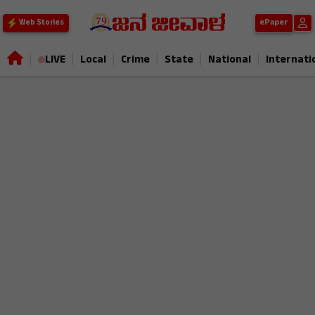
ePaper
Web Stories
|
|
|
|
|
|
LIVE
Local
Crime
State
National
Internati