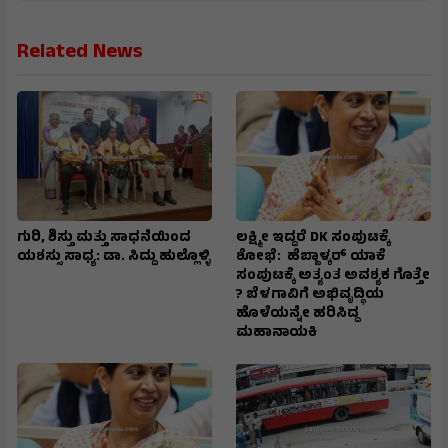
Related News
ಗುರಿ, ಶಿಸ್ತು ಮತ್ತು ಸಾಧನೆಯಿಂದ
ಲಕ್ಷ್ಮೀ ಇದ್ದರೆ DK ಸಂಪುಟಕ್ಕೆ
ಯಶಸ್ಸು ಸಾಧ್ಯ: ಡಾ. ಸಿದ್ದು ಹುಲ್ಲೊಳ್ಳಿ
ಶೋಭೆ: ಹೆಬ್ಬಾಳ್ಕರ್ ಯಾಕೆ
ಸಂಪುಟಕ್ಕೆ ಅತ್ಯಂತ ಅವಶ್ಯಕ ಗೊತ್ತೇ
? ಬೆಳಗಾವಿಗೆ ಅಭಿವೃದ್ಧಿಯ
ಹೊಳೆಯನ್ನೇ ಹರಿಸಿದ್ದ
ಮಹಾನಾಯಕಿ