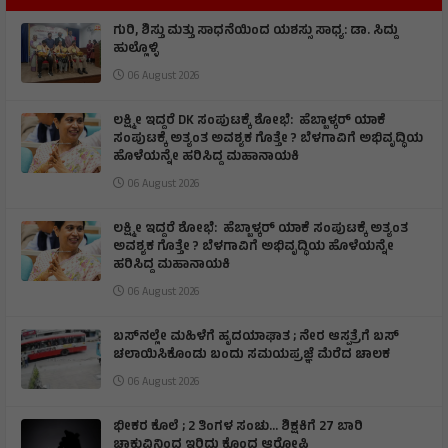
ಗುರಿ, ಶಿಸ್ತು ಮತ್ತು ಸಾಧನೆಯಿಂದ ಯಶಸ್ಸು ಸಾಧ್ಯ: ಡಾ. ಸಿದ್ದು
ಹುಲ್ಲೊಳ್ಳಿ
06 August 2026
ಲಕ್ಷ್ಮೀ ಇದ್ದರೆ DK ಸಂಪುಟಕ್ಕೆ ಶೋಭೆ: ಹೆಬ್ಬಾಳ್ಕರ್ ಯಾಕೆ
ಸಂಪುಟಕ್ಕೆ ಅತ್ಯಂತ ಅವಶ್ಯಕ ಗೊತ್ತೇ ? ಬೆಳಗಾವಿಗೆ ಅಭಿವೃದ್ಧಿಯ
ಹೊಳೆಯನ್ನೇ ಹರಿಸಿದ್ದ ಮಹಾನಾಯಕಿ
06 August 2026
ಲಕ್ಷ್ಮೀ ಇದ್ದರೆ ಶೋಭೆ: ಹೆಬ್ಬಾಳ್ಕರ್ ಯಾಕೆ ಸಂಪುಟಕ್ಕೆ ಅತ್ಯಂತ
ಅವಶ್ಯಕ ಗೊತ್ತೇ ? ಬೆಳಗಾವಿಗೆ ಅಭಿವೃದ್ಧಿಯ ಹೊಳೆಯನ್ನೇ
ಹರಿಸಿದ್ದ ಮಹಾನಾಯಕಿ
06 August 2026
ಬಸ್‌ನಲ್ಲೇ ಮಹಿಳೆಗೆ ಹೃದಯಾಘಾತ ; ನೇರ ಆಸ್ಪತ್ರೆಗೆ ಬಸ್‌
ಚಲಾಯಿಸಿಕೊಂಡು ಬಂದು ಸಮಯಪ್ರಜ್ಞೆ ಮೆರೆದ ಚಾಲಕ
06 August 2026
ಭೀಕರ ಕೊಲೆ ; 2 ತಿಂಗಳ ಸಂಚು… ಶಿಕ್ಷಕಿಗೆ 27 ಬಾರಿ
ಚಾಕುವಿನಿಂದ ಇರಿದು ಕೊಂದ ಆರೋಪಿ