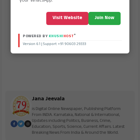
your WhatsApp.
Visit Website
Join Now
®
POWERED BY
KHUSHI
HOST
Version 6.1 | Support +91 90603 29333
Jana Jeevala
is Digital Online Newspaper, Publishing Platform
From INDIA. Karnataka, National & International,
Updates including Politics, Business, Crime,
Education, Sports, Science, Current Affairs. Latest
Breaking News From India & Around the World.