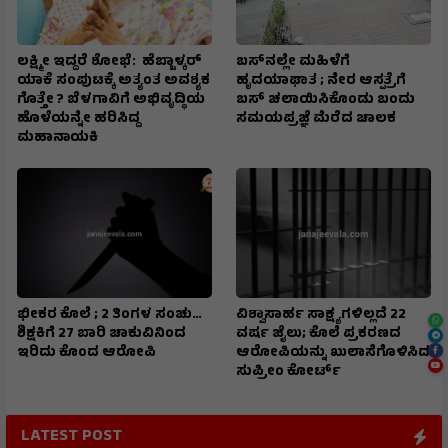
ಲಕ್ಷ್ಮೀ ಇದ್ದರೆ ಶೋಭೆ: ಹೆಬ್ಬಾಳ್ಕರ್
ಬಸ್‌ನಲ್ಲೇ ಮಹಿಳೆಗೆ
ಯಾಕೆ ಸಂಪುಟಕ್ಕೆ ಅತ್ಯಂತ ಅವಶ್ಯಕ
ಹೃದಯಾಘಾತ ; ನೇರ ಆಸ್ಪತ್ರೆಗೆ
ಗೊತ್ತೇ ? ಬೆಳಗಾವಿಗೆ ಅಭಿವೃದ್ಧಿಯ
ಬಸ್‌ ಚಲಾಯಿಸಿಕೊಂಡು ಬಂದು
ಹೊಳೆಯನ್ನೇ ಹರಿಸಿದ್ದ
ಸಮಯಪ್ರಜ್ಞೆ ಮೆರೆದ ಚಾಲಕ
ಮಹಾನಾಯಕಿ
ಭೀಕರ ಕೊಲೆ ; 2 ತಿಂಗಳ ಸಂಚು…
ವಿಶ್ವಾಸಾರ್ಹ ಸಾಕ್ಷ್ಯಗಳಿಲ್ಲದೆ 22
ಶಿಕ್ಷಕಿಗೆ 27 ಬಾರಿ ಚಾಕುವಿನಿಂದ
ವರ್ಷ ಜೈಲು; ಕೊಲೆ ಪ್ರಕರಣದ
ಇರಿದು ಕೊಂದ ಆರೋಪಿ
ಆರೋಪಿಯನ್ನು ಖುಲಾಸೆಗೊಳಿಸಿದ
ಸುಪ್ರೀಂ ಕೋರ್ಟ್
LATEST POST