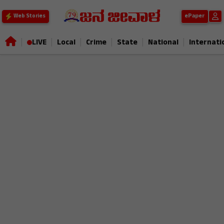
ePaper
Web Stories
|
|
|
|
|
|
LIVE
Local
Crime
State
National
Internati