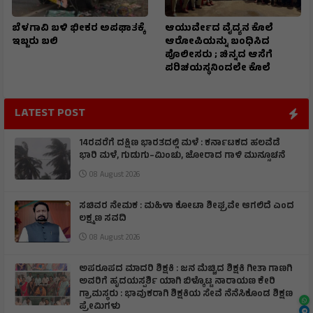
ಬೆಳಗಾವಿ ಬಳಿ ಭೀಕರ ಅಪಘಾತಕ್ಕೆ
ಆಯುರ್ವೇದ ವೈದ್ಯನ ಕೊಲೆ
ಇಬ್ಬರು ಬಲಿ
ಆರೋಪಿಯನ್ನು ಬಂಧಿಸಿದ
ಪೊಲೀಸರು ; ಚಿನ್ನದ ಆಸೆಗೆ
ಪರಿಚಯಸ್ಥನಿಂದಲೇ ಕೊಲೆ
LATEST POST
14ರವರೆಗೆ ದಕ್ಷಿಣ ಭಾರತದಲ್ಲಿ ಮಳೆ : ಕರ್ನಾಟಕದ ಹಲವೆಡೆ
ಭಾರಿ ಮಳೆ, ಗುಡುಗು–ಮಿಂಚು, ಜೋರಾದ ಗಾಳಿ ಮುನ್ಸೂಚನೆ
08 August 2026
ಸಚಿವರ ನೇಮಕ : ಮಹಿಳಾ ಕೋಟಾ ಶೀಘ್ರವೇ ಆಗಲಿದೆ ಎಂದ
ಲಕ್ಷ್ಮಣ ಸವದಿ
08 August 2026
ಅಪರೂಪದ ಮಾದರಿ ಶಿಕ್ಷಕಿ : ಜನ ಮೆಚ್ಚಿದ ಶಿಕ್ಷಕಿ ಗೀತಾ ಗಾಣಗಿ
ಅವರಿಗೆ ಹೃದಯಸ್ಪರ್ಶಿ ಯಾಗಿ ಬಿಳ್ಕೊಟ್ಟ ನಾರಾಯಣ ಕೇರಿ
ಗ್ರಾಮಸ್ಥರು : ಭಾವುಕರಾಗಿ ಶಿಕ್ಷಕಿಯ ಸೇವೆ ನೆನೆಸಿಕೊಂಡ ಶಿಕ್ಷಣ
ಪ್ರೇಮಿಗಳು