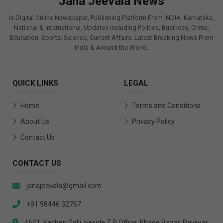
Jana Jeevala News
is Digital Online Newspaper, Publishing Platform From INDIA. Karnataka,
National & International, Updates including Politics, Business, Crime,
Education, Sports, Science, Current Affairs. Latest Breaking News From
India & Around the World.
QUICK LINKS
LEGAL
Home
Terms and Conditions
About Us
Privacy Policy
Contact Us
CONTACT US
janajeevala@gmail.com
+91 98446 32767
4641, Kacheri Galli, beside Z P Office, Khade Bazar, Raviwar