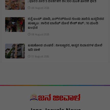
; ಭಾರತ ಸೇರಿ 5 ದೇಶಗಳಿಗೆ ಶೇ.100 ಸುಂಕ ಹೇರಿಕೆ ಭೀತಿ
08 August 2026
ರಸ್ತೆ ಬಂದ್ ಮಾಡಿ, ಏರ್‌ಗನ್‌ನಿಂದ ಗುಂಡು ಹಾರಿಸಿ ಜನ್ಮದಿನದ
ಹುಚ್ಚಾಟ : ಕಾರಿನ ಬಾನೆಟ್ ಮೇಲೆ ಕೇಕ್ ಕಟ್‌ ; 10 ಮಂದಿ
ಬಂಧನ
08 August 2026
ಬಹುಕೋಟಿ ವಂಚನೆ : ನೀಲಣ್ಣವರ, ಆಪ್ತರ ನಿವಾಸಗಳ ಮೇಲೆ
ಇಡಿ ದಾಳಿ
07 August 2026