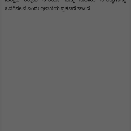
ಸುರಕ್ಷತೆ, ಉತ್ತಮ ಸೌಕರ್ಯ ಮತ್ತು ಸುಧಾರಿತ ಸೌಲಭ್ಯಗಳನ್ನು
ಒದಗಿಸಲಿವೆ ಎಂದು ಇಲಾಖೆಯ ಪ್ರಕಟಣೆ ತಿಳಿಸಿದೆ.