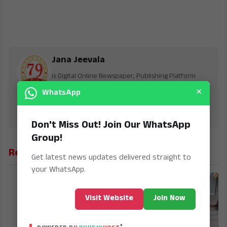
Jana Jeevala
is Digital Online Newspaper, Publishing Platform
From INDIA. Karnataka, National & International,
×
WhatsApp
Updates including Politics, Business, Crime,
Education, Sports, Science, Current Affairs. Latest
Breaking News From India & Around the World.
Don't Miss Out! Join Our WhatsApp
Group!
Related News
Get latest news updates delivered straight to
your WhatsApp.
Visit Website
Join Now
®