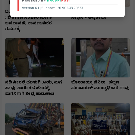
POWERED BY
KHUSHI
HOST
Version 6.1 | Support +91 90603 29333
ದಿ. 26 ಬಸವ ಜಯಂತಿ ಮೆರವಣಿಗೆ
ಕೆಎಲ್‌ಇ ಪಿಯು ಕಾಲೇಜುಗಳ
: ಬೆಳಗಾವಿ ಸಂಚಾರ ಮಾರ್ಗ
ಸಾಧನೆ – ಅದ್ವಿತೀಯ
ಬದಲಾವಣೆ; ಸಾರ್ವಜನಿಕರ
ಗಮನಕ್ಕೆ
ನದಿ ನೀರಲ್ಲಿ ಮುಳುಗಿ ತಾಯಿ, ಮಗ
ಜೋರಾಯ್ತು ಬಿಸಿಲು : ಪಟ್ಟಣ
ಸಾವು: ತಾಯಿ ಶವ ಹೊರಕ್ಕೆ,
ಪಂಚಾಯತ್ ಮುಖ್ಯಾಧಿಕಾರಿ ಸಾವು
ಮಗನಿಗಾಗಿ ತೀವ್ರ ಹುಡುಕಾಟ