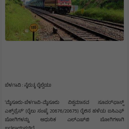
ಬೆಳಗಾವಿ : ನೈರುತ್ಯ ರೈಲ್ವೆಯು
'ಮೈಸೂರು-ಬೆಳಗಾವಿ-ಮೈಸೂರು ವಿಶ್ವಮಾನವ ಸೂಪರ್‌ಫಾಸ್ಟ್‌
ಎಕ್ಸ್‌ಪ್ರೆಸ್‌' (ರೈಲು ಸಂಖ್ಯೆ 20676/20675) ರೈಲಿನ ಹಳೆಯ ಐಸಿಎಫ್
ಬೋಗಿಗಳನ್ನು ಆಧುನಿಕ ಎಲ್‌ಎಚ್‌ಬಿ ಬೋಗಿಗಳಾಗಿ
ಬದಲಾಯಿಸುತ್ತಿದೆ.