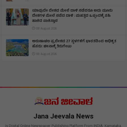
ಯಾವುದೇ ದೇಶದ ಮೇಲೆ ದಾಳಿ ನಡೆದರೂ ಅದು ಮೂರು
ದೇಶಗಳ ಮೇಲೆ ನಡೆದ ದಾಳಿ : ಮಹತ್ವದ ಒಪ್ಪಂದಕ್ಕೆ ಸಹಿ
ಹಾಕಿದ ಪಾಕಿಸ್ತಾನ
08 August 2026
ಅರುಣಾಚಲ ಪ್ರದೇಶದ 27 ಸ್ಥಳಗಳಿಗೆ ಭಾರತದಿಂದ ಅಧಿಕೃತ
ಹೆಸರು: ಚೀನಾಕ್ಕೆ ತಿರುಗೇಟು
08 August 2026
Jana Jeevala News
is Digital Online Newspaper, Publishing Platform From INDIA. Karnataka,