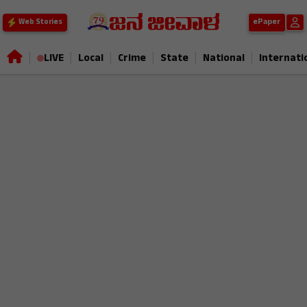
ePaper
Web Stories
|
|
|
|
|
|
LIVE
Local
Crime
State
National
Internati