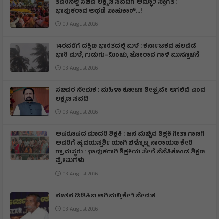
ತವರಿನಲ್ಲಿ ಸಚಿವ ಲಕ್ಷ್ಮಣ ಸವದಿಗೆ ಅದ್ಧೂರಿ ಸ್ವಾಗತ :
ಭಾವುಕರಾದ ಅಥಣಿ ಸಾಹುಕಾರ್...!
09 August 2026
14ರವರೆಗೆ ದಕ್ಷಿಣ ಭಾರತದಲ್ಲಿ ಮಳೆ : ಕರ್ನಾಟಕದ ಹಲವೆಡೆ
ಭಾರಿ ಮಳೆ, ಗುಡುಗು–ಮಿಂಚು, ಜೋರಾದ ಗಾಳಿ ಮುನ್ಸೂಚನೆ
08 August 2026
ಸಚಿವರ ನೇಮಕ : ಮಹಿಳಾ ಕೋಟಾ ಶೀಘ್ರವೇ ಆಗಲಿದೆ ಎಂದ
ಲಕ್ಷ್ಮಣ ಸವದಿ
08 August 2026
ಅಪರೂಪದ ಮಾದರಿ ಶಿಕ್ಷಕಿ : ಜನ ಮೆಚ್ಚಿದ ಶಿಕ್ಷಕಿ ಗೀತಾ ಗಾಣಗಿ
ಅವರಿಗೆ ಹೃದಯಸ್ಪರ್ಶಿ ಯಾಗಿ ಬಿಳ್ಕೊಟ್ಟ ನಾರಾಯಣ ಕೇರಿ
ಗ್ರಾಮಸ್ಥರು : ಭಾವುಕರಾಗಿ ಶಿಕ್ಷಕಿಯ ಸೇವೆ ನೆನೆಸಿಕೊಂಡ ಶಿಕ್ಷಣ
ಪ್ರೇಮಿಗಳು
08 August 2026
ನೂತನ ಡಿಡಿಪಿಐ ಆಗಿ ಮನ್ನಿಕೇರಿ ನೇಮಕ
08 August 2026