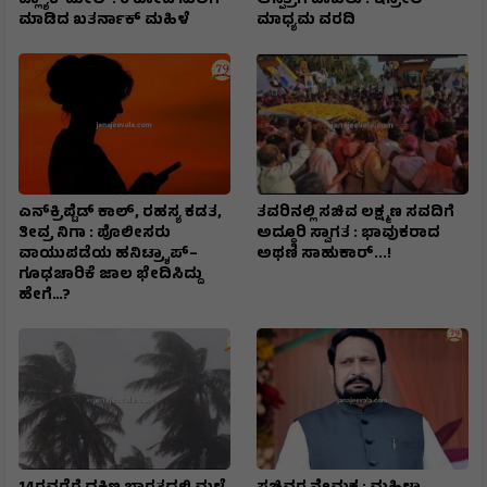
ಬ್ಲ್ಯಾಕ್‌ಮೇಲ್: ₹6 ಕೋಟಿ ಸುಲಿಗೆ
ಆಸ್ಪತ್ರೆಗೆ ದಾಖಲು : ಇಸ್ರೇಲಿ
ಮಾಡಿದ ಖತರ್ನಾಕ್‌ ಮಹಿಳೆ
ಮಾಧ್ಯಮ ವರದಿ
ಎನ್‌ಕ್ರಿಪ್ಟೆಡ್‌ ಕಾಲ್‌, ರಹಸ್ಯ ಕಡತ,
ತವರಿನಲ್ಲಿ ಸಚಿವ ಲಕ್ಷ್ಮಣ ಸವದಿಗೆ
ತೀವ್ರ ನಿಗಾ : ಪೊಲೀಸರು
ಅದ್ಧೂರಿ ಸ್ವಾಗತ : ಭಾವುಕರಾದ
ವಾಯುಪಡೆಯ ಹನಿಟ್ರ್ಯಾಪ್–
ಅಥಣಿ ಸಾಹುಕಾರ್...!
ಗೂಢಚಾರಿಕೆ ಜಾಲ ಭೇದಿಸಿದ್ದು
ಹೇಗೆ…?