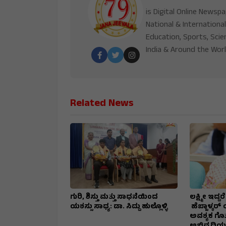
is Digital Online Newsp
National & International
Education, Sports, Scie
India & Around the Worl
Related News
ಗುರಿ, ಶಿಸ್ತು ಮತ್ತು ಸಾಧನೆಯಿಂದ
ಲಕ್ಷ್ಮೀ ಇದ್
ಯಶಸ್ಸು ಸಾಧ್ಯ: ಡಾ. ಸಿದ್ದು ಹುಲ್ಲೊಳ್ಳಿ
ಹೆಬ್ಬಾಳ್ಕರ್
ಅವಶ್ಯಕ ಗೊತ್