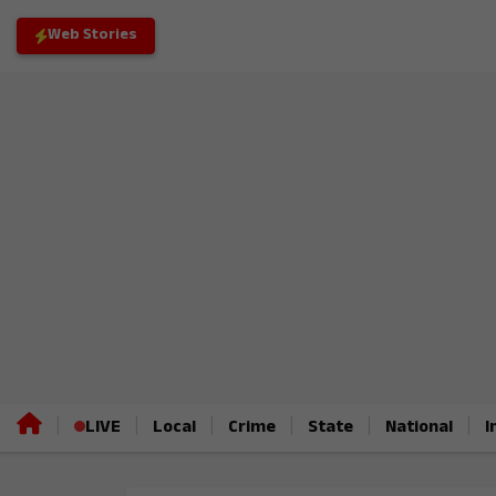
Web Stories
|
|
|
|
|
|
LIVE
Local
Crime
State
National
I