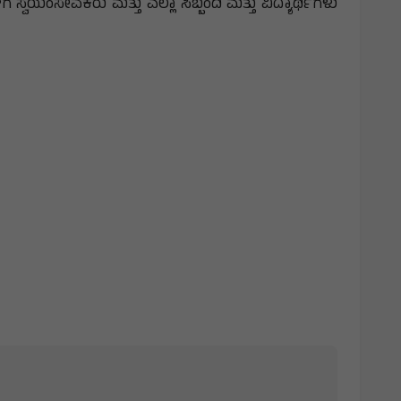
 ಸ್ವಯಂಸೇವಕರು ಮತ್ತು ಎಲ್ಲಾ ಸಿಬ್ಬಂದಿ ಮತ್ತು ವಿದ್ಯಾರ್ಥಿಗಳು