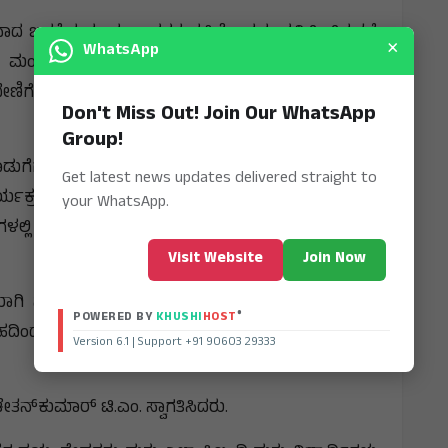
 ಬದ್ಧತೆಯನ್ನು ಸಂಸ್ಥಾಪಕರ ದೃಷ್ಟಿಕೋನವು ಪ್ರತಿಬಿಂಬಿಸುತ್ತದೆ
×
WhatsApp
ತ ಮಂಡಳಿಯು ತನ್ನ ಮಂಡಳಿಯ ಸಭೆಯಲ್ಲಿ ಕನ್ನಡ ಬಳಗದ
ೇಣಿಗೆ ನೀಡಲು ನಿರ್ಧರಿಸಿದೆ ಎಂದು ಆರ್.ಎಸ್.ಮುತಾಲಿಕ್
Don't Miss Out! Join Our WhatsApp
Group!
 ಕೊಡುಗೆಗಳನ್ನು ನೆನಪಿಸಿಕೊಂಡ ಅವರು, ಹಿರಿಯ ಪತ್ರಕರ್ತ ಮತ್ತು
Get latest news updates delivered straight to
ಯಕ್ರಮದಲ್ಲಿ ಮುಖ್ಯ ಅತಿಥಿಯಾಗಿ ಭಾಗವಹಿಸಿದ್ದರು ಎಂದು
your WhatsApp.
ಲಿ ಅತಿ ಹೆಚ್ಚು ಜ್ಞಾನಪೀಠ ಪ್ರಶಸ್ತಿಗಳನ್ನು ಪಡೆದಿದೆ ಎಂದು
Visit Website
Join Now
ಿ ನಡೆಸಿದ್ದಕ್ಕಾಗಿ ಅವರು ಸಂಘಟಕರನ್ನು ಶ್ಲಾಘಿಸಿದರು ಮತ್ತು
®
POWERED BY
KHUSHI
HOST
್ಸಾಹದಿಂದ ಇದೇ ರೀತಿಯ ಕಾರ್ಯಕ್ರಮಗಳನ್ನು ಆಯೋಜಿಸಲು
Version 6.1 | Support +91 90603 29333
ನ್‌ಕುಮಾರ್ ಟಿ.ಎಂ. ಸ್ವಾಗತಿಸಿದರು.