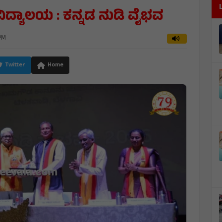
್ಯಾಲಯ : ಕನ್ನಡ ನುಡಿ ವೈಭವ
PM
Twitter
Home