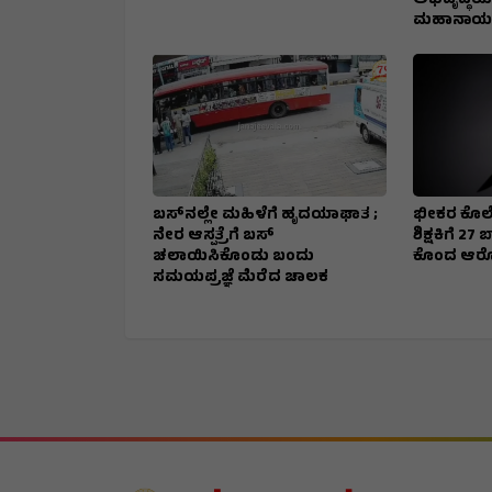
ಅಭಿವೃದ್ಧಿಯ
ಮಹಾನಾಯಕ
ಬಸ್‌ನಲ್ಲೇ ಮಹಿಳೆಗೆ ಹೃದಯಾಘಾತ ;
ಭೀಕರ ಕೊಲೆ
ನೇರ ಆಸ್ಪತ್ರೆಗೆ ಬಸ್‌
ಶಿಕ್ಷಕಿಗೆ 2
ಚಲಾಯಿಸಿಕೊಂಡು ಬಂದು
ಕೊಂದ ಆರ
ಸಮಯಪ್ರಜ್ಞೆ ಮೆರೆದ ಚಾಲಕ