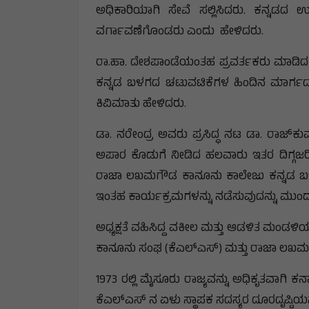
ಅಧಿಕಾರಿಯಾಗಿ ಸೇವೆ ಸಲ್ಲಿಸಿದರು. ಕನ್ನಡದ
ವರ್ಗಾವಣೆಗೊಂಡರು ಎಂದು ಹೇಳಿದರು.
ರಾ.ಹಾ. ದೇಶಪಾಂಡೆಯಂತಹ ಪ್ರವರ್ತಕರು ಮಾಡಿದ ತ್
ಕನ್ನಡ ಬಳಗದ ಚಟುವಟಿಕೆಗಳ ಹಿಂದಿನ ಮಾರ್ಗದರ
ಕಿವಿಮಾತು ಹೇಳಿದರು.
ಡಾ. ನರೇಂದ್ರ ಅವರು ಪ್ರಸಿದ್ಧ ನಟ ಡಾ. ರಾಜ್‌ಕು
ಅಪಾರ ಕೊಡುಗೆ ನೀಡಿದ ಹಲವಾರು ಇತರ ದಿಗ್ಗಜರಿಗೆ
ರಾಜಾ ಲಖಮಗೌಡ ಕಾನೂನು ಕಾಲೇಜು ಕನ್ನಡ ಬಳಗವನ್ನು
ಇಂತಹ ಕಾರ್ಯಕ್ರಮಗಳನ್ನು ನಡೆಸುವುದನ್ನು ಮುಂದುವರ
ಅಧ್ಯಕ್ಷತೆ ವಹಿಸಿದ್ದ ವಕೀಲ ಮತ್ತು ಆಡಳಿತ ಮಂಡಳಿ
ಕಾನೂನು ಸಂಘ (ಕೆಎಲ್‌ಎಸ್) ಮತ್ತು ರಾಜಾ ಲಖಮಗೌ
1973 ರಲ್ಲಿ ಮೈಸೂರು ರಾಜ್ಯವನ್ನು ಅಧಿಕೃತವ
ಕೆಎಲ್ಎಸ್ ನ ಏಳು ಸ್ಥಾಪಕ ಸದಸ್ಯರ ದೂರದೃಷ್ಟಿಯನ