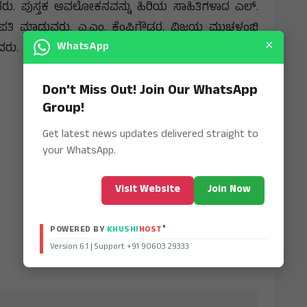
ುವರು. ಪುಸ್ತಕ ಅವಲೋಕನವನ್ನು ಹಿರಿಯ ಸಾಹಿತಿಗಳಾದ ಎಲ್.
ಬಿ ಮಠಪತಿ ಮಾಡುವರು. ಎ.ಎಂ. ಕೆಂಪಿಗೌಡರ, ವಿಜಯ ಮುಚಳಂಬಿ
×
WhatsApp
ವರು.
Don't Miss Out! Join Our WhatsApp
Group!
Get latest news updates delivered straight to
your WhatsApp.
Visit Website
Join Now
®
POWERED BY
KHUSHI
HOST
Version 6.1 | Support +91 90603 29333