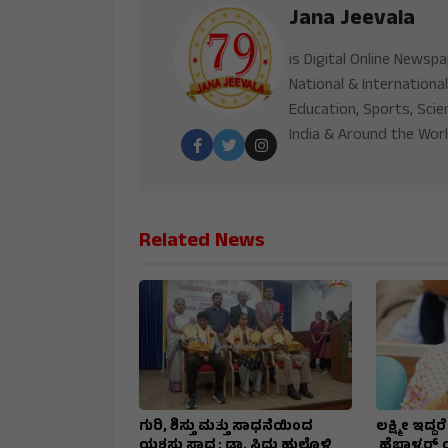
Jana Jeevala
is Digital Online Newsp
National & International
Education, Sports, Scie
India & Around the Worl
Related News
ಗುರಿ, ಶಿಸ್ತು ಮತ್ತು ಸಾಧನೆಯಿಂದ
ಲಕ್ಷ್ಮೀ ಇದ್
ಯಶಸ್ಸು ಸಾಧ್ಯ: ಡಾ. ಸಿದ್ದು ಹುಲ್ಲೊಳ್ಳಿ
ಹೆಬ್ಬಾಳ್ಕರ್