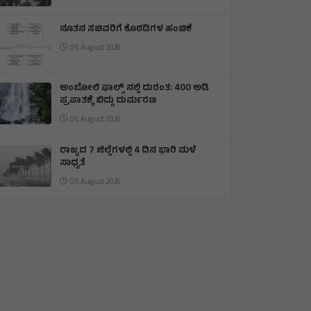
ನೂತನ ಸಚಿವರಿಗೆ ಕೊಠಡಿಗಳ ಹಂಚಿಕೆ
05 August 2026
ಅಂಬೋಲಿ ಫಾಲ್ಸ್ ನಲ್ಲಿ ದುರಂತ: 400 ಅಡಿ
ಪ್ರಪಾತಕ್ಕೆ ಬಿದ್ದು ದುರ್ಮರಣ
05 August 2026
ರಾಜ್ಯದ 7 ಜಿಲ್ಲೆಗಳಲ್ಲಿ 4 ದಿನ ಭಾರಿ ಮಳೆ
ಸಾಧ್ಯತೆ
05 August 2026