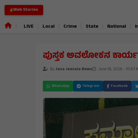
Web Stories
|
|
|
|
|
|
LIVE
Local
Crime
State
National
I
ಪುಸ್ತಕ ಅವಲೋಕನ ಕಾರ್ಯ
By
Jana Jeevala News
June 18, 2026 - 10:07 
WhatsApp
Telegram
Facebook