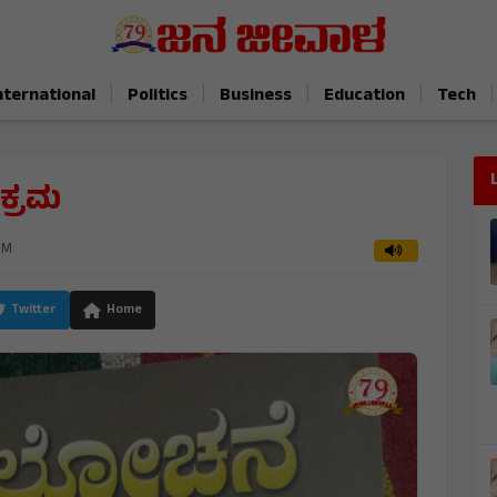
|
|
|
|
|
nternational
Politics
Business
Education
Tech
ಕ್ರಮ
AM
Twitter
Home