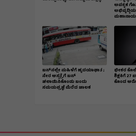
ಅವಶ್ಯಕ ಗೊತ್
ಅಭಿವೃದ್ಧಿಯ
ಮಹಾನಾಯಕ
ಬಸ್‌ನಲ್ಲೇ ಮಹಿಳೆಗೆ ಹೃದಯಾಘಾತ ;
ಭೀಕರ ಕೊಲೆ
ನೇರ ಆಸ್ಪತ್ರೆಗೆ ಬಸ್‌
ಶಿಕ್ಷಕಿಗೆ 2
ಚಲಾಯಿಸಿಕೊಂಡು ಬಂದು
ಕೊಂದ ಆರ
ಸಮಯಪ್ರಜ್ಞೆ ಮೆರೆದ ಚಾಲಕ