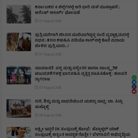
ಕರ್ನಾಟಕದ 4 ಜಿಲ್ಲೆಗಳಲ್ಲಿ ಅತಿ ಭಾರಿ ಮಳೆ ಮುನ್ಸೂಚನೆ ;
ಆರೆಂಜ್‌ ಅಲರ್ಟ್‌ ಘೋಷಣೆ
07 August 2026
ಪುತ್ರಿಯರಿಗಾಗಿ ಜೀವನ ಮುಡಿಪಾಗಿಟ್ಟಿದ್ದ ತಂದೆ ವೃದ್ಧಾಶ್ರಮದಲ್ಲಿ
ನಿಧನ ; ₹5100 ಕಳುಹಿಸಿ ವಿಡಿಯೊ ಕಾಲ್‌ನಲ್ಲಿ ಕೊನೆ ವಿದಾಯ
ಹೇಳಿದ ಪುತ್ರಿಯರು...!
07 August 2026
ಯುವಜನತೆ ಪಠ್ಯ ಮತ್ತು ಪಠ್ಯೇತರ ಹಾಗೂ ಸಾಂಸ್ಕೃತಿಕ
ಚಟುವಟಿಕೆಗಳಲ್ಲಿ ಭಾಗವಹಿಸಿ ವ್ಯಕ್ತಿತ್ವ ರೂಪಿಸಿಕೊಳ್ಳಿ : ಕುಲಪತಿ
ತ್ಯಾಗರಾಜ
07 August 2026
ಗುರಿ, ಶಿಸ್ತು ಮತ್ತು ಸಾಧನೆಯಿಂದ ಯಶಸ್ಸು ಸಾಧ್ಯ: ಡಾ. ಸಿದ್ದು
ಹುಲ್ಲೊಳ್ಳಿ
06 August 2026
ಲಕ್ಷ್ಮೀ ಇದ್ದರೆ DK ಸಂಪುಟಕ್ಕೆ ಶೋಭೆ: ಹೆಬ್ಬಾಳ್ಕರ್ ಯಾಕೆ
ಸಂಪುಟಕ್ಕೆ ಅತ್ಯಂತ ಅವಶ್ಯಕ ಗೊತ್ತೇ ? ಬೆಳಗಾವಿಗೆ ಅಭಿವೃದ್ಧಿಯ