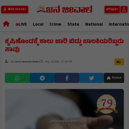
ePaper
Web Stories
|
|
|
|
|
|
LIVE
Local
Crime
State
National
Internati
ಕೃಷಿಹೊಂಡಕ್ಕೆ ಕಾಲು ಜಾರಿ ಬಿದ್ದು ಬಾಲಕಿಯರಿಬ್ಬರು
ಸಾವು
By
Jana Jeevala News
May 19, 2026 - 07:06 PM
Home