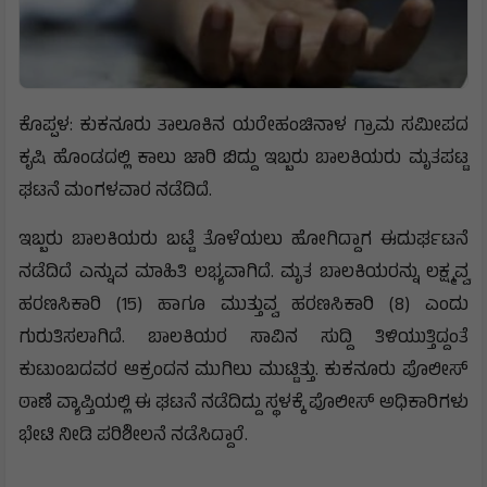
ಕೊಪ್ಪಳ: ಕುಕನೂರು ತಾಲೂಕಿನ ಯರೇಹಂಚಿನಾಳ ಗ್ರಾಮ ಸಮೀಪದ
ಕೃಷಿ ಹೊಂಡದಲ್ಲಿ ಕಾಲು ಜಾರಿ ಬಿದ್ದು ಇಬ್ಬರು ಬಾಲಕಿಯರು ಮೃತಪಟ್ಟ
ಘಟನೆ ಮಂಗಳವಾರ ನಡೆದಿದೆ.
ಇಬ್ಬರು ಬಾಲಕಿಯರು ಬಟ್ಟೆ ತೊಳೆಯಲು ಹೋಗಿದ್ದಾಗ ಈದುರ್ಘಟನೆ
ನಡೆದಿದೆ ಎನ್ನುವ ಮಾಹಿತಿ ಲಭ್ಯವಾಗಿದೆ. ಮೃತ ಬಾಲಕಿಯರನ್ನು ಲಕ್ಷ್ಮವ್ವ
ಹರಣಸಿಕಾರಿ (15) ಹಾಗೂ ಮುತ್ತುವ್ವ ಹರಣಸಿಕಾರಿ (8) ಎಂದು
ಗುರುತಿಸಲಾಗಿದೆ. ಬಾಲಕಿಯರ ಸಾವಿನ ಸುದ್ದಿ ತಿಳಿಯುತ್ತಿದ್ದಂತೆ
ಕುಟುಂಬದವರ ಆಕ್ರಂದನ ಮುಗಿಲು ಮುಟ್ಟಿತ್ತು. ಕುಕನೂರು ಪೊಲೀಸ್
ಠಾಣೆ ವ್ಯಾಪ್ತಿಯಲ್ಲಿ ಈ ಘಟನೆ ನಡೆದಿದ್ದು ಸ್ಥಳಕ್ಕೆ ಪೊಲೀಸ್ ಅಧಿಕಾರಿಗಳು
ಭೇಟಿ ನೀಡಿ ಪರಿಶೀಲನೆ ನಡೆಸಿದ್ದಾರೆ.