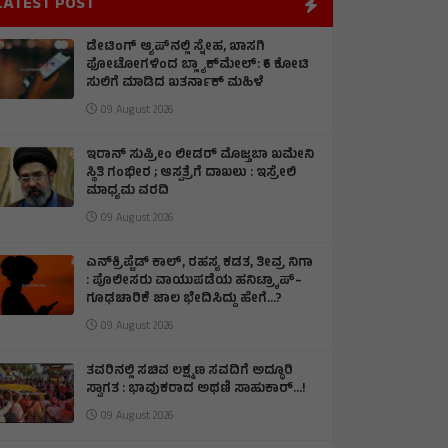
LATEST POST
ಡೇಟಿಂಗ್ ಆ್ಯಪ್‌ನಲ್ಲಿ ಸ್ನೇಹ, ಖಾಸಗಿ
ಫೋಟೋಗಳಿಂದ ಬ್ಲ್ಯಾಕ್‌ಮೇಲ್: ₹6 ಕೋಟಿ
ಸುಲಿಗೆ ಮಾಡಿದ ಖತರ್ನಾಕ್‌ ಮಹಿಳೆ
09 August 2026
ಇರಾನ್‌ ಸುಪ್ರೀಂ ಲೀಡರ್‌ ಮೊಜ್ತಬಾ ಖಮೇನಿ
ಸ್ಥಿತಿ ಗಂಭೀರ ; ಆಸ್ಪತ್ರೆಗೆ ದಾಖಲು : ಇಸ್ರೇಲಿ
ಮಾಧ್ಯಮ ವರದಿ
09 August 2026
ಎನ್‌ಕ್ರಿಪ್ಟೆಡ್‌ ಕಾಲ್‌, ರಹಸ್ಯ ಕಡತ, ತೀವ್ರ ನಿಗಾ
: ಪೊಲೀಸರು ವಾಯುಪಡೆಯ ಹನಿಟ್ರ್ಯಾಪ್–
ಗೂಢಚಾರಿಕೆ ಜಾಲ ಭೇದಿಸಿದ್ದು ಹೇಗೆ…?
09 August 2026
ತವರಿನಲ್ಲಿ ಸಚಿವ ಲಕ್ಷ್ಮಣ ಸವದಿಗೆ ಅದ್ಧೂರಿ
ಸ್ವಾಗತ : ಭಾವುಕರಾದ ಅಥಣಿ ಸಾಹುಕಾರ್...!
09 August 2026