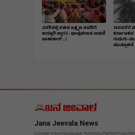
ತವರಿನಲ್ಲಿ ಸಚಿವ ಲಕ್ಷ್ಮಣ ಸವದಿಗೆ
14ರವರೆಗೆ ದಕ
ಅದ್ಧೂರಿ ಸ್ವಾಗತ : ಭಾವುಕರಾದ ಅಥಣಿ
ಕರ್ನಾಟಕದ 
ಸಾಹುಕಾರ್...!
ಗುಡುಗು–ಮ
ಮುನ್ಸೂಚನೆ
Jana Jeevala News
is Digital Online Newspaper, Publishing Platform From IND