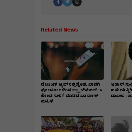
Related News
ಡೇಟಿಂಗ್ ಆ್ಯಪ್‌ನಲ್ಲಿ ಸ್ನೇಹ, ಖಾಸಗಿ
ಇರಾನ್‌ ಸುಪ
ಫೋಟೋಗಳಿಂದ ಬ್ಲ್ಯಾಕ್‌ಮೇಲ್: ₹6
ಖಮೇನಿ ಸ್ಥಿತಿ
ಕೋಟಿ ಸುಲಿಗೆ ಮಾಡಿದ ಖತರ್ನಾಕ್‌
ದಾಖಲು : ಇ
ಮಹಿಳೆ