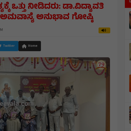
ೆ ಒತ್ತು ನೀಡಿದರು: ಡಾ.ವಿದ್ಯಾವತಿ
 ಅಮವಾಸ್ಯೆ ಅನುಭಾವ ಗೋಷ್ಠಿ
PM
Twitter
Home