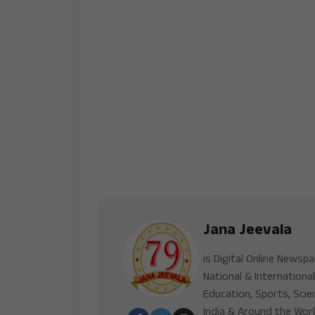
Jana Jeevala
is Digital Online Newsp
National & International
Education, Sports, Scie
India & Around the Worl