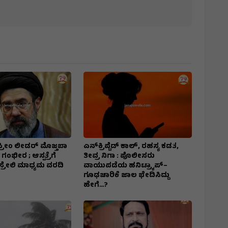
್ರೀಂ ಲೀಡರ್‌ ಮೊಜ್ತಬಾ
ಎನ್‌ಕ್ರಿಪ್ಟೆಡ್‌ ಕಾಲ್‌, ರಹಸ್ಯ ಕಡತ,
 ಗಂಭೀರ ; ಆಸ್ಪತ್ರೆಗೆ
ತೀವ್ರ ನಿಗಾ : ಪೊಲೀಸರು
ಸ್ರೇಲಿ ಮಾಧ್ಯಮ ವರದಿ
ವಾಯುಪಡೆಯ ಹನಿಟ್ರ್ಯಾಪ್–
ಗೂಢಚಾರಿಕೆ ಜಾಲ ಭೇದಿಸಿದ್ದು
ಹೇಗೆ…?