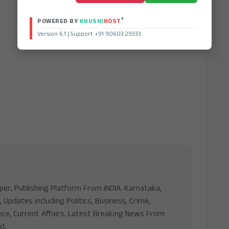
®
POWERED BY
KHUSHI
HOST
Version 6.1 | Support +91 90603 29333
aper, Publishing Platform From INDIA. Karnataka,
, Updates including Politics, Business, Crime,
nce, Current Affairs. Latest Breaking News From
d.