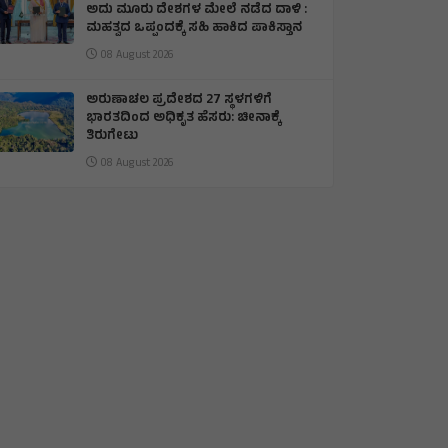
ಅದು ಮೂರು ದೇಶಗಳ ಮೇಲೆ ನಡೆದ ದಾಳಿ :
ಮಹತ್ವದ ಒಪ್ಪಂದಕ್ಕೆ ಸಹಿ ಹಾಕಿದ ಪಾಕಿಸ್ತಾನ
08 August 2026
ಅರುಣಾಚಲ ಪ್ರದೇಶದ 27 ಸ್ಥಳಗಳಿಗೆ
ಭಾರತದಿಂದ ಅಧಿಕೃತ ಹೆಸರು: ಚೀನಾಕ್ಕೆ
ತಿರುಗೇಟು
08 August 2026