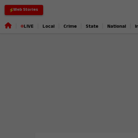
Web Stories
|
|
|
|
|
|
LIVE
Local
Crime
State
National
I