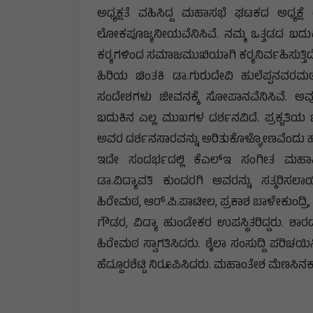
ಅಧ್ಯಕ್ಷತೆ ವಹಿಸಿದ್ದ ಮಹಾಸಭೆ ಘಟಕದ ಅಧ್ಯಕ್
ಲೋಕಪೂಜ್ಯನೀಯವೆನಿಸಿವೆ. ನಮ್ಮ ಒತ್ತಡದ ಬದುಕಿ
ಕರ‍್ಯಗಳಿಂದ ಸಮಾಜಮುಖಿಯಾಗಿ ಕರ‍್ಯನಿರ್ವಹಿಸುತ್ತಿ
ಹಿರಿಯ ಚಿಂತಕಿ ಡಾ.ಗುರುದೇವಿ ಹುಲೆಪ್ಪನವ
ಸಂದೇಶಗಳು ಜೀವನಕ್ಕೆ ಸೋಪಾನವೆನಿಸಿವೆ. ಅವುಗ
ಬದುಕಿನ ಎಲ್ಲ ಮುಖಗಳ ದರ್ಶನವಿದೆ. ಪ್ರಕೃತಿಯ
ಅವರ ದರ್ಶನಸಾರವನ್ನು ಅರಿತುಕೊಳ್ಳೋಣವೆಂದು ಹ
ಇದೇ ಸಂದರ್ಭದಲ್ಲಿ ಕೆಎಲ್‌ಇ ಸಂಗೀತ ಮಹಾವ
ಡಾ.ವಿದ್ಯಾವತಿ ಕುಂದರಗಿ ಅವರನ್ನು ಸತ್ಕರಿಸಲಾಯಿ
ಹಿರೇಮಠ, ಆರ್.ಪಿ.ಪಾಟೀಲ, ಪ್ರಕಾಶ ಬಾಳೇಕುಂದ್ರಿ,
ಗೌಡರ, ವಿದ್ಯಾ ಹುಂಡೇಕರ ಉಪಸ್ಥಿತರಿದ್ದರು. ಶ
ಹಿರೇಮಠ ಸ್ವಾಗತಿಸಿದರು. ಶೈಲಾ ಸಂಸುದ್ದಿ ಪರಿಚಯಿಸ
ಹೆದ್ದೂರಶೆಟ್ಟಿ ನಿರೂಪಿಸಿದರು. ಮಹಾಂತೇಶ ಮೆಣಸಿನ