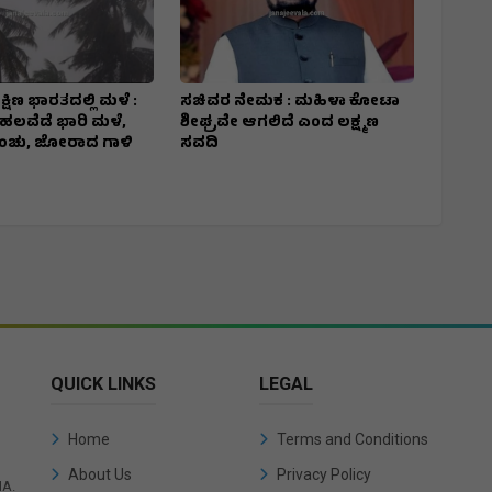
್ಷಿಣ ಭಾರತದಲ್ಲಿ ಮಳೆ :
ಸಚಿವರ ನೇಮಕ : ಮಹಿಳಾ ಕೋಟಾ
ಹಲವೆಡೆ ಭಾರಿ ಮಳೆ,
ಶೀಘ್ರವೇ ಆಗಲಿದೆ ಎಂದ ಲಕ್ಷ್ಮಣ
ಿಂಚು, ಜೋರಾದ ಗಾಳಿ
ಸವದಿ
QUICK LINKS
LEGAL
Home
Terms and Conditions
About Us
Privacy Policy
IA.