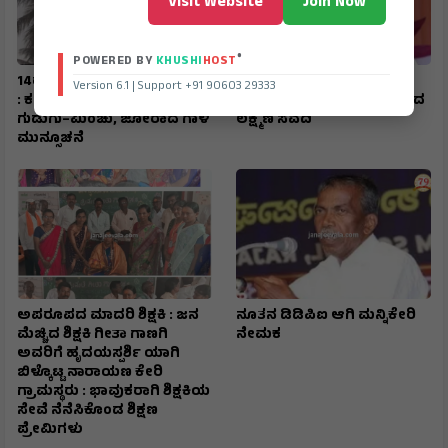
Visit Website
Join Now
®
POWERED BY
KHUSHI
HOST
14ರವರೆಗೆ ದಕ್ಷಿಣ ಭಾರತದಲ್ಲಿ ಮಳೆ
ಸಚಿವರ ನೇಮಕ : ಮಹಿಳಾ
Version 6.1 | Support +91 90603 29333
: ಕರ್ನಾಟಕದ ಹಲವೆಡೆ ಭಾರಿ ಮಳೆ,
ಕೋಟಾ ಶೀಘ್ರವೇ ಆಗಲಿದೆ ಎಂದ
ಗುಡುಗು–ಮಿಂಚು, ಜೋರಾದ ಗಾಳಿ
ಲಕ್ಷ್ಮಣ ಸವದಿ
ಮುನ್ಸೂಚನೆ
ಅಪರೂಪದ ಮಾದರಿ ಶಿಕ್ಷಕಿ : ಜನ
ನೂತನ ಡಿಡಿಪಿಐ ಆಗಿ ಮನ್ನಿಕೇರಿ
ಮೆಚ್ಚಿದ ಶಿಕ್ಷಕಿ ಗೀತಾ ಗಾಣಗಿ
ನೇಮಕ
ಅವರಿಗೆ ಹೃದಯಸ್ಪರ್ಶಿ ಯಾಗಿ
ಬಿಳ್ಕೊಟ್ಟ ನಾರಾಯಣ ಕೇರಿ
ಗ್ರಾಮಸ್ಥರು : ಭಾವುಕರಾಗಿ ಶಿಕ್ಷಕಿಯ
ಸೇವೆ ನೆನೆಸಿಕೊಂಡ ಶಿಕ್ಷಣ
ಪ್ರೇಮಿಗಳು