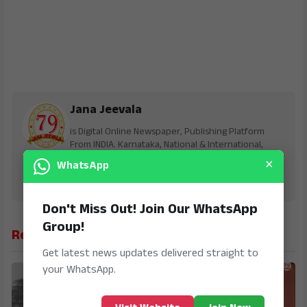
Jana Jeevala
is Digital Online Newspaper, Publishing Platform
From INDIA. Karnataka, National & International,
Updates including Politics, Business, Crime,
×
WhatsApp
Education, Sports, Science, Current Affairs. Latest
Breaking News From India & Around the World.
Don't Miss Out! Join Our WhatsApp
Group!
Related News
Get latest news updates delivered straight to
your WhatsApp.