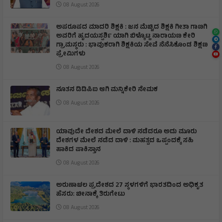
08 August 2026
ಅಪರೂಪದ ಮಾದರಿ ಶಿಕ್ಷಕಿ : ಜನ ಮೆಚ್ಚಿದ ಶಿಕ್ಷಕಿ ಗೀತಾ ಗಾಣಗಿ
ಅವರಿಗೆ ಹೃದಯಸ್ಪರ್ಶಿ ಯಾಗಿ ಬಿಳ್ಕೊಟ್ಟ ನಾರಾಯಣ ಕೇರಿ
ಗ್ರಾಮಸ್ಥರು : ಭಾವುಕರಾಗಿ ಶಿಕ್ಷಕಿಯ ಸೇವೆ ನೆನೆಸಿಕೊಂಡ ಶಿಕ್ಷಣ
ಪ್ರೇಮಿಗಳು
08 August 2026
ನೂತನ ಡಿಡಿಪಿಐ ಆಗಿ ಮನ್ನಿಕೇರಿ ನೇಮಕ
08 August 2026
ಯಾವುದೇ ದೇಶದ ಮೇಲೆ ದಾಳಿ ನಡೆದರೂ ಅದು ಮೂರು
ದೇಶಗಳ ಮೇಲೆ ನಡೆದ ದಾಳಿ : ಮಹತ್ವದ ಒಪ್ಪಂದಕ್ಕೆ ಸಹಿ
ಹಾಕಿದ ಪಾಕಿಸ್ತಾನ
08 August 2026
ಅರುಣಾಚಲ ಪ್ರದೇಶದ 27 ಸ್ಥಳಗಳಿಗೆ ಭಾರತದಿಂದ ಅಧಿಕೃತ
ಹೆಸರು: ಚೀನಾಕ್ಕೆ ತಿರುಗೇಟು
08 August 2026