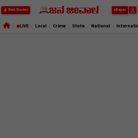
ePaper
Web Stories
|
|
|
|
|
|
LIVE
Local
Crime
State
National
Internati