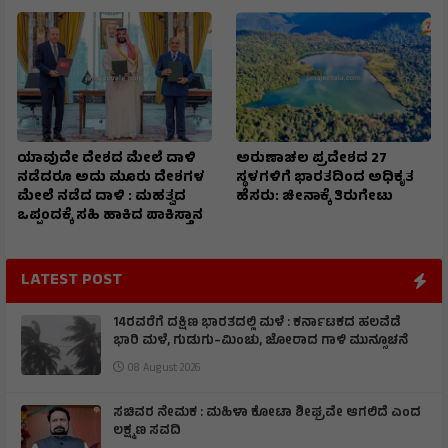
ಯಾವುದೇ ದೇಶದ ಮೇಲೆ ದಾಳಿ
ಅರುಣಾಚಲ ಪ್ರದೇಶದ 27
ನಡೆದರೂ ಅದು ಮೂರು ದೇಶಗಳ
ಸ್ಥಳಗಳಿಗೆ ಭಾರತದಿಂದ ಅಧಿಕೃತ
ಮೇಲೆ ನಡೆದ ದಾಳಿ : ಮಹತ್ವದ
ಹೆಸರು: ಚೀನಾಕ್ಕೆ ತಿರುಗೇಟು
ಒಪ್ಪಂದಕ್ಕೆ ಸಹಿ ಹಾಕಿದ ಪಾಕಿಸ್ತಾನ
LATEST POST
14ರವರೆಗೆ ದಕ್ಷಿಣ ಭಾರತದಲ್ಲಿ ಮಳೆ : ಕರ್ನಾಟಕದ ಹಲವೆಡೆ
ಭಾರಿ ಮಳೆ, ಗುಡುಗು–ಮಿಂಚು, ಜೋರಾದ ಗಾಳಿ ಮುನ್ಸೂಚನೆ
08 August 2026
ಸಚಿವರ ನೇಮಕ : ಮಹಿಳಾ ಕೋಟಾ ಶೀಘ್ರವೇ ಆಗಲಿದೆ ಎಂದ
ಲಕ್ಷ್ಮಣ ಸವದಿ