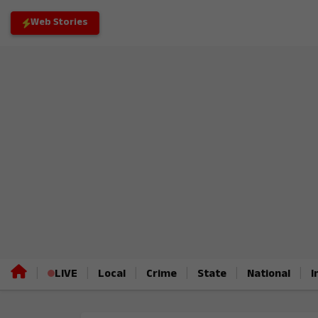
Web Stories
|
|
|
|
|
|
LIVE
Local
Crime
State
National
I