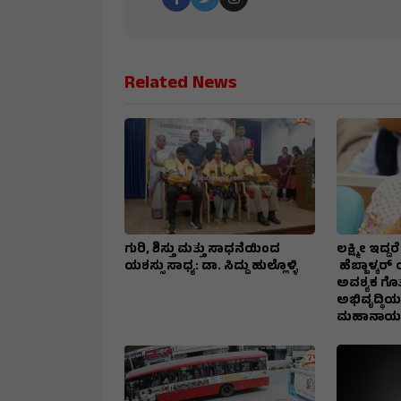
Related News
ಗುರಿ, ಶಿಸ್ತು ಮತ್ತು ಸಾಧನೆಯಿಂದ
ಲಕ್ಷ್ಮೀ ಇದ್
ಯಶಸ್ಸು ಸಾಧ್ಯ: ಡಾ. ಸಿದ್ದು ಹುಲ್ಲೊಳ್ಳಿ
ಹೆಬ್ಬಾಳ್ಕರ್
ಅವಶ್ಯಕ ಗೊತ್
ಅಭಿವೃದ್ಧಿಯ
ಮಹಾನಾಯಕ