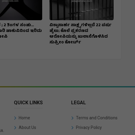
 ; 2 ತಿಂಗಳ ಸಂಚು…
ವಿಶ್ವಾಸಾರ್ಹ ಸಾಕ್ಷ್ಯಗಳಿಲ್ಲದೆ 22 ವರ್ಷ
7 ಬಾರಿ ಚಾಕುವಿನಿಂದ ಇರಿದು
ಜೈಲು; ಕೊಲೆ ಪ್ರಕರಣದ
ೋಪಿ
ಆರೋಪಿಯನ್ನು ಖುಲಾಸೆಗೊಳಿಸಿದ
ಸುಪ್ರೀಂ ಕೋರ್ಟ್
QUICK LINKS
LEGAL
Home
Terms and Conditions
About Us
Privacy Policy
IA.