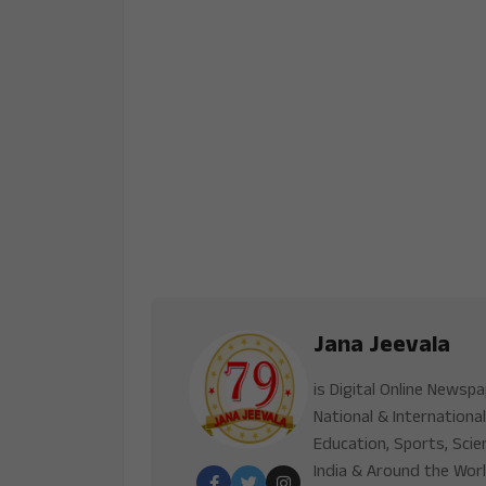
Jana Jeevala
is Digital Online Newsp
National & International
Education, Sports, Scie
India & Around the Worl