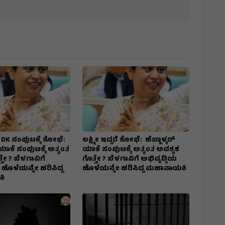
ದರೆ DK ಸಂಪುಟಕ್ಕೆ ಶೋಭೆ:
ಲಕ್ಷ್ಮೀ ಇದ್ದರೆ ಶೋಭೆ: ಹೆಬ್ಬಾಳ್ಕರ್
 ಯಾಕೆ ಸಂಪುಟಕ್ಕೆ ಅತ್ಯಂತ
ಯಾಕೆ ಸಂಪುಟಕ್ಕೆ ಅತ್ಯಂತ ಅವಶ್ಯಕ
ತೇ ? ಬೆಳಗಾವಿಗೆ
ಗೊತ್ತೇ ? ಬೆಳಗಾವಿಗೆ ಅಭಿವೃದ್ಧಿಯ
 ಹೊಳೆಯನ್ನೇ ಹರಿಸಿದ್ದ
ಹೊಳೆಯನ್ನೇ ಹರಿಸಿದ್ದ ಮಹಾನಾಯಕಿ
ಿ