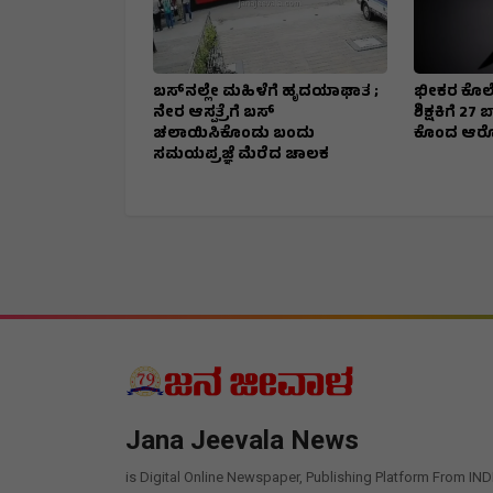
ಬಸ್‌ನಲ್ಲೇ ಮಹಿಳೆಗೆ ಹೃದಯಾಘಾತ ;
ಭೀಕರ ಕೊಲೆ
ನೇರ ಆಸ್ಪತ್ರೆಗೆ ಬಸ್‌
ಶಿಕ್ಷಕಿಗೆ 2
ಚಲಾಯಿಸಿಕೊಂಡು ಬಂದು
ಕೊಂದ ಆರ
ಸಮಯಪ್ರಜ್ಞೆ ಮೆರೆದ ಚಾಲಕ
Jana Jeevala News
is Digital Online Newspaper, Publishing Platform From IND