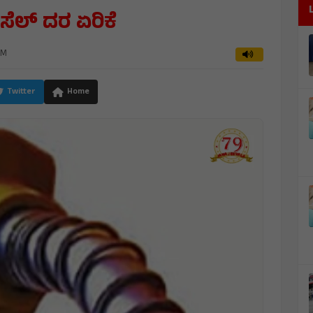
ೀಸೆಲ್‌ ದರ ಏರಿಕೆ
AM
Twitter
Home