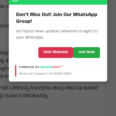
ಯಾಣ ದರವೂ ಏರಿಕೆಯಾಗಲಿದೆ. ಇದನ್ನೂ ಓದಿ: ತೈಲ ಕಂಪನಿಗಳಿಗೆ
Don't Miss Out! Join Our WhatsApp
Group!
್ನ ದೇಶಾದ್ಯಂತ ಪೆಟ್ರೋಲ್ ಮತ್ತು ಡೀಸೆಲ್ ದರವನ್ನು ಪ್ರತಿ
Get latest news updates delivered straight to
your WhatsApp.
Visit Website
Join Now
್ರೋಲ್ ಬೆಲೆಯಲ್ಲಿ ಪ್ರತಿ ಲೀಟರ್‌ಗೆ 8 ರೂ. ಮತ್ತು ಡೀಸೆಲ್
ಿತ್ತು. ಕೇಂದ್ರದ ಬೆನ್ನಲ್ಲೇ ಕರ್ನಾಟಕ ಸೇರಿದಂತೆ ಹಲವು ರಾಜ್ಯಗಳು
®
POWERED BY
KHUSHI
HOST
ಒಟ್ಟಾರೆಯಾಗಿ ಪ್ರತಿ ಲೀಟರ್‌ ಪೆಟ್ರೋಲ್ ಮೇಲೆ ಸುಮಾರು 9.5 ರೂ.
Version 6.1 | Support +91 90603 29333
ಕ್ಕಿತ್ತು.
 ಬೆಲೆ ಏರಿಕೆಯನ್ನು ನಿಯಂತ್ರಿಸಲು ಕೇಂದ್ರ ಸರ್ಕಾರವು ಅಬಕಾರಿ
ದ ತೀರ್ಮಾನ ತೆಗೆದುಕೊಂಡಿತ್ತು.