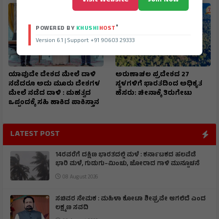
®
POWERED BY
KHUSHI
HOST
Version 6.1 | Support +91 90603 29333
ಯಾವುದೇ ದೇಶದ ಮೇಲೆ ದಾಳಿ
ಅರುಣಾಚಲ ಪ್ರದೇಶದ 27
ನಡೆದರೂ ಅದು ಮೂರು ದೇಶಗಳ
ಸ್ಥಳಗಳಿಗೆ ಭಾರತದಿಂದ ಅಧಿಕೃತ
ಮೇಲೆ ನಡೆದ ದಾಳಿ : ಮಹತ್ವದ
ಹೆಸರು: ಚೀನಾಕ್ಕೆ ತಿರುಗೇಟು
ಒಪ್ಪಂದಕ್ಕೆ ಸಹಿ ಹಾಕಿದ ಪಾಕಿಸ್ತಾನ
LATEST POST
14ರವರೆಗೆ ದಕ್ಷಿಣ ಭಾರತದಲ್ಲಿ ಮಳೆ : ಕರ್ನಾಟಕದ ಹಲವೆಡೆ
ಭಾರಿ ಮಳೆ, ಗುಡುಗು–ಮಿಂಚು, ಜೋರಾದ ಗಾಳಿ ಮುನ್ಸೂಚನೆ
08 August 2026
ಸಚಿವರ ನೇಮಕ : ಮಹಿಳಾ ಕೋಟಾ ಶೀಘ್ರವೇ ಆಗಲಿದೆ ಎಂದ
ಲಕ್ಷ್ಮಣ ಸವದಿ