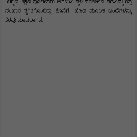
ಬಿದ್ದಿದೆ. ತಕ್ಷಣ ಪೊಲೀಸರು ಆಗಮಿಸಿ ಸ್ಥಳ ಪರಿಶೀಲನೆ ನಡೆಸಿದ್ದು ರಸ್ತೆ
ಸಂಚಾರ ಸ್ಥಗಿತಗೊಂಡಿತ್ತು. ಕೊನೆಗೆ ಜೆಸಿಬಿ ಮೂಲಕ ಬಂಡೆಗಳನ್ನು
ತೆರವು ಮಾಡಲಾಗಿದೆ.