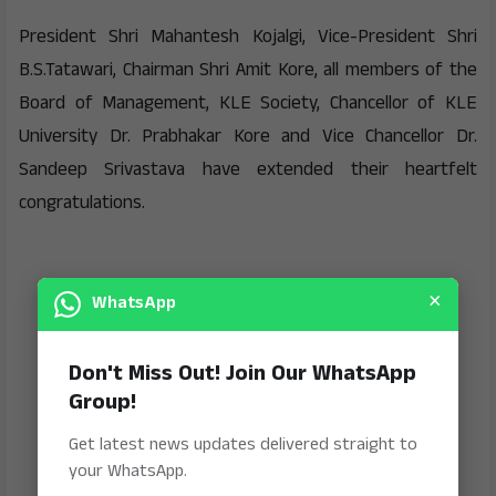
President Shri Mahantesh Kojalgi, Vice-President Shri
B.S.Tatawari, Chairman Shri Amit Kore, all members of the
Board of Management, KLE Society, Chancellor of KLE
University Dr. Prabhakar Kore and Vice Chancellor Dr.
Sandeep Srivastava have extended their heartfelt
congratulations.
×
WhatsApp
Don't Miss Out! Join Our WhatsApp
Group!
Get latest news updates delivered straight to
your WhatsApp.