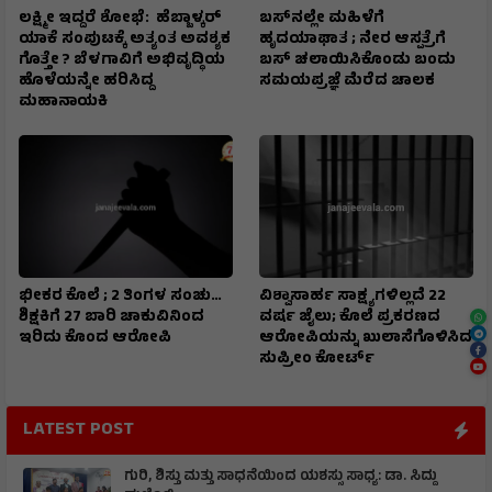
ಲಕ್ಷ್ಮೀ ಇದ್ದರೆ ಶೋಭೆ: ಹೆಬ್ಬಾಳ್ಕರ್
ಬಸ್‌ನಲ್ಲೇ ಮಹಿಳೆಗೆ
ಯಾಕೆ ಸಂಪುಟಕ್ಕೆ ಅತ್ಯಂತ ಅವಶ್ಯಕ
ಹೃದಯಾಘಾತ ; ನೇರ ಆಸ್ಪತ್ರೆಗೆ
ಗೊತ್ತೇ ? ಬೆಳಗಾವಿಗೆ ಅಭಿವೃದ್ಧಿಯ
ಬಸ್‌ ಚಲಾಯಿಸಿಕೊಂಡು ಬಂದು
ಹೊಳೆಯನ್ನೇ ಹರಿಸಿದ್ದ
ಸಮಯಪ್ರಜ್ಞೆ ಮೆರೆದ ಚಾಲಕ
ಮಹಾನಾಯಕಿ
ಭೀಕರ ಕೊಲೆ ; 2 ತಿಂಗಳ ಸಂಚು…
ವಿಶ್ವಾಸಾರ್ಹ ಸಾಕ್ಷ್ಯಗಳಿಲ್ಲದೆ 22
ಶಿಕ್ಷಕಿಗೆ 27 ಬಾರಿ ಚಾಕುವಿನಿಂದ
ವರ್ಷ ಜೈಲು; ಕೊಲೆ ಪ್ರಕರಣದ
ಇರಿದು ಕೊಂದ ಆರೋಪಿ
ಆರೋಪಿಯನ್ನು ಖುಲಾಸೆಗೊಳಿಸಿದ
ಸುಪ್ರೀಂ ಕೋರ್ಟ್
LATEST POST
ಗುರಿ, ಶಿಸ್ತು ಮತ್ತು ಸಾಧನೆಯಿಂದ ಯಶಸ್ಸು ಸಾಧ್ಯ: ಡಾ. ಸಿದ್ದು