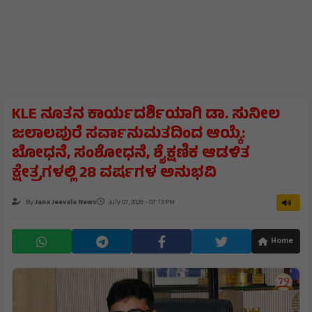
KLE ನೂತನ ಕಾರ್ಯದರ್ಶಿಯಾಗಿ ಡಾ. ಸುನೀಲ
ಜಲಾಲಪುರೆ ಸರ್ವಾನುಮತದಿಂದ ಆಯ್ಕೆ:
ಬೋಧನೆ, ಸಂಶೋಧನೆ, ಶೈಕ್ಷಣಿಕ ಆಡಳಿತ
ಕ್ಷೇತ್ರಗಳಲ್ಲಿ 28 ವರ್ಷಗಳ ಅನುಭವಿ
By
Jana Jeevala News
July 07, 2026 - 07:13 PM
Home