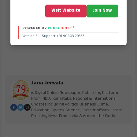
Visit Website
Join Now
®
POWERED BY
KHUSHI
HOST
Version 6.1 | Support +91 90603 29333
Jana Jeevala
is Digital Online Newspaper, Publishing Platform
From INDIA. Karnataka, National & International,
Updates including Politics, Business, Crime,
Education, Sports, Science, Current Affairs. Latest
Breaking News From India & Around the World.