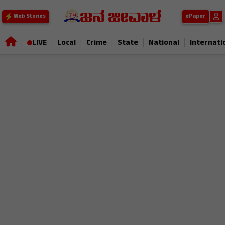
ePaper
Web Stories
|
|
|
|
|
|
LIVE
Local
Crime
State
National
Internati