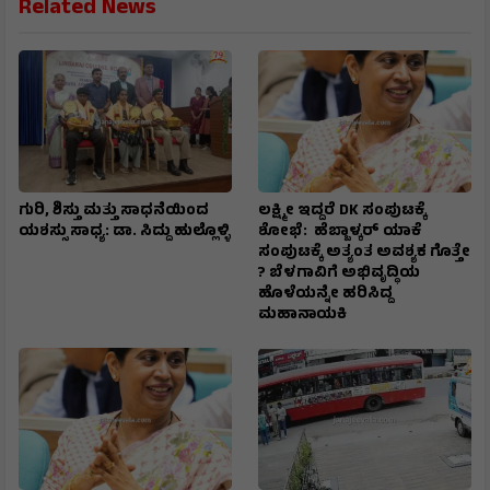
Related News
ಗುರಿ, ಶಿಸ್ತು ಮತ್ತು ಸಾಧನೆಯಿಂದ
ಲಕ್ಷ್ಮೀ ಇದ್ದರೆ DK ಸಂಪುಟಕ್ಕೆ
ಯಶಸ್ಸು ಸಾಧ್ಯ: ಡಾ. ಸಿದ್ದು ಹುಲ್ಲೊಳ್ಳಿ
ಶೋಭೆ: ಹೆಬ್ಬಾಳ್ಕರ್ ಯಾಕೆ
ಸಂಪುಟಕ್ಕೆ ಅತ್ಯಂತ ಅವಶ್ಯಕ ಗೊತ್ತೇ
? ಬೆಳಗಾವಿಗೆ ಅಭಿವೃದ್ಧಿಯ
ಹೊಳೆಯನ್ನೇ ಹರಿಸಿದ್ದ
ಮಹಾನಾಯಕಿ