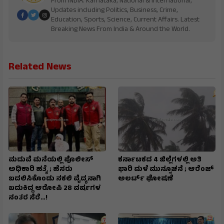
From INDIA. Karnataka, National & International,
Updates including Politics, Business, Crime,
Education, Sports, Science, Current Affairs. Latest
Breaking News From India & Around the World.
Related News
ಮದುವೆ ಮನೆಯಲ್ಲಿ ಪೊಲೀಸ್
ಕರ್ನಾಟಕದ 4 ಜಿಲ್ಲೆಗಳಲ್ಲಿ ಅತಿ
ಅಧಿಕಾರಿ ಹತ್ಯೆ ; ಹೆಸರು
ಭಾರಿ ಮಳೆ ಮುನ್ಸೂಚನೆ ; ಆರೆಂಜ್‌
ಬದಲಿಸಿಕೊಂಡು ನಕಲಿ ವೈದ್ಯನಾಗಿ
ಅಲರ್ಟ್‌ ಘೋಷಣೆ
ಬದುಕಿದ್ದ ಆರೋಪಿ 28 ವರ್ಷಗಳ
ನಂತರ ಸೆರೆ…!