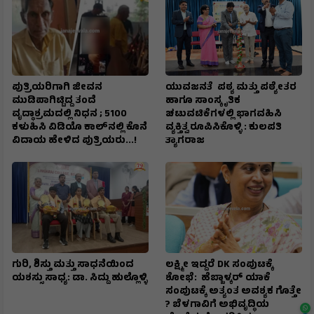
ಪುತ್ರಿಯರಿಗಾಗಿ ಜೀವನ
ಯುವಜನತೆ ಪಠ್ಯ ಮತ್ತು ಪಠ್ಯೇತರ
ಮುಡಿಪಾಗಿಟ್ಟಿದ್ದ ತಂದೆ
ಹಾಗೂ ಸಾಂಸ್ಕೃತಿಕ
ವೃದ್ಧಾಶ್ರಮದಲ್ಲಿ ನಿಧನ ; ₹5100
ಚಟುವಟಿಕೆಗಳಲ್ಲಿ ಭಾಗವಹಿಸಿ
ಕಳುಹಿಸಿ ವಿಡಿಯೊ ಕಾಲ್‌ನಲ್ಲಿ ಕೊನೆ
ವ್ಯಕ್ತಿತ್ವ ರೂಪಿಸಿಕೊಳ್ಳಿ : ಕುಲಪತಿ
ವಿದಾಯ ಹೇಳಿದ ಪುತ್ರಿಯರು...!
ತ್ಯಾಗರಾಜ
ಗುರಿ, ಶಿಸ್ತು ಮತ್ತು ಸಾಧನೆಯಿಂದ
ಲಕ್ಷ್ಮೀ ಇದ್ದರೆ DK ಸಂಪುಟಕ್ಕೆ
ಯಶಸ್ಸು ಸಾಧ್ಯ: ಡಾ. ಸಿದ್ದು ಹುಲ್ಲೊಳ್ಳಿ
ಶೋಭೆ: ಹೆಬ್ಬಾಳ್ಕರ್ ಯಾಕೆ
ಸಂಪುಟಕ್ಕೆ ಅತ್ಯಂತ ಅವಶ್ಯಕ ಗೊತ್ತೇ
? ಬೆಳಗಾವಿಗೆ ಅಭಿವೃದ್ಧಿಯ