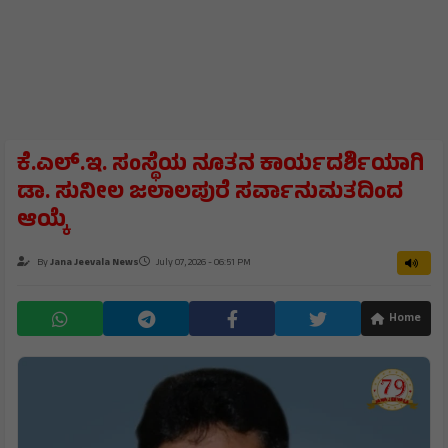
ಕೆ.ಎಲ್.ಇ. ಸಂಸ್ಥೆಯ ನೂತನ ಕಾರ್ಯದರ್ಶಿಯಾಗಿ
ಡಾ. ಸುನೀಲ ಜಲಾಲಪುರೆ ಸರ್ವಾನುಮತದಿಂದ
ಆಯ್ಕೆ
By
Jana Jeevala News
July 07, 2026 - 06:51 PM
Home