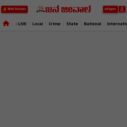
ePaper
Web Stories
|
|
|
|
|
|
LIVE
Local
Crime
State
National
Internati