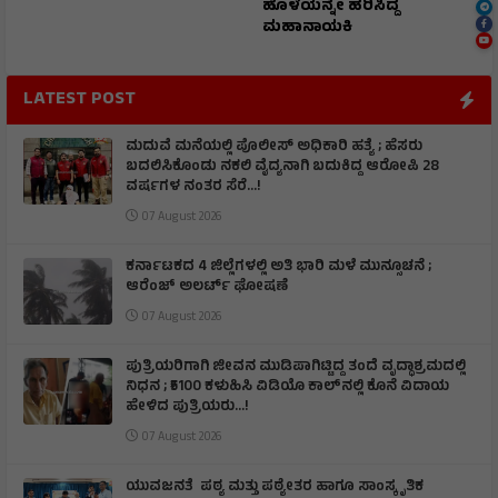
ಹೊಳೆಯನ್ನೇ ಹರಿಸಿದ್ದ
ಮಹಾನಾಯಕಿ
LATEST POST
ಮದುವೆ ಮನೆಯಲ್ಲಿ ಪೊಲೀಸ್ ಅಧಿಕಾರಿ ಹತ್ಯೆ ; ಹೆಸರು
ಬದಲಿಸಿಕೊಂಡು ನಕಲಿ ವೈದ್ಯನಾಗಿ ಬದುಕಿದ್ದ ಆರೋಪಿ 28
ವರ್ಷಗಳ ನಂತರ ಸೆರೆ…!
07 August 2026
ಕರ್ನಾಟಕದ 4 ಜಿಲ್ಲೆಗಳಲ್ಲಿ ಅತಿ ಭಾರಿ ಮಳೆ ಮುನ್ಸೂಚನೆ ;
ಆರೆಂಜ್‌ ಅಲರ್ಟ್‌ ಘೋಷಣೆ
07 August 2026
ಪುತ್ರಿಯರಿಗಾಗಿ ಜೀವನ ಮುಡಿಪಾಗಿಟ್ಟಿದ್ದ ತಂದೆ ವೃದ್ಧಾಶ್ರಮದಲ್ಲಿ
ನಿಧನ ; ₹5100 ಕಳುಹಿಸಿ ವಿಡಿಯೊ ಕಾಲ್‌ನಲ್ಲಿ ಕೊನೆ ವಿದಾಯ
ಹೇಳಿದ ಪುತ್ರಿಯರು...!
07 August 2026
ಯುವಜನತೆ ಪಠ್ಯ ಮತ್ತು ಪಠ್ಯೇತರ ಹಾಗೂ ಸಾಂಸ್ಕೃತಿಕ