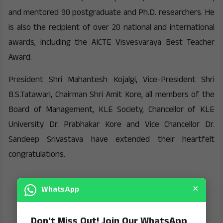
and mentored 90 postgraduate and Ph.D. researchers. He
is also the recipient of over 20 national and international
awards, including the AICTE Visvesvaraya Best Teacher
Award.
President Shri Mahantesh Kojalgi, Vice-President Shri
B.S.Tatawari, Chairman Shri Amit Kore, all members of the
Board of Management, KLE Society, Chancellor of KLE
University Dr. Prabhakar Kore and Vice Chancellor Dr.
Sandeep Srivastava have extended their heartfelt
congratulations.
×
WhatsApp
Don't Miss Out! Join Our WhatsApp