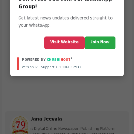
Group!
Get latest news updates delivered straight to
your WhatsApp.
Visit Website
Join Now
®
POWERED BY
KHUSHI
HOST
Version 6.1 | Support +91 90603 29333
Jana Jeevala
is Digital Online Newspaper, Publishing Platform