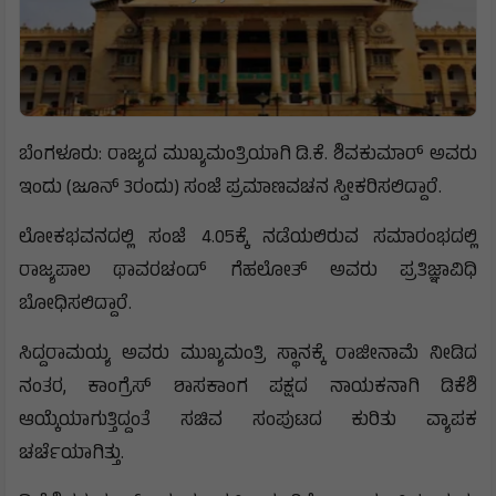
ಬೆಂಗಳೂರು: ರಾಜ್ಯದ ಮುಖ್ಯಮಂತ್ರಿಯಾಗಿ ಡಿ.ಕೆ. ಶಿವಕುಮಾರ್‌ ಅವರು
ಇಂದು (ಜೂನ್‌ 3ರಂದು) ಸಂಜೆ ಪ್ರಮಾಣವಚನ ಸ್ವೀಕರಿಸಲಿದ್ದಾರೆ.
ಲೋಕಭವನದಲ್ಲಿ ಸಂಜೆ 4.05ಕ್ಕೆ ನಡೆಯಲಿರುವ ಸಮಾರಂಭದಲ್ಲಿ
ರಾಜ್ಯಪಾಲ ಥಾವರಚಂದ್ ಗೆಹಲೋತ್ ಅವರು ಪ್ರತಿಜ್ಞಾವಿಧಿ
ಬೋಧಿಸಲಿದ್ದಾರೆ.
ಸಿದ್ದರಾಮಯ್ಯ ಅವರು ಮುಖ್ಯಮಂತ್ರಿ ಸ್ಥಾನಕ್ಕೆ ರಾಜೀನಾಮೆ ನೀಡಿದ
ನಂತರ, ಕಾಂಗ್ರೆಸ್‌ ಶಾಸಕಾಂಗ ಪಕ್ಷದ ನಾಯಕನಾಗಿ ಡಿಕೆಶಿ
ಆಯ್ಕೆಯಾಗುತ್ತಿದ್ದಂತೆ ಸಚಿವ ಸಂಪುಟದ ಕುರಿತು ವ್ಯಾಪಕ
ಚರ್ಚೆಯಾಗಿತ್ತು.