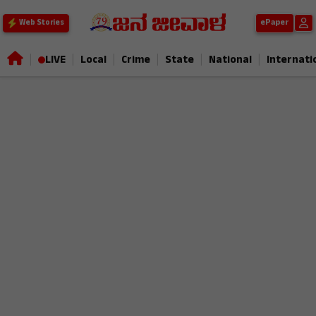
ePaper
Web Stories
|
|
|
|
|
|
LIVE
Local
Crime
State
National
Internati