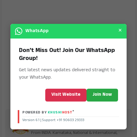
×
WhatsApp
Don't Miss Out! Join Our WhatsApp
Group!
Get latest news updates delivered straight to
your WhatsApp.
Visit Website
Join Now
®
POWERED BY
KHUSHI
HOST
Jana Jeevala
Version 6.1 | Support +91 90603 29333
is Digital Online Newspaper, Publishing Platform
From INDIA. Karnataka, National & International,