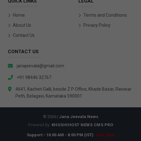
QUICK LINKS
LEGAL
Home
Terms and Conditions
About Us
Privacy Policy
Contact Us
CONTACT US
janajeevala@gmail.com
+91 98446 32767
4641, Kacheri Galli, beside Z P Office, Khade Bazar, Raviwar
Peth, Belagavi, Karnataka 590001
© 2026 |
Jana Jeevala News
Powered By:
KHUSHIHOST NEWS CMS PRO
Support - 10:00 AM - 8:00 PM (IST)
Live Chat