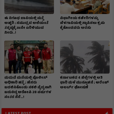
ಈ ನಿಗೂಢ ಬಾವಿಯಲ್ಲಿ ಮತ್ತೆ
ವಿಭಾಗೀಯ ಕಚೇರಿಗಳನ್ನು
ಅಚ್ಚರಿ ; ಸಮುದ್ರದ ಅಲೆಯಂತೆ
ಬೆಳಗಾವಿಯಲ್ಲಿ ಸ್ಥಾಪಿಸಲು ಕ್ರಮ
ತನ್ನಷ್ಟಕ್ಕೆ ತಾನೇ ಏರಿಳಿಯುವ
ಕೈಕೊಂಡವರು ಅರಸು
ನೀರು..!
ಮದುವೆ ಮನೆಯಲ್ಲಿ ಪೊಲೀಸ್
ಕರ್ನಾಟಕದ 4 ಜಿಲ್ಲೆಗಳಲ್ಲಿ ಅತಿ
ಅಧಿಕಾರಿ ಹತ್ಯೆ ; ಹೆಸರು
ಭಾರಿ ಮಳೆ ಮುನ್ಸೂಚನೆ ; ಆರೆಂಜ್‌
ಬದಲಿಸಿಕೊಂಡು ನಕಲಿ ವೈದ್ಯನಾಗಿ
ಅಲರ್ಟ್‌ ಘೋಷಣೆ
ಬದುಕಿದ್ದ ಆರೋಪಿ 28 ವರ್ಷಗಳ
ನಂತರ ಸೆರೆ…!
LATEST POST