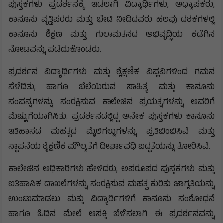
ಪುಸ್ತಕಗಳು ಪ್ರದರ್ಶನಕ್ಕೆ ಇಡಲಾಗಿ ವಿದ್ಯಾರ್ಥಿಗಳು, ಅಧ್ಯಾಪಕರು,
ಕಾನೂನು ವೃತ್ತಿಪರರು ಮತ್ತು ಭೇಟಿ ನೀಡಿದವರು ಹಲವು ದಶಕಗಳಲ್ಲಿ
ಕಾನೂನು ಶಿಕ್ಷಣ ಮತ್ತು ಗುಲಾಮತನದ ಅಭಿವೃದ್ಧಿಯ ಕಡೆಗಿನ
ನೋಟವನ್ನು ಪಡೆದುಕೊಂಡರು.
ಪ್ರದರ್ಶನ ವಿದ್ಯಾರ್ಥಿಗಳು ಮತ್ತು ಶೈಕ್ಷಣಿಕ ವಿಪ್ಲವಿಗಳಿಂದ ಗಮನ
ಸೆಳೆದಿತು, ಹಾಗೂ ಬೆಲೆಯಿರುವ ಸಾಹಿತ್ಯ ಮತ್ತು ಕಾನೂನು
ಸಂಪನ್ನಗಳನ್ನು ಸಂರಕ್ಷಿಸುವ ಕಾಲೇಜಿನ ಪ್ರಯತ್ನಗಳನ್ನು ಅವರಿಗೆ
ಮೆಚ್ಚುಗೆಯಾಗಿಸಿತು. ಪ್ರದರ್ಶನದಲ್ಲಿದ್ದ ಅನೇಕ ಪುಸ್ತಕಗಳು ಕಾನೂನು
ಇತಿಹಾಸದ ಮಹತ್ವದ ಮೈಲಿಗಲ್ಲುಗಳನ್ನು ಪ್ರತಿಬಿಂಬಿಸಿವೆ ಮತ್ತು
ಸ್ಥಾಪನೆಯ ಶೈಕ್ಷಣಿಕ ಮೌಲ್ಯತೆಗೆ ದೀರ್ಘಾವಧಿ ಬದ್ಧತೆಯನ್ನು ತೋರಿಸಿವೆ.
ಕಾಲೇಜಿನ ಅಧಿಕಾರಿಗಳು ಹೇಳಿದರು, ಅಪರೂಪದ ಪುಸ್ತಕಗಳು ಮತ್ತು
ಐತಿಹಾಸಿಕ ದಾಖಲೆಗಳನ್ನು ಸಂರಕ್ಷಿಸುವ ಮಹತ್ವ ಕುರಿತು ಜಾಗೃತಿಯನ್ನು
ಉಂಟುಮಾಡಲು ಮತ್ತು ವಿದ್ಯಾರ್ಥಿಗಳಿಗೆ ಕಾನೂನು ಸಂಶೋಧನೆ
ಹಾಗೂ ಓದಿನ ಮೇಲೆ ಆಸಕ್ತಿ ಬೆಳೆಸಲಾಗಿ ಈ ಪ್ರದರ್ಶನವನ್ನು