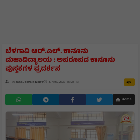
ಬೆಳಗಾವಿ ಆರ್.ಎಲ್. ಕಾನೂನು
ಮಹಾವಿದ್ಯಾಲಯ : ಅಪರೂಪದ ಕಾನೂನು
ಪುಸ್ತಕಗಳ ಪ್ರದರ್ಶನ
By
Jana Jeevala News
June 02, 2026 - 06:20 PM
Home