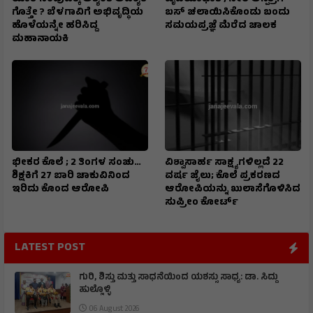
ಗೊತ್ತೇ ? ಬೆಳಗಾವಿಗೆ ಅಭಿವೃದ್ಧಿಯ
ಬಸ್‌ ಚಲಾಯಿಸಿಕೊಂಡು ಬಂದು
ಹೊಳೆಯನ್ನೇ ಹರಿಸಿದ್ದ
ಸಮಯಪ್ರಜ್ಞೆ ಮೆರೆದ ಚಾಲಕ
ಮಹಾನಾಯಕಿ
ಭೀಕರ ಕೊಲೆ ; 2 ತಿಂಗಳ ಸಂಚು…
ವಿಶ್ವಾಸಾರ್ಹ ಸಾಕ್ಷ್ಯಗಳಿಲ್ಲದೆ 22
ಶಿಕ್ಷಕಿಗೆ 27 ಬಾರಿ ಚಾಕುವಿನಿಂದ
ವರ್ಷ ಜೈಲು; ಕೊಲೆ ಪ್ರಕರಣದ
ಇರಿದು ಕೊಂದ ಆರೋಪಿ
ಆರೋಪಿಯನ್ನು ಖುಲಾಸೆಗೊಳಿಸಿದ
ಸುಪ್ರೀಂ ಕೋರ್ಟ್
LATEST POST
ಗುರಿ, ಶಿಸ್ತು ಮತ್ತು ಸಾಧನೆಯಿಂದ ಯಶಸ್ಸು ಸಾಧ್ಯ: ಡಾ. ಸಿದ್ದು
ಹುಲ್ಲೊಳ್ಳಿ
06 August 2026