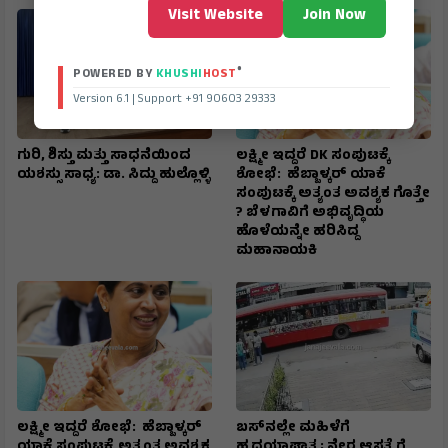
Visit Website
Join Now
®
POWERED BY
KHUSHI
HOST
Version 6.1 | Support +91 90603 29333
ಗುರಿ, ಶಿಸ್ತು ಮತ್ತು ಸಾಧನೆಯಿಂದ
ಲಕ್ಷ್ಮೀ ಇದ್ದರೆ DK ಸಂಪುಟಕ್ಕೆ
ಯಶಸ್ಸು ಸಾಧ್ಯ: ಡಾ. ಸಿದ್ದು ಹುಲ್ಲೊಳ್ಳಿ
ಶೋಭೆ: ಹೆಬ್ಬಾಳ್ಕರ್ ಯಾಕೆ
ಸಂಪುಟಕ್ಕೆ ಅತ್ಯಂತ ಅವಶ್ಯಕ ಗೊತ್ತೇ
? ಬೆಳಗಾವಿಗೆ ಅಭಿವೃದ್ಧಿಯ
ಹೊಳೆಯನ್ನೇ ಹರಿಸಿದ್ದ
ಮಹಾನಾಯಕಿ
ಲಕ್ಷ್ಮೀ ಇದ್ದರೆ ಶೋಭೆ: ಹೆಬ್ಬಾಳ್ಕರ್
ಬಸ್‌ನಲ್ಲೇ ಮಹಿಳೆಗೆ
ಯಾಕೆ ಸಂಪುಟಕ್ಕೆ ಅತ್ಯಂತ ಅವಶ್ಯಕ
ಹೃದಯಾಘಾತ ; ನೇರ ಆಸ್ಪತ್ರೆಗೆ