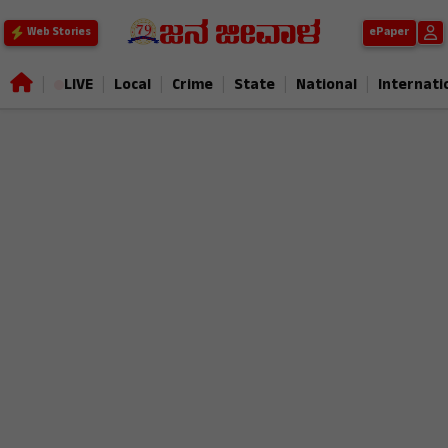
ePaper
Web Stories
|
|
|
|
|
|
LIVE
Local
Crime
State
National
Internati