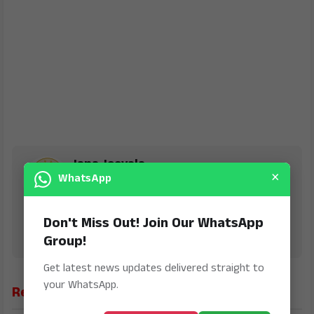
Jana Jeevala
×
WhatsApp
is Digital Online Newspaper, Publishing Platform
From INDIA. Karnataka, National & International,
Updates including Politics, Business, Crime,
Don't Miss Out! Join Our WhatsApp
Education, Sports, Science, Current Affairs. Latest
Group!
Breaking News From India & Around the World.
Get latest news updates delivered straight to
your WhatsApp.
Related News