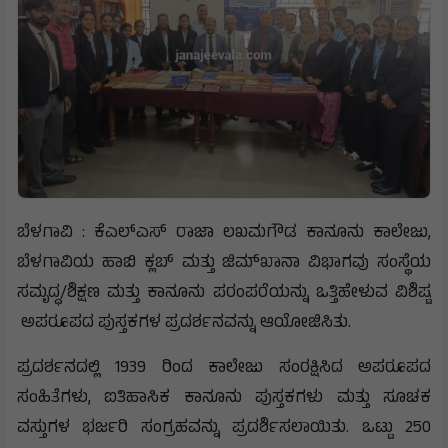
ಬೆಳಗಾವಿ : ಕೆಎಲ್‌ಎಸ್ ರಾಜಾ ಲಖಮಗೌಡ ಕಾನೂನು ಕಾಲೇಜು,
ಬೆಳಗಾವಿಯ ಹಾಬಿ ಕ್ಲಬ್ ಮತ್ತು ಜಿಮ್‌ಖಾನಾ ವಿಭಾಗವು ಸಂಸ್ಥೆಯ
ಸಮೃದ್ಧ/ಶಿಕ್ಷಣ ಮತ್ತು ಕಾನೂನು ಪರಂಪರೆಯನ್ನು ಒತ್ತಿಹೇಳುವ ವಿಶಿಷ್ಟ
ಅಪರೂಪದ ಪುಸ್ತಕಗಳ ಪ್ರದರ್ಶನವನ್ನು ಆಯೋಜಿಸಿತು.
ಪ್ರದರ್ಶನದಲ್ಲಿ 1939 ರಿಂದ ಕಾಲೇಜು ಸಂರಕ್ಷಿಸಿದ ಅಪರೂಪದ
ಸಂಹಿತೆಗಳು, ಐತಿಹಾಸಿಕ ಕಾನೂನು ಪುಸ್ತಕಗಳು ಮತ್ತು ಸೂಚಕ
ವಸ್ತುಗಳ ಭರ್ಜರಿ ಸಂಗ್ರಹವನ್ನು ಪ್ರದರ್ಶಿಸಲಾಯಿತು. ಒಟ್ಟು 250