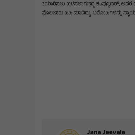
ತಯಾರಿಸಲು ಬಳಸಲಾಗುತ್ತಿದ್ದ ಕಂಪ್ಯೂಟ‌ರ್, ಅದರ 
ಪೊಲೀಸರು ಜಪ್ತಿ ಮಾಡಿದ್ದು, ಆರೋಪಿಗಳನ್ನು ನ್ಯಾಯಾ
Jana Jeevala