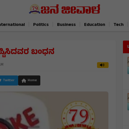
|
|
|
|
|
nternational
Politics
Business
Education
Tech
ೃಷ್ಟಿಸಿದವರ ಬಂಧನ
 AM
Twitter
Home