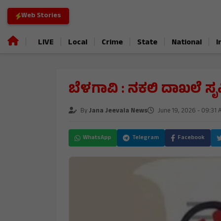
Web Stories
|
|
|
|
|
|
LIVE
Local
Crime
State
National
I
ಬೆಳಗಾವಿ : ನಕಲಿ ದಾಖಲೆ ಸ
By
Jana Jeevala News
June 19, 2026 - 09:31
WhatsApp
Telegram
Facebook