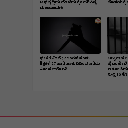
ಅಭಿವೃದ್ಧಿಯ ಹೊಳೆಯನ್ನೇ ಹರಿಸಿದ್ದ
ಹೊಳೆಯನ್ನೇ
ಮಹಾನಾಯಕಿ
ಭೀಕರ ಕೊಲೆ ; 2 ತಿಂಗಳ ಸಂಚು…
ವಿಶ್ವಾಸಾರ್ಹ 
ಶಿಕ್ಷಕಿಗೆ 27 ಬಾರಿ ಚಾಕುವಿನಿಂದ ಇರಿದು
ಜೈಲು; ಕೊಲೆ
ಕೊಂದ ಆರೋಪಿ
ಆರೋಪಿಯನ್
ಸುಪ್ರೀಂ ಕ