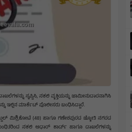
ಲೆಗಳನ್ನು ಸೃಷ್ಟಿಸಿ, ನಕಲಿ ವ್ಯಕ್ತಿಯನ್ನು ಜಾಮೀನುದಾರನಾಗಿಸಿ
ು ಇಲ್ಲಿನ ಮಾರ್ಕೆಟ್ ಪೊಲೀಸರು ಬಂಧಿಸಿದ್ದಾರೆ.
್ದುಲ್‌ ಮಿಶ್ರಿಕೋಟೆ (48) ಹಾಗೂ ಗಣೇಶಪುರದ ಜ್ಯೋತಿ ನಗರದ
ಬಂಧಿತರಿಂದ ನಕಲಿ ಆಧಾರ್ ಕಾರ್ಡ್ ಹಾಗೂ ದಾಖಲೆಗಳನ್ನು