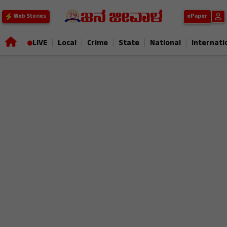
ePaper
Web Stories
|
|
|
|
|
|
LIVE
Local
Crime
State
National
Internati