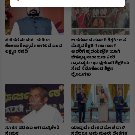
ಸಚಿವರ ನೇಮಕ : ಮಹಿಳಾ
ಅಪರೂಪದ ಮಾದರಿ ಶಿಕ್ಷಕಿ : ಜನ
ಕೋಟಾ ಶೀಘ್ರವೇ ಆಗಲಿದೆ ಎಂದ
ಮೆಚ್ಚಿದ ಶಿಕ್ಷಕಿ ಗೀತಾ ಗಾಣಗಿ
ಲಕ್ಷ್ಮಣ ಸವದಿ
ಅವರಿಗೆ ಹೃದಯಸ್ಪರ್ಶಿ ಯಾಗಿ
ಬಿಳ್ಕೊಟ್ಟ ನಾರಾಯಣ ಕೇರಿ
ಗ್ರಾಮಸ್ಥರು : ಭಾವುಕರಾಗಿ ಶಿಕ್ಷಕಿಯ
ಸೇವೆ ನೆನೆಸಿಕೊಂಡ ಶಿಕ್ಷಣ
ಪ್ರೇಮಿಗಳು
ನೂತನ ಡಿಡಿಪಿಐ ಆಗಿ ಮನ್ನಿಕೇರಿ
ಯಾವುದೇ ದೇಶದ ಮೇಲೆ ದಾಳಿ
ನೇಮಕ
ನಡೆದರೂ ಅದು ಮೂರು ದೇಶಗಳ