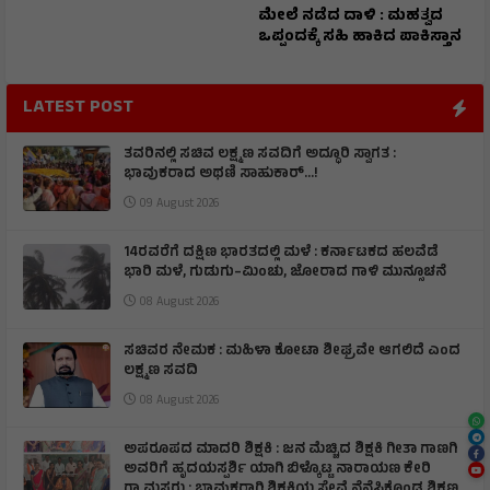
ಮೇಲೆ ನಡೆದ ದಾಳಿ : ಮಹತ್ವದ
ಒಪ್ಪಂದಕ್ಕೆ ಸಹಿ ಹಾಕಿದ ಪಾಕಿಸ್ತಾನ
LATEST POST
ತವರಿನಲ್ಲಿ ಸಚಿವ ಲಕ್ಷ್ಮಣ ಸವದಿಗೆ ಅದ್ಧೂರಿ ಸ್ವಾಗತ :
ಭಾವುಕರಾದ ಅಥಣಿ ಸಾಹುಕಾರ್...!
09 August 2026
14ರವರೆಗೆ ದಕ್ಷಿಣ ಭಾರತದಲ್ಲಿ ಮಳೆ : ಕರ್ನಾಟಕದ ಹಲವೆಡೆ
ಭಾರಿ ಮಳೆ, ಗುಡುಗು–ಮಿಂಚು, ಜೋರಾದ ಗಾಳಿ ಮುನ್ಸೂಚನೆ
08 August 2026
ಸಚಿವರ ನೇಮಕ : ಮಹಿಳಾ ಕೋಟಾ ಶೀಘ್ರವೇ ಆಗಲಿದೆ ಎಂದ
ಲಕ್ಷ್ಮಣ ಸವದಿ
08 August 2026
ಅಪರೂಪದ ಮಾದರಿ ಶಿಕ್ಷಕಿ : ಜನ ಮೆಚ್ಚಿದ ಶಿಕ್ಷಕಿ ಗೀತಾ ಗಾಣಗಿ
ಅವರಿಗೆ ಹೃದಯಸ್ಪರ್ಶಿ ಯಾಗಿ ಬಿಳ್ಕೊಟ್ಟ ನಾರಾಯಣ ಕೇರಿ