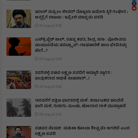
ಇರಾನ್‌ ಸುಪ್ರೀಂ ಲೀಡರ್‌ ಮೊಜ್ತಬಾ ಖಮೇನಿ ಸ್ಥಿತಿ ಗಂಭೀರ ;
ಆಸ್ಪತ್ರೆಗೆ ದಾಖಲು : ಇಸ್ರೇಲಿ ಮಾಧ್ಯಮ ವರದಿ
09 August 2026
ಎನ್‌ಕ್ರಿಪ್ಟೆಡ್‌ ಕಾಲ್‌, ರಹಸ್ಯ ಕಡತ, ತೀವ್ರ ನಿಗಾ : ಪೊಲೀಸರು
ವಾಯುಪಡೆಯ ಹನಿಟ್ರ್ಯಾಪ್–ಗೂಢಚಾರಿಕೆ ಜಾಲ ಭೇದಿಸಿದ್ದು
ಹೇಗೆ…?
09 August 2026
ತವರಿನಲ್ಲಿ ಸಚಿವ ಲಕ್ಷ್ಮಣ ಸವದಿಗೆ ಅದ್ಧೂರಿ ಸ್ವಾಗತ :
ಭಾವುಕರಾದ ಅಥಣಿ ಸಾಹುಕಾರ್...!
09 August 2026
14ರವರೆಗೆ ದಕ್ಷಿಣ ಭಾರತದಲ್ಲಿ ಮಳೆ : ಕರ್ನಾಟಕದ ಹಲವೆಡೆ
ಭಾರಿ ಮಳೆ, ಗುಡುಗು–ಮಿಂಚು, ಜೋರಾದ ಗಾಳಿ ಮುನ್ಸೂಚನೆ
08 August 2026
ಸಚಿವರ ನೇಮಕ : ಮಹಿಳಾ ಕೋಟಾ ಶೀಘ್ರವೇ ಆಗಲಿದೆ ಎಂದ
ಲಕ್ಷ್ಮಣ ಸವದಿ