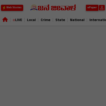
ePaper
Web Stories
|
|
|
|
|
|
LIVE
Local
Crime
State
National
Internati