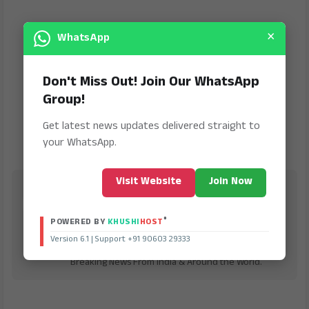
×
WhatsApp
Don't Miss Out! Join Our WhatsApp
Group!
Get latest news updates delivered straight to
your WhatsApp.
Visit Website
Join Now
Jana Jeevala
is Digital Online Newspaper, Publishing Platform
®
POWERED BY
KHUSHI
HOST
From INDIA. Karnataka, National & International,
Updates including Politics, Business, Crime,
Version 6.1 | Support +91 90603 29333
Education, Sports, Science, Current Affairs. Latest
Breaking News From India & Around the World.