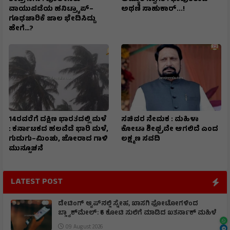
ವಾಯುಪಡೆಯ ಹನಿಟ್ರ್ಯಾಪ್–
ಅಥಣಿ ಸಾಹುಕಾರ್...!
ಗೂಢಚಾರಿಕೆ ಜಾಲ ಭೇದಿಸಿದ್ದು
ಹೇಗೆ…?
14ರವರೆಗೆ ದಕ್ಷಿಣ ಭಾರತದಲ್ಲಿ ಮಳೆ
ಸಚಿವರ ನೇಮಕ : ಮಹಿಳಾ
: ಕರ್ನಾಟಕದ ಹಲವೆಡೆ ಭಾರಿ ಮಳೆ,
ಕೋಟಾ ಶೀಘ್ರವೇ ಆಗಲಿದೆ ಎಂದ
ಗುಡುಗು–ಮಿಂಚು, ಜೋರಾದ ಗಾಳಿ
ಲಕ್ಷ್ಮಣ ಸವದಿ
ಮುನ್ಸೂಚನೆ
LATEST POST
ಡೇಟಿಂಗ್ ಆ್ಯಪ್‌ನಲ್ಲಿ ಸ್ನೇಹ, ಖಾಸಗಿ ಫೋಟೋಗಳಿಂದ
ಬ್ಲ್ಯಾಕ್‌ಮೇಲ್: ₹6 ಕೋಟಿ ಸುಲಿಗೆ ಮಾಡಿದ ಖತರ್ನಾಕ್‌ ಮಹಿಳೆ
09 August 2026