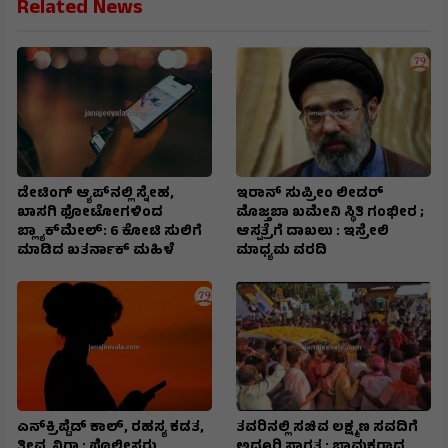
Related News
ಡೇಟಿಂಗ್ ಆ್ಯಪ್‌ನಲ್ಲಿ ಸ್ನೇಹ,
ಇರಾನ್‌ ಸುಪ್ರೀಂ ಲೀಡರ್‌
ಖಾಸಗಿ ಫೋಟೋಗಳಿಂದ
ಮೊಜ್ತಬಾ ಖಮೇನಿ ಸ್ಥಿತಿ ಗಂಭೀರ ;
ಬ್ಲ್ಯಾಕ್‌ಮೇಲ್: ₹6 ಕೋಟಿ ಸುಲಿಗೆ
ಆಸ್ಪತ್ರೆಗೆ ದಾಖಲು : ಇಸ್ರೇಲಿ
ಮಾಡಿದ ಖತರ್ನಾಕ್‌ ಮಹಿಳೆ
ಮಾಧ್ಯಮ ವರದಿ
ಎನ್‌ಕ್ರಿಪ್ಟೆಡ್‌ ಕಾಲ್‌, ರಹಸ್ಯ ಕಡತ,
ತವರಿನಲ್ಲಿ ಸಚಿವ ಲಕ್ಷ್ಮಣ ಸವದಿಗೆ
ತೀವ್ರ ನಿಗಾ : ಪೊಲೀಸರು
ಅದ್ಧೂರಿ ಸ್ವಾಗತ : ಭಾವುಕರಾದ