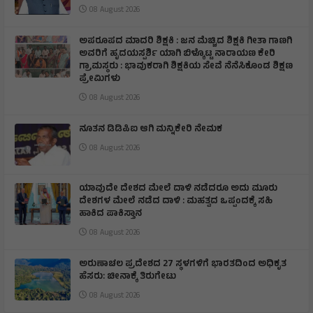
08 August 2026
ಅಪರೂಪದ ಮಾದರಿ ಶಿಕ್ಷಕಿ : ಜನ ಮೆಚ್ಚಿದ ಶಿಕ್ಷಕಿ ಗೀತಾ ಗಾಣಗಿ
ಅವರಿಗೆ ಹೃದಯಸ್ಪರ್ಶಿ ಯಾಗಿ ಬಿಳ್ಕೊಟ್ಟ ನಾರಾಯಣ ಕೇರಿ
ಗ್ರಾಮಸ್ಥರು : ಭಾವುಕರಾಗಿ ಶಿಕ್ಷಕಿಯ ಸೇವೆ ನೆನೆಸಿಕೊಂಡ ಶಿಕ್ಷಣ
ಪ್ರೇಮಿಗಳು
08 August 2026
ನೂತನ ಡಿಡಿಪಿಐ ಆಗಿ ಮನ್ನಿಕೇರಿ ನೇಮಕ
08 August 2026
ಯಾವುದೇ ದೇಶದ ಮೇಲೆ ದಾಳಿ ನಡೆದರೂ ಅದು ಮೂರು
ದೇಶಗಳ ಮೇಲೆ ನಡೆದ ದಾಳಿ : ಮಹತ್ವದ ಒಪ್ಪಂದಕ್ಕೆ ಸಹಿ
ಹಾಕಿದ ಪಾಕಿಸ್ತಾನ
08 August 2026
ಅರುಣಾಚಲ ಪ್ರದೇಶದ 27 ಸ್ಥಳಗಳಿಗೆ ಭಾರತದಿಂದ ಅಧಿಕೃತ
ಹೆಸರು: ಚೀನಾಕ್ಕೆ ತಿರುಗೇಟು
08 August 2026