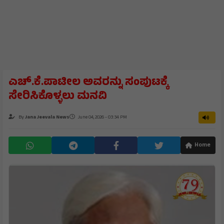
ಎಚ್.ಕೆ.ಪಾಟೀಲ ಅವರನ್ನು ಸಂಪುಟಕ್ಕೆ
ಸೇರಿಸಿಕೊಳ್ಳಲು ಮನವಿ
By
Jana Jeevala News
June 04, 2026 - 03:34 PM
Home