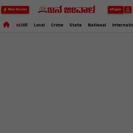
ePaper
Web Stories
|
|
|
|
|
|
LIVE
Local
Crime
State
National
Internati