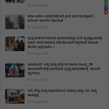
07 August 2026
ಕರ್ನಾಟಕದ 4 ಜಿಲ್ಲೆಗಳಲ್ಲಿ ಅತಿ ಭಾರಿ ಮಳೆ ಮುನ್ಸೂಚನೆ ;
ಆರೆಂಜ್‌ ಅಲರ್ಟ್‌ ಘೋಷಣೆ
07 August 2026
ಪುತ್ರಿಯರಿಗಾಗಿ ಜೀವನ ಮುಡಿಪಾಗಿಟ್ಟಿದ್ದ ತಂದೆ ವೃದ್ಧಾಶ್ರಮದಲ್ಲಿ
ನಿಧನ ; ₹5100 ಕಳುಹಿಸಿ ವಿಡಿಯೊ ಕಾಲ್‌ನಲ್ಲಿ ಕೊನೆ ವಿದಾಯ
ಹೇಳಿದ ಪುತ್ರಿಯರು...!
07 August 2026
ಯುವಜನತೆ ಪಠ್ಯ ಮತ್ತು ಪಠ್ಯೇತರ ಹಾಗೂ ಸಾಂಸ್ಕೃತಿಕ
ಚಟುವಟಿಕೆಗಳಲ್ಲಿ ಭಾಗವಹಿಸಿ ವ್ಯಕ್ತಿತ್ವ ರೂಪಿಸಿಕೊಳ್ಳಿ : ಕುಲಪತಿ
ತ್ಯಾಗರಾಜ
07 August 2026
ಗುರಿ, ಶಿಸ್ತು ಮತ್ತು ಸಾಧನೆಯಿಂದ ಯಶಸ್ಸು ಸಾಧ್ಯ: ಡಾ. ಸಿದ್ದು
ಹುಲ್ಲೊಳ್ಳಿ
06 August 2026