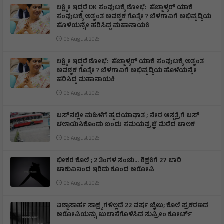
ಲಕ್ಷ್ಮೀ ಇದ್ದರೆ DK ಸಂಪುಟಕ್ಕೆ ಶೋಭೆ: ಹೆಬ್ಬಾಳ್ಕರ್ ಯಾಕೆ
ಸಂಪುಟಕ್ಕೆ ಅತ್ಯಂತ ಅವಶ್ಯಕ ಗೊತ್ತೇ ? ಬೆಳಗಾವಿಗೆ ಅಭಿವೃದ್ಧಿಯ
ಹೊಳೆಯನ್ನೇ ಹರಿಸಿದ್ದ ಮಹಾನಾಯಕಿ
06 August 2026
ಲಕ್ಷ್ಮೀ ಇದ್ದರೆ ಶೋಭೆ: ಹೆಬ್ಬಾಳ್ಕರ್ ಯಾಕೆ ಸಂಪುಟಕ್ಕೆ ಅತ್ಯಂತ
ಅವಶ್ಯಕ ಗೊತ್ತೇ ? ಬೆಳಗಾವಿಗೆ ಅಭಿವೃದ್ಧಿಯ ಹೊಳೆಯನ್ನೇ
ಹರಿಸಿದ್ದ ಮಹಾನಾಯಕಿ
06 August 2026
ಬಸ್‌ನಲ್ಲೇ ಮಹಿಳೆಗೆ ಹೃದಯಾಘಾತ ; ನೇರ ಆಸ್ಪತ್ರೆಗೆ ಬಸ್‌
ಚಲಾಯಿಸಿಕೊಂಡು ಬಂದು ಸಮಯಪ್ರಜ್ಞೆ ಮೆರೆದ ಚಾಲಕ
06 August 2026
ಭೀಕರ ಕೊಲೆ ; 2 ತಿಂಗಳ ಸಂಚು… ಶಿಕ್ಷಕಿಗೆ 27 ಬಾರಿ
ಚಾಕುವಿನಿಂದ ಇರಿದು ಕೊಂದ ಆರೋಪಿ
06 August 2026
ವಿಶ್ವಾಸಾರ್ಹ ಸಾಕ್ಷ್ಯಗಳಿಲ್ಲದೆ 22 ವರ್ಷ ಜೈಲು; ಕೊಲೆ ಪ್ರಕರಣದ
ಆರೋಪಿಯನ್ನು ಖುಲಾಸೆಗೊಳಿಸಿದ ಸುಪ್ರೀಂ ಕೋರ್ಟ್