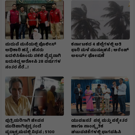
ಮದುವೆ ಮನೆಯಲ್ಲಿ ಪೊಲೀಸ್
ಕರ್ನಾಟಕದ 4 ಜಿಲ್ಲೆಗಳಲ್ಲಿ ಅತಿ
ಅಧಿಕಾರಿ ಹತ್ಯೆ ; ಹೆಸರು
ಭಾರಿ ಮಳೆ ಮುನ್ಸೂಚನೆ ; ಆರೆಂಜ್‌
ಬದಲಿಸಿಕೊಂಡು ನಕಲಿ ವೈದ್ಯನಾಗಿ
ಅಲರ್ಟ್‌ ಘೋಷಣೆ
ಬದುಕಿದ್ದ ಆರೋಪಿ 28 ವರ್ಷಗಳ
ನಂತರ ಸೆರೆ…!
ಪುತ್ರಿಯರಿಗಾಗಿ ಜೀವನ
ಯುವಜನತೆ ಪಠ್ಯ ಮತ್ತು ಪಠ್ಯೇತರ
ಮುಡಿಪಾಗಿಟ್ಟಿದ್ದ ತಂದೆ
ಹಾಗೂ ಸಾಂಸ್ಕೃತಿಕ
ವೃದ್ಧಾಶ್ರಮದಲ್ಲಿ ನಿಧನ ; ₹5100
ಚಟುವಟಿಕೆಗಳಲ್ಲಿ ಭಾಗವಹಿಸಿ