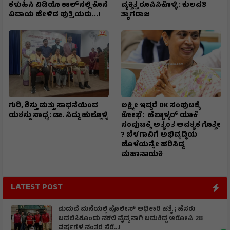
ಕಳುಹಿಸಿ ವಿಡಿಯೊ ಕಾಲ್‌ನಲ್ಲಿ ಕೊನೆ
ವ್ಯಕ್ತಿತ್ವ ರೂಪಿಸಿಕೊಳ್ಳಿ : ಕುಲಪತಿ
ವಿದಾಯ ಹೇಳಿದ ಪುತ್ರಿಯರು...!
ತ್ಯಾಗರಾಜ
ಗುರಿ, ಶಿಸ್ತು ಮತ್ತು ಸಾಧನೆಯಿಂದ
ಲಕ್ಷ್ಮೀ ಇದ್ದರೆ DK ಸಂಪುಟಕ್ಕೆ
ಯಶಸ್ಸು ಸಾಧ್ಯ: ಡಾ. ಸಿದ್ದು ಹುಲ್ಲೊಳ್ಳಿ
ಶೋಭೆ: ಹೆಬ್ಬಾಳ್ಕರ್ ಯಾಕೆ
ಸಂಪುಟಕ್ಕೆ ಅತ್ಯಂತ ಅವಶ್ಯಕ ಗೊತ್ತೇ
? ಬೆಳಗಾವಿಗೆ ಅಭಿವೃದ್ಧಿಯ
ಹೊಳೆಯನ್ನೇ ಹರಿಸಿದ್ದ
ಮಹಾನಾಯಕಿ
LATEST POST
ಮದುವೆ ಮನೆಯಲ್ಲಿ ಪೊಲೀಸ್ ಅಧಿಕಾರಿ ಹತ್ಯೆ ; ಹೆಸರು
ಬದಲಿಸಿಕೊಂಡು ನಕಲಿ ವೈದ್ಯನಾಗಿ ಬದುಕಿದ್ದ ಆರೋಪಿ 28
ವರ್ಷಗಳ ನಂತರ ಸೆರೆ…!