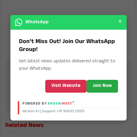
×
WhatsApp
Don't Miss Out! Join Our WhatsApp
Group!
Get latest news updates delivered straight to
your WhatsApp.
Jana Jeevala
is Digital Online Newspaper, Publishing Platform
From INDIA. Karnataka, National & International,
Visit Website
Join Now
Updates including Politics, Business, Crime,
Education, Sports, Science, Current Affairs. Latest
Breaking News From India & Around the World.
®
POWERED BY
KHUSHI
HOST
Version 6.1 | Support +91 90603 29333
Related News