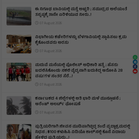
ಈ ನಿಗೂಢ ಬಾವಿಯಲ್ಲಿ ಮತ್ತೆ ಅಚ್ಚರಿ ; ಸಮುದ್ರದ ಅಲೆಯಂತೆ
ತನ್ನಷ್ಟಕ್ಕೆ ತಾನೇ ಏರಿಳಿಯುವ ನೀರು..!
07 August 2026
ವಿಭಾಗೀಯ ಕಚೇರಿಗಳನ್ನು ಬೆಳಗಾವಿಯಲ್ಲಿ ಸ್ಥಾಪಿಸಲು ಕ್ರಮ
ಕೈಕೊಂಡವರು ಅರಸು
07 August 2026
ಮದುವೆ ಮನೆಯಲ್ಲಿ ಪೊಲೀಸ್ ಅಧಿಕಾರಿ ಹತ್ಯೆ ; ಹೆಸರು
ಬದಲಿಸಿಕೊಂಡು ನಕಲಿ ವೈದ್ಯನಾಗಿ ಬದುಕಿದ್ದ ಆರೋಪಿ 28
ವರ್ಷಗಳ ನಂತರ ಸೆರೆ…!
07 August 2026
ಕರ್ನಾಟಕದ 4 ಜಿಲ್ಲೆಗಳಲ್ಲಿ ಅತಿ ಭಾರಿ ಮಳೆ ಮುನ್ಸೂಚನೆ ;
ಆರೆಂಜ್‌ ಅಲರ್ಟ್‌ ಘೋಷಣೆ
07 August 2026
ಪುತ್ರಿಯರಿಗಾಗಿ ಜೀವನ ಮುಡಿಪಾಗಿಟ್ಟಿದ್ದ ತಂದೆ ವೃದ್ಧಾಶ್ರಮದಲ್ಲಿ
ನಿಧನ ; ₹5100 ಕಳುಹಿಸಿ ವಿಡಿಯೊ ಕಾಲ್‌ನಲ್ಲಿ ಕೊನೆ ವಿದಾಯ
ಹೇಳಿದ ಪುತ್ರಿಯರು...!