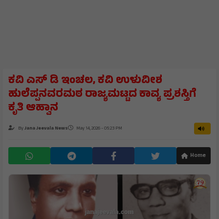
ಕವಿ ಎಸ್ ಡಿ ಇಂಚಲ, ಕವಿ ಉಳುವೀಶ
ಹುಲೆಪ್ಪನವರಮಠ ರಾಜ್ಯಮಟ್ಟದ ಕಾವ್ಯ ಪ್ರಶಸ್ತಿಗೆ
ಕೃತಿ ಆಹ್ವಾನ
By
Jana Jeevala News
May 14, 2026 - 05:23 PM
Home