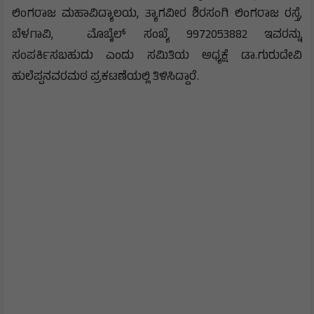
ಲಿಂಗರಾಜ ಮಹಾವಿದ್ಯಾಲಯ, ತ್ಯಾಗವೀರ ಶಿರಸಂಗಿ ಲಿಂಗರಾಜ ರಸ್ತೆ,
ಬೆಳಗಾವಿ, ಮೊಬೈಲ್ ಸಂಖ್ಯೆ 9972053882 ಇವರನ್ನು
ಸಂಪರ್ಕಿಸಬಹುದು ಎಂದು ಸಮಿತಿಯ ಅಧ್ಯಕ್ಷೆ ಡಾ.ಗುರುದೇವಿ
ಹುಲೆಪ್ಪನವರಮಠ ಪ್ರಕಟಣೆಯಲ್ಲಿ ತಿಳಿಸಿದ್ದಾರೆ.