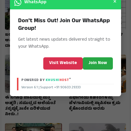
×
WhatsApp
Don't Miss Out! Join Our WhatsApp
Group!
ಬಹುಕೋಟಿ ವಂಚನೆ : ನೀಲಣ್ಣವರ,
SIR : ಗಣತಿ ನಮೂನೆ ಸಲ್ಲಿಸಲು 17
Get latest news updates delivered straight to
ಆಪ್ತರ ನಿವಾಸಗಳ ಮೇಲೆ ಇಡಿ
ರವರೆಗೆ ಅವಕಾಶ
ದಾಳಿ
your WhatsApp.
Visit Website
Join Now
®
POWERED BY
KHUSHI
HOST
Version 6.1 | Support +91 90603 29333
ಈ ನಿಗೂಢ ಬಾವಿಯಲ್ಲಿ ಮತ್ತೆ
ವಿಭಾಗೀಯ ಕಚೇರಿಗಳನ್ನು
ಅಚ್ಚರಿ ; ಸಮುದ್ರದ ಅಲೆಯಂತೆ
ಬೆಳಗಾವಿಯಲ್ಲಿ ಸ್ಥಾಪಿಸಲು ಕ್ರಮ
ತನ್ನಷ್ಟಕ್ಕೆ ತಾನೇ ಏರಿಳಿಯುವ
ಕೈಕೊಂಡವರು ಅರಸು
ನೀರು..!