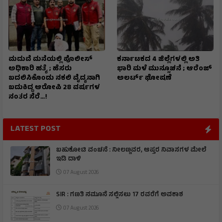
ಮದುವೆ ಮನೆಯಲ್ಲಿ ಪೊಲೀಸ್
ಕರ್ನಾಟಕದ 4 ಜಿಲ್ಲೆಗಳಲ್ಲಿ ಅತಿ
ಅಧಿಕಾರಿ ಹತ್ಯೆ ; ಹೆಸರು
ಭಾರಿ ಮಳೆ ಮುನ್ಸೂಚನೆ ; ಆರೆಂಜ್‌
ಬದಲಿಸಿಕೊಂಡು ನಕಲಿ ವೈದ್ಯನಾಗಿ
ಅಲರ್ಟ್‌ ಘೋಷಣೆ
ಬದುಕಿದ್ದ ಆರೋಪಿ 28 ವರ್ಷಗಳ
ನಂತರ ಸೆರೆ…!
LATEST POST
ಬಹುಕೋಟಿ ವಂಚನೆ : ನೀಲಣ್ಣವರ, ಆಪ್ತರ ನಿವಾಸಗಳ ಮೇಲೆ
ಇಡಿ ದಾಳಿ
07 August 2026
SIR : ಗಣತಿ ನಮೂನೆ ಸಲ್ಲಿಸಲು 17 ರವರೆಗೆ ಅವಕಾಶ
07 August 2026