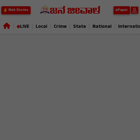
ePaper
Web Stories
|
|
|
|
|
|
LIVE
Local
Crime
State
National
Internati