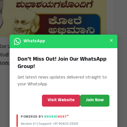
×
WhatsApp
್ಯಾಧ್ಯಕ್ಷ ಡಾ. ಪ್ರಭಾಕರ ಕೋರೆ ಅವರಿಗೆ ಭಾರತ ಸರ್ಕಾರದಿಂದ
ಂಜೆ 5 ಕ್ಕೆ ಪ್ರದಾನ ಮಾಡಲಾಗುತ್ತಿದೆ. ನವದೆಹಲಿಯ ರಾಷ್ಟ್ರಪತಿ
Don't Miss Out! Join Our WhatsApp
ಸಲಿದ್ದಾರೆ.
Group!
Get latest news updates delivered straight to
your WhatsApp.
Visit Website
Join Now
®
POWERED BY
KHUSHI
HOST
Version 6.1 | Support +91 90603 29333