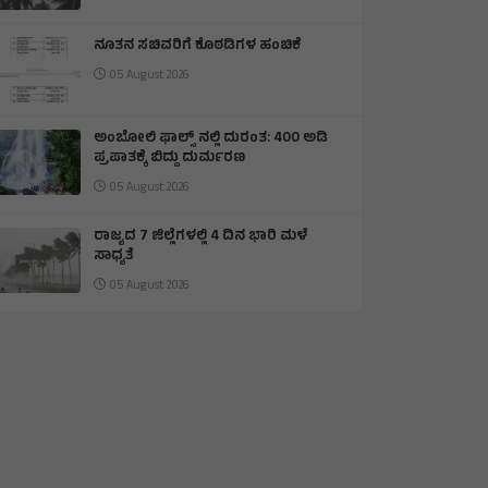
ನೂತನ ಸಚಿವರಿಗೆ ಕೊಠಡಿಗಳ ಹಂಚಿಕೆ
05 August 2026
ಅಂಬೋಲಿ ಫಾಲ್ಸ್ ನಲ್ಲಿ ದುರಂತ: 400 ಅಡಿ
ಪ್ರಪಾತಕ್ಕೆ ಬಿದ್ದು ದುರ್ಮರಣ
05 August 2026
ರಾಜ್ಯದ 7 ಜಿಲ್ಲೆಗಳಲ್ಲಿ 4 ದಿನ ಭಾರಿ ಮಳೆ
ಸಾಧ್ಯತೆ
05 August 2026