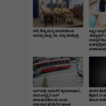
ಗುರಿ, ಶಿಸ್ತು ಮತ್ತು ಸಾಧನೆಯಿಂದ
ಲಕ್ಷ್ಮೀ ಇದ್
ಯಶಸ್ಸು ಸಾಧ್ಯ: ಡಾ. ಸಿದ್ದು ಹುಲ್ಲೊಳ್ಳಿ
ಹೆಬ್ಬಾಳ್ಕರ್
ಅವಶ್ಯಕ ಗೊತ್
ಅಭಿವೃದ್ಧಿಯ
ಮಹಾನಾಯಕ
ಬಸ್‌ನಲ್ಲೇ ಮಹಿಳೆಗೆ ಹೃದಯಾಘಾತ ;
ಭೀಕರ ಕೊಲೆ
ನೇರ ಆಸ್ಪತ್ರೆಗೆ ಬಸ್‌
ಶಿಕ್ಷಕಿಗೆ 2
ಚಲಾಯಿಸಿಕೊಂಡು ಬಂದು
ಕೊಂದ ಆರ
ಸಮಯಪ್ರಜ್ಞೆ ಮೆರೆದ ಚಾಲಕ