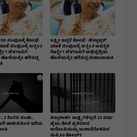
ದರೆ DK ಸಂಪುಟಕ್ಕೆ ಶೋಭೆ:
ಲಕ್ಷ್ಮೀ ಇದ್ದರೆ ಶೋಭೆ: ಹೆಬ್ಬಾಳ್ಕರ್
 ಯಾಕೆ ಸಂಪುಟಕ್ಕೆ ಅತ್ಯಂತ
ಯಾಕೆ ಸಂಪುಟಕ್ಕೆ ಅತ್ಯಂತ ಅವಶ್ಯಕ
ತೇ ? ಬೆಳಗಾವಿಗೆ
ಗೊತ್ತೇ ? ಬೆಳಗಾವಿಗೆ ಅಭಿವೃದ್ಧಿಯ
 ಹೊಳೆಯನ್ನೇ ಹರಿಸಿದ್ದ
ಹೊಳೆಯನ್ನೇ ಹರಿಸಿದ್ದ ಮಹಾನಾಯಕಿ
ಿ
 ; 2 ತಿಂಗಳ ಸಂಚು…
ವಿಶ್ವಾಸಾರ್ಹ ಸಾಕ್ಷ್ಯಗಳಿಲ್ಲದೆ 22 ವರ್ಷ
7 ಬಾರಿ ಚಾಕುವಿನಿಂದ ಇರಿದು
ಜೈಲು; ಕೊಲೆ ಪ್ರಕರಣದ
ೋಪಿ
ಆರೋಪಿಯನ್ನು ಖುಲಾಸೆಗೊಳಿಸಿದ
ಸುಪ್ರೀಂ ಕೋರ್ಟ್