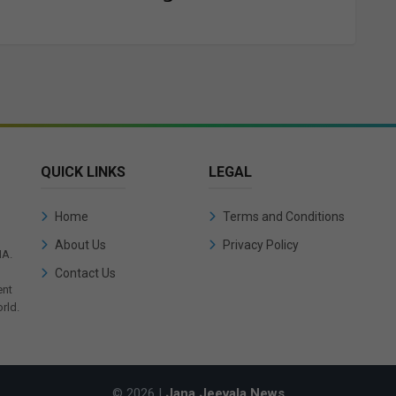
QUICK LINKS
LEGAL
Home
Terms and Conditions
About Us
Privacy Policy
IA.
Contact Us
ent
rld.
© 2026 |
Jana Jeevala News