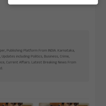
aper, Publishing Platform From INDIA. Karnataka,
, Updates including Politics, Business, Crime,
nce, Current Affairs. Latest Breaking News From
d.