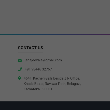
CONTACT US
janajeevala@gmail.com
+91 98446 32767
4641, Kacheri Galli, beside Z P Office,
Khade Bazar, Raviwar Peth, Belagavi,
Karnataka 590001