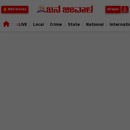
ePaper
Web Stories
|
|
|
|
|
|
LIVE
Local
Crime
State
National
Internati