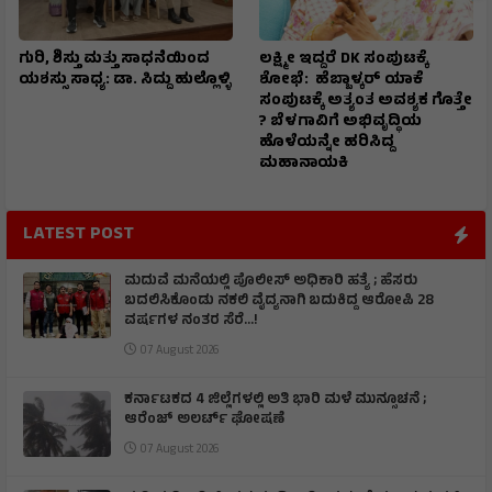
ಗುರಿ, ಶಿಸ್ತು ಮತ್ತು ಸಾಧನೆಯಿಂದ
ಲಕ್ಷ್ಮೀ ಇದ್ದರೆ DK ಸಂಪುಟಕ್ಕೆ
ಯಶಸ್ಸು ಸಾಧ್ಯ: ಡಾ. ಸಿದ್ದು ಹುಲ್ಲೊಳ್ಳಿ
ಶೋಭೆ: ಹೆಬ್ಬಾಳ್ಕರ್ ಯಾಕೆ
ಸಂಪುಟಕ್ಕೆ ಅತ್ಯಂತ ಅವಶ್ಯಕ ಗೊತ್ತೇ
? ಬೆಳಗಾವಿಗೆ ಅಭಿವೃದ್ಧಿಯ
ಹೊಳೆಯನ್ನೇ ಹರಿಸಿದ್ದ
ಮಹಾನಾಯಕಿ
LATEST POST
ಮದುವೆ ಮನೆಯಲ್ಲಿ ಪೊಲೀಸ್ ಅಧಿಕಾರಿ ಹತ್ಯೆ ; ಹೆಸರು
ಬದಲಿಸಿಕೊಂಡು ನಕಲಿ ವೈದ್ಯನಾಗಿ ಬದುಕಿದ್ದ ಆರೋಪಿ 28
ವರ್ಷಗಳ ನಂತರ ಸೆರೆ…!
07 August 2026
ಕರ್ನಾಟಕದ 4 ಜಿಲ್ಲೆಗಳಲ್ಲಿ ಅತಿ ಭಾರಿ ಮಳೆ ಮುನ್ಸೂಚನೆ ;
ಆರೆಂಜ್‌ ಅಲರ್ಟ್‌ ಘೋಷಣೆ
07 August 2026