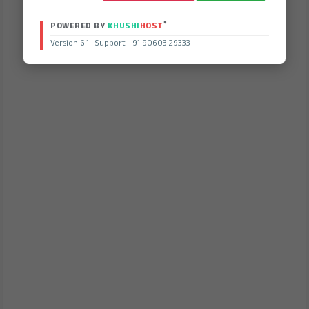
®
POWERED BY
KHUSHI
HOST
Version 6.1 | Support +91 90603 29333