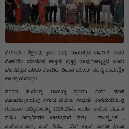
ಬೆಳಗಾವಿ : ಶಿಕ್ಷಣವು ಜ್ಞಾನ ಮತ್ತು ನಾಯಕತ್ವದ ಭೂಮಿಕೆ. ಅದರ
ಮೇಲೆಯೇ ಮಾನವನ ಉತ್ತಮ ವ್ಯಕ್ತಿತ್ವ ರೂಪುಗೊಳ್ಳುತ್ತದೆ ಎಂದು
ಚಲನಚಿತ್ರದ ಹಿರಿಯ ಕಲಾವಿದೆ, ವಿಧಾನ ಪರಿಷತ್ ಸದಸ್ಯೆ ಉಮಾಶ್ರೀ
ಅಭಿಪ್ರಾಯಪಟ್ಟರು.
ನಗರದ ಸಂಗೊಳ್ಳಿ ರಾಯಣ್ಣ ಪ್ರಥಮ ದರ್ಜೆ ಘಟಕ
ಮಹಾವಿದ್ಯಾಲಯವು ನಗರದ ಕುಮಾರ ಗಂಧರ್ವ ರಂಗಮಂದಿರದಲ್ಲಿ
ಗುರುವಾರ ಹಮ್ಮಿಕೊಂಡಿದ್ದ 2025-26ನೇ ಸಾಲಿನ ಅಂತಿಮ ವರ್ಷದ
ಪದವಿ ವಿದ್ಯಾರ್ಥಿಗಳ ಬೀಳ್ಕೊಡುಗೆ ಮತ್ತು ಸಾಂಸ್ಕೃತಿಕ ,
ಎನ್.ಎಸ್.ಎಸ್., ಎನ್. ಸಿ.ಸಿ., ರೆಡ್ ಕ್ರಾಸ್ ಹಾಗೂ ಕ್ರೀಡಾ