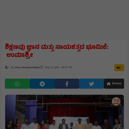
ಶಿಕ್ಷಣವು ಜ್ಞಾನ ಮತ್ತು ನಾಯಕತ್ವದ ಭೂಮಿಕೆ:
ಉಮಾಶ್ರೀ
By
Jana Jeevala News
May 14, 2026 - 04:57 PM
Home