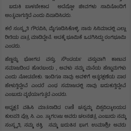
ಬದುಕಿ ಬಾಳಬೇಕಾದ ಅದೆಷ್ಟೋ ಜೀವಗಳು ಸಾವಿನೊಂದಿಗೆ
ಅಂತ್ಯವಾಗುತ್ತಿದೆ ಎಂದು ವಿಷಾದಿಸಿದರು.
ಕಲೆ ಸಂಸ್ಕೃತಿ ಗೌರವಿಸಿ, ಮೈಗೂಡಿಸಿಕೊಳ್ಳಿ. ನಾನು ಸಿನಿಮಾದಲ್ಲಿ ಎಲ್ಲಾ
ರೀತಿಯ ಪಾತ್ರ ಮಾಡಿದ್ದೇನೆ. ಅದಕ್ಕೆ ಭೂಮಿಕೆ ಒದಗಿಸಿದ್ದು ರಂಗಭೂಮಿ
ಎಂದರು.
ಹೆಣ್ಣನ್ನು ಭೋಗದ ವಸ್ತು, ಸೌಂದರ್ಯ ವಸ್ತುವಾಗಿ ಕಾಣುವ
ಸಮಾಜದಿಂದ ಹೊರಬಂದು , ಅವಳು ನಮ್ಮ ಮನೆಯ ಹೆಣ್ಣುಮಗಳು
ಎಂದು ನೋಡಬೇಕು. ಇಂದಿಗೂ ನಾವು ಅವಳಿಗೆ ಆತ್ಮರಕ್ಷಣೆಯ ಪಾಠ
ಹೇಳುತ್ತಿದ್ದೇವೆ ಎಂದರೆ ಎಂಥ ಸಮಾಜದಲ್ಲಿ ನಾವು ಬದುಕುತ್ತಿದ್ದೇವೆ
ಎಂಬುದು ವ್ಯಥೆಯಾಗುತ್ತದೆ ಎಂದರು.
ಅಧ್ಯಕ್ಷತೆ ವಹಿಸಿ ಮಾತನಾಡಿದ ರಾಣಿ ಚನ್ನಮ್ಮ ವಿಶ್ವವಿದ್ಯಾಲಯದ
ಕುಲಪತಿ ಪ್ರೊ ಸಿ. ಎಂ. ತ್ಯಾಗರಾಜ ಅವರು ಚಲನಚಿತ್ರ ಎಂಬುದು ನಮ್ಮ
ಸಂಸ್ಕೃತಿ, ನಮ್ಮ ಶಕ್ತಿ, ನಮ್ಮ ಬದುಕಿನ ಭಾಗ. ಉಮಾಶ್ರೀ ಅವರು