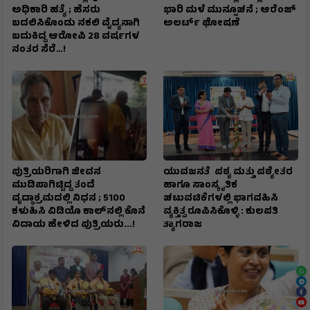
ಅಧಿಕಾರಿ ಹತ್ಯೆ ; ಹೆಸರು
ಭಾರಿ ಮಳೆ ಮುನ್ಸೂಚನೆ ; ಆರೆಂಜ್‌
ಬದಲಿಸಿಕೊಂಡು ನಕಲಿ ವೈದ್ಯನಾಗಿ
ಅಲರ್ಟ್‌ ಘೋಷಣೆ
ಬದುಕಿದ್ದ ಆರೋಪಿ 28 ವರ್ಷಗಳ
ನಂತರ ಸೆರೆ…!
ಪುತ್ರಿಯರಿಗಾಗಿ ಜೀವನ
ಯುವಜನತೆ ಪಠ್ಯ ಮತ್ತು ಪಠ್ಯೇತರ
ಮುಡಿಪಾಗಿಟ್ಟಿದ್ದ ತಂದೆ
ಹಾಗೂ ಸಾಂಸ್ಕೃತಿಕ
ವೃದ್ಧಾಶ್ರಮದಲ್ಲಿ ನಿಧನ ; ₹5100
ಚಟುವಟಿಕೆಗಳಲ್ಲಿ ಭಾಗವಹಿಸಿ
ಕಳುಹಿಸಿ ವಿಡಿಯೊ ಕಾಲ್‌ನಲ್ಲಿ ಕೊನೆ
ವ್ಯಕ್ತಿತ್ವ ರೂಪಿಸಿಕೊಳ್ಳಿ : ಕುಲಪತಿ
ವಿದಾಯ ಹೇಳಿದ ಪುತ್ರಿಯರು...!
ತ್ಯಾಗರಾಜ