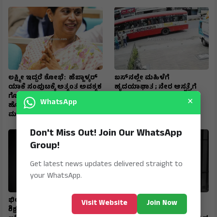
ಲಕ್ಷ್ಮೀ ಇದ್ದರೆ ಶೋಭೆ: ಹೆಬ್ಬಾಳ್ಕರ್
ಬಸ್‌ನಲ್ಲೇ ಮಹಿಳೆಗೆ
ಯಾಕೆ ಸಂಪುಟಕ್ಕೆ ಅತ್ಯಂತ ಅವಶ್ಯಕ
ಹೃದಯಾಘಾತ ; ನೇರ ಆಸ್ಪತ್ರೆಗೆ
ಗೊತ್ತೇ ? ಬೆಳಗಾವಿಗೆ ಅಭಿವೃದ್ಧಿಯ
ಬಸ್‌ ಚಲಾಯಿಸಿಕೊಂಡು ಬಂದು
×
WhatsApp
ಹೊಳೆಯನ್ನೇ ಹರಿಸಿದ್ದ
ಸಮಯಪ್ರಜ್ಞೆ ಮೆರೆದ ಚಾಲಕ
ಮಹಾನಾಯಕಿ
Don't Miss Out! Join Our WhatsApp
Group!
Get latest news updates delivered straight to
your WhatsApp.
ಭೀಕರ ಕೊಲೆ ; 2 ತಿಂಗಳ ಸಂಚು…
ವಿಶ್ವಾಸಾರ್ಹ ಸಾಕ್ಷ್ಯಗಳಿಲ್ಲದೆ 22
Visit Website
Join Now
ಶಿಕ್ಷಕಿಗೆ 27 ಬಾರಿ ಚಾಕುವಿನಿಂದ
ವರ್ಷ ಜೈಲು; ಕೊಲೆ ಪ್ರಕರಣದ