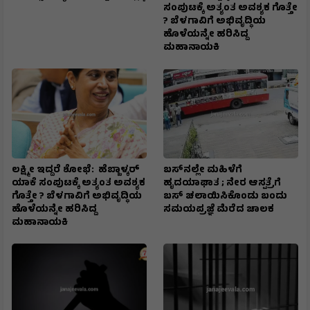
ಸಂಪುಟಕ್ಕೆ ಅತ್ಯಂತ ಅವಶ್ಯಕ ಗೊತ್ತೇ
? ಬೆಳಗಾವಿಗೆ ಅಭಿವೃದ್ಧಿಯ
ಹೊಳೆಯನ್ನೇ ಹರಿಸಿದ್ದ
ಮಹಾನಾಯಕಿ
ಲಕ್ಷ್ಮೀ ಇದ್ದರೆ ಶೋಭೆ: ಹೆಬ್ಬಾಳ್ಕರ್
ಬಸ್‌ನಲ್ಲೇ ಮಹಿಳೆಗೆ
ಯಾಕೆ ಸಂಪುಟಕ್ಕೆ ಅತ್ಯಂತ ಅವಶ್ಯಕ
ಹೃದಯಾಘಾತ ; ನೇರ ಆಸ್ಪತ್ರೆಗೆ
ಗೊತ್ತೇ ? ಬೆಳಗಾವಿಗೆ ಅಭಿವೃದ್ಧಿಯ
ಬಸ್‌ ಚಲಾಯಿಸಿಕೊಂಡು ಬಂದು
ಹೊಳೆಯನ್ನೇ ಹರಿಸಿದ್ದ
ಸಮಯಪ್ರಜ್ಞೆ ಮೆರೆದ ಚಾಲಕ
ಮಹಾನಾಯಕಿ