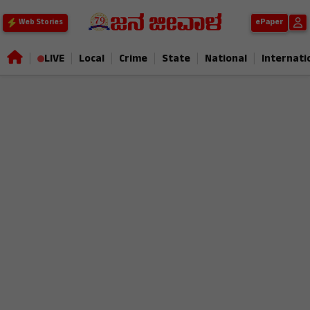
ePaper
Web Stories
|
|
|
|
|
|
LIVE
Local
Crime
State
National
Internati