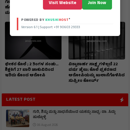
ಗೊತ್ತೇ ? ಬೆಳಗಾವಿಗೆ ಅಭಿವೃದ್ಧಿಯ
ಬಸ್‌ ಚಲಾಯಿಸಿಕೊಂಡು ಬಂದು
Visit Website
Join Now
ಹೊಳೆಯನ್ನೇ ಹರಿಸಿದ್ದ
ಸಮಯಪ್ರಜ್ಞೆ ಮೆರೆದ ಚಾಲಕ
ಮಹಾನಾಯಕಿ
®
POWERED BY
KHUSHI
HOST
Version 6.1 | Support +91 90603 29333
ಭೀಕರ ಕೊಲೆ ; 2 ತಿಂಗಳ ಸಂಚು…
ವಿಶ್ವಾಸಾರ್ಹ ಸಾಕ್ಷ್ಯಗಳಿಲ್ಲದೆ 22
ಶಿಕ್ಷಕಿಗೆ 27 ಬಾರಿ ಚಾಕುವಿನಿಂದ
ವರ್ಷ ಜೈಲು; ಕೊಲೆ ಪ್ರಕರಣದ
ಇರಿದು ಕೊಂದ ಆರೋಪಿ
ಆರೋಪಿಯನ್ನು ಖುಲಾಸೆಗೊಳಿಸಿದ
ಸುಪ್ರೀಂ ಕೋರ್ಟ್
LATEST POST
ಗುರಿ, ಶಿಸ್ತು ಮತ್ತು ಸಾಧನೆಯಿಂದ ಯಶಸ್ಸು ಸಾಧ್ಯ: ಡಾ. ಸಿದ್ದು
ಹುಲ್ಲೊಳ್ಳಿ
06 August 2026