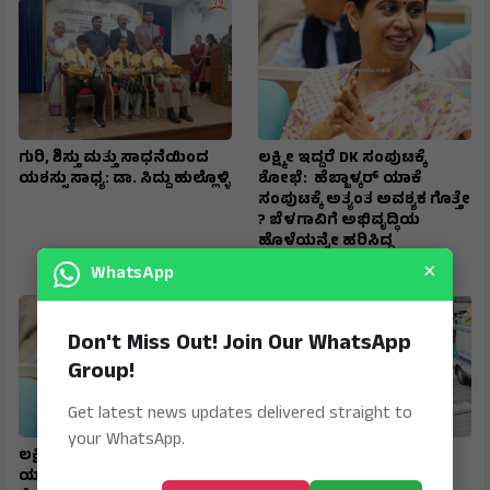
ಗುರಿ, ಶಿಸ್ತು ಮತ್ತು ಸಾಧನೆಯಿಂದ
ಲಕ್ಷ್ಮೀ ಇದ್ದರೆ DK ಸಂಪುಟಕ್ಕೆ
ಯಶಸ್ಸು ಸಾಧ್ಯ: ಡಾ. ಸಿದ್ದು ಹುಲ್ಲೊಳ್ಳಿ
ಶೋಭೆ: ಹೆಬ್ಬಾಳ್ಕರ್ ಯಾಕೆ
ಸಂಪುಟಕ್ಕೆ ಅತ್ಯಂತ ಅವಶ್ಯಕ ಗೊತ್ತೇ
? ಬೆಳಗಾವಿಗೆ ಅಭಿವೃದ್ಧಿಯ
ಹೊಳೆಯನ್ನೇ ಹರಿಸಿದ್ದ
ಮಹಾನಾಯಕಿ
×
WhatsApp
Don't Miss Out! Join Our WhatsApp
Group!
Get latest news updates delivered straight to
your WhatsApp.
ಲಕ್ಷ್ಮೀ ಇದ್ದರೆ ಶೋಭೆ: ಹೆಬ್ಬಾಳ್ಕರ್
ಬಸ್‌ನಲ್ಲೇ ಮಹಿಳೆಗೆ
ಯಾಕೆ ಸಂಪುಟಕ್ಕೆ ಅತ್ಯಂತ ಅವಶ್ಯಕ
ಹೃದಯಾಘಾತ ; ನೇರ ಆಸ್ಪತ್ರೆಗೆ