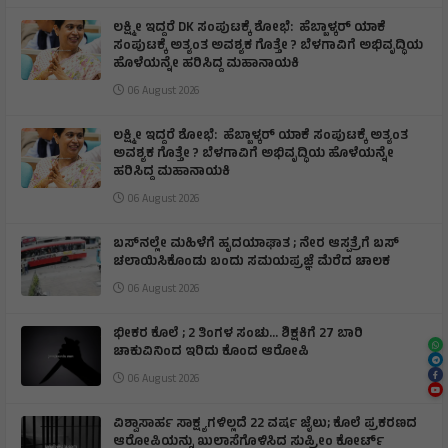
ಲಕ್ಷ್ಮೀ ಇದ್ದರೆ DK ಸಂಪುಟಕ್ಕೆ ಶೋಭೆ: ಹೆಬ್ಬಾಳ್ಕರ್ ಯಾಕೆ
ಸಂಪುಟಕ್ಕೆ ಅತ್ಯಂತ ಅವಶ್ಯಕ ಗೊತ್ತೇ ? ಬೆಳಗಾವಿಗೆ ಅಭಿವೃದ್ಧಿಯ
ಹೊಳೆಯನ್ನೇ ಹರಿಸಿದ್ದ ಮಹಾನಾಯಕಿ
06 August 2026
ಲಕ್ಷ್ಮೀ ಇದ್ದರೆ ಶೋಭೆ: ಹೆಬ್ಬಾಳ್ಕರ್ ಯಾಕೆ ಸಂಪುಟಕ್ಕೆ ಅತ್ಯಂತ
ಅವಶ್ಯಕ ಗೊತ್ತೇ ? ಬೆಳಗಾವಿಗೆ ಅಭಿವೃದ್ಧಿಯ ಹೊಳೆಯನ್ನೇ
ಹರಿಸಿದ್ದ ಮಹಾನಾಯಕಿ
06 August 2026
ಬಸ್‌ನಲ್ಲೇ ಮಹಿಳೆಗೆ ಹೃದಯಾಘಾತ ; ನೇರ ಆಸ್ಪತ್ರೆಗೆ ಬಸ್‌
ಚಲಾಯಿಸಿಕೊಂಡು ಬಂದು ಸಮಯಪ್ರಜ್ಞೆ ಮೆರೆದ ಚಾಲಕ
06 August 2026
ಭೀಕರ ಕೊಲೆ ; 2 ತಿಂಗಳ ಸಂಚು… ಶಿಕ್ಷಕಿಗೆ 27 ಬಾರಿ
ಚಾಕುವಿನಿಂದ ಇರಿದು ಕೊಂದ ಆರೋಪಿ
06 August 2026
ವಿಶ್ವಾಸಾರ್ಹ ಸಾಕ್ಷ್ಯಗಳಿಲ್ಲದೆ 22 ವರ್ಷ ಜೈಲು; ಕೊಲೆ ಪ್ರಕರಣದ
ಆರೋಪಿಯನ್ನು ಖುಲಾಸೆಗೊಳಿಸಿದ ಸುಪ್ರೀಂ ಕೋರ್ಟ್