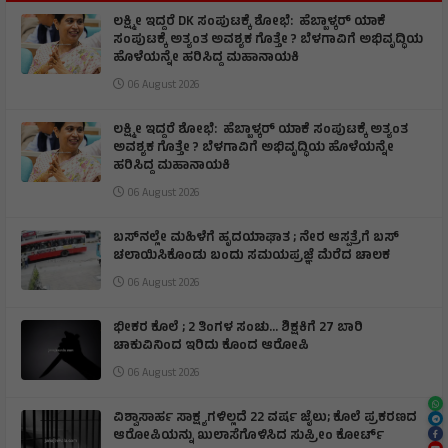
ಲಕ್ಷ್ಮೀ ಇದ್ದರೆ DK ಸಂಪುಟಕ್ಕೆ ಶೋಭೆ: ಹೆಬ್ಬಾಳ್ಕರ್ ಯಾಕೆ
ಸಂಪುಟಕ್ಕೆ ಅತ್ಯಂತ ಅವಶ್ಯಕ ಗೊತ್ತೇ ? ಬೆಳಗಾವಿಗೆ ಅಭಿವೃದ್ಧಿಯ
ಹೊಳೆಯನ್ನೇ ಹರಿಸಿದ್ದ ಮಹಾನಾಯಕಿ
06 August 2026
ಲಕ್ಷ್ಮೀ ಇದ್ದರೆ ಶೋಭೆ: ಹೆಬ್ಬಾಳ್ಕರ್ ಯಾಕೆ ಸಂಪುಟಕ್ಕೆ ಅತ್ಯಂತ
ಅವಶ್ಯಕ ಗೊತ್ತೇ ? ಬೆಳಗಾವಿಗೆ ಅಭಿವೃದ್ಧಿಯ ಹೊಳೆಯನ್ನೇ
ಹರಿಸಿದ್ದ ಮಹಾನಾಯಕಿ
06 August 2026
ಬಸ್‌ನಲ್ಲೇ ಮಹಿಳೆಗೆ ಹೃದಯಾಘಾತ ; ನೇರ ಆಸ್ಪತ್ರೆಗೆ ಬಸ್‌
ಚಲಾಯಿಸಿಕೊಂಡು ಬಂದು ಸಮಯಪ್ರಜ್ಞೆ ಮೆರೆದ ಚಾಲಕ
06 August 2026
ಭೀಕರ ಕೊಲೆ ; 2 ತಿಂಗಳ ಸಂಚು… ಶಿಕ್ಷಕಿಗೆ 27 ಬಾರಿ
ಚಾಕುವಿನಿಂದ ಇರಿದು ಕೊಂದ ಆರೋಪಿ
06 August 2026
ವಿಶ್ವಾಸಾರ್ಹ ಸಾಕ್ಷ್ಯಗಳಿಲ್ಲದೆ 22 ವರ್ಷ ಜೈಲು; ಕೊಲೆ ಪ್ರಕರಣದ
ಆರೋಪಿಯನ್ನು ಖುಲಾಸೆಗೊಳಿಸಿದ ಸುಪ್ರೀಂ ಕೋರ್ಟ್