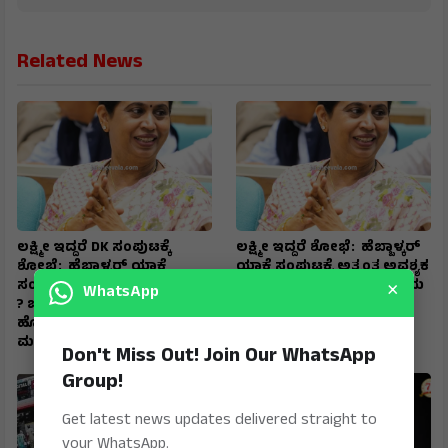
Related News
ಲಕ್ಷ್ಮೀ ಇದ್ದರೆ DK ಸಂಪುಟಕ್ಕೆ
ಲಕ್ಷ್ಮೀ ಇದ್ದರೆ ಶೋಭೆ: ಹೆಬ್ಬಾಳ್ಕರ್
ಶೋಭೆ: ಹೆಬ್ಬಾಳ್ಕರ್ ಯಾಕೆ
ಯಾಕೆ ಸಂಪುಟಕ್ಕೆ ಅತ್ಯಂತ ಅವಶ್ಯಕ
×
ಸಂಪುಟಕ್ಕೆ ಅತ್ಯಂತ ಅವಶ್ಯಕ ಗೊತ್ತೇ
ಗೊತ್ತೇ ? ಬೆಳಗಾವಿಗೆ ಅಭಿವೃದ್ಧಿಯ
WhatsApp
? ಬೆಳಗಾವಿಗೆ ಅಭಿವೃದ್ಧಿಯ
ಹೊಳೆಯನ್ನೇ ಹರಿಸಿದ್ದ
ಹೊಳೆಯನ್ನೇ ಹರಿಸಿದ್ದ
ಮಹಾನಾಯಕಿ
ಮಹಾನಾಯಕಿ
Don't Miss Out! Join Our WhatsApp
Group!
Get latest news updates delivered straight to
your WhatsApp.