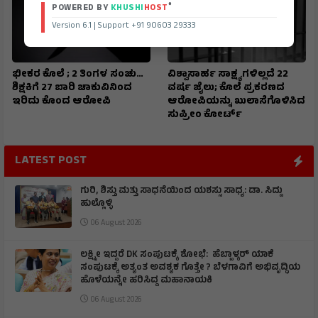
®
POWERED BY
KHUSHI
HOST
Version 6.1 | Support +91 90603 29333
ಭೀಕರ ಕೊಲೆ ; 2 ತಿಂಗಳ ಸಂಚು…
ವಿಶ್ವಾಸಾರ್ಹ ಸಾಕ್ಷ್ಯಗಳಿಲ್ಲದೆ 22
ಶಿಕ್ಷಕಿಗೆ 27 ಬಾರಿ ಚಾಕುವಿನಿಂದ
ವರ್ಷ ಜೈಲು; ಕೊಲೆ ಪ್ರಕರಣದ
ಇರಿದು ಕೊಂದ ಆರೋಪಿ
ಆರೋಪಿಯನ್ನು ಖುಲಾಸೆಗೊಳಿಸಿದ
ಸುಪ್ರೀಂ ಕೋರ್ಟ್
LATEST POST
ಗುರಿ, ಶಿಸ್ತು ಮತ್ತು ಸಾಧನೆಯಿಂದ ಯಶಸ್ಸು ಸಾಧ್ಯ: ಡಾ. ಸಿದ್ದು
ಹುಲ್ಲೊಳ್ಳಿ
06 August 2026
ಲಕ್ಷ್ಮೀ ಇದ್ದರೆ DK ಸಂಪುಟಕ್ಕೆ ಶೋಭೆ: ಹೆಬ್ಬಾಳ್ಕರ್ ಯಾಕೆ
ಸಂಪುಟಕ್ಕೆ ಅತ್ಯಂತ ಅವಶ್ಯಕ ಗೊತ್ತೇ ? ಬೆಳಗಾವಿಗೆ ಅಭಿವೃದ್ಧಿಯ
ಹೊಳೆಯನ್ನೇ ಹರಿಸಿದ್ದ ಮಹಾನಾಯಕಿ
06 August 2026