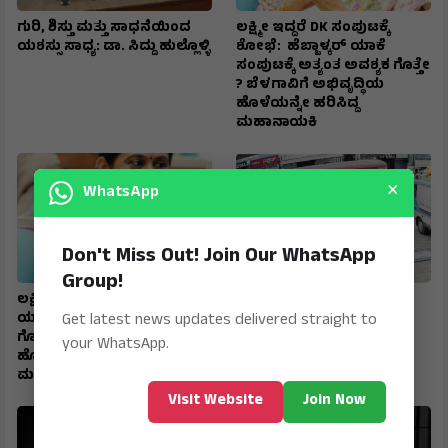
ಗುರಿ, ಶಿಸ್ತು ಮತ್ತು ಸಾಧನೆಯಿಂದ
ಲಕ್ಷ್ಮೀ ಇದ್ದರೆ DK ಸಂಪುಟಕ್ಕೆ
ಯಶಸ್ಸು ಸಾಧ್ಯ: ಡಾ. ಸಿದ್ದು ಹುಲ್ಲೊಳ್ಳಿ
ಶೋಭೆ: ಹೆಬ್ಬಾಳ್ಕರ್ ಯಾಕೆ
ಸಂಪುಟಕ್ಕೆ ಅತ್ಯಂತ ಅವಶ್ಯಕ ಗೊತ್ತೇ
? ಬೆಳಗಾವಿಗೆ ಅಭಿವೃದ್ಧಿಯ
ಹೊಳೆಯನ್ನೇ ಹರಿಸಿದ್ದ
ಮಹಾನಾಯಕಿ
×
WhatsApp
Don't Miss Out! Join Our WhatsApp
Group!
ಲಕ್ಷ್ಮೀ ಇದ್ದರೆ ಶೋಭೆ: ಹೆಬ್ಬಾಳ್ಕರ್
ಬಸ್‌ನಲ್ಲೇ ಮಹಿಳೆಗೆ
Get latest news updates delivered straight to
ಯಾಕೆ ಸಂಪುಟಕ್ಕೆ ಅತ್ಯಂತ ಅವಶ್ಯಕ
ಹೃದಯಾಘಾತ ; ನೇರ ಆಸ್ಪತ್ರೆಗೆ
ಗೊತ್ತೇ ? ಬೆಳಗಾವಿಗೆ ಅಭಿವೃದ್ಧಿಯ
ಬಸ್‌ ಚಲಾಯಿಸಿಕೊಂಡು ಬಂದು
your WhatsApp.
ಹೊಳೆಯನ್ನೇ ಹರಿಸಿದ್ದ
ಸಮಯಪ್ರಜ್ಞೆ ಮೆರೆದ ಚಾಲಕ
ಮಹಾನಾಯಕಿ
Visit Website
Join Now