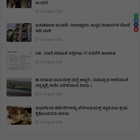
ಬಂಧನ
08 August 2026
ಬಹುಕೋಟಿ ವಂಚನೆ : ನೀಲಣ್ಣವರ, ಆಪ್ತರ ನಿವಾಸಗಳ ಮೇಲೆ
ಇಡಿ ದಾಳಿ
07 August 2026
SIR : ಗಣತಿ ನಮೂನೆ ಸಲ್ಲಿಸಲು 17 ರವರೆಗೆ ಅವಕಾಶ
07 August 2026
ಈ ನಿಗೂಢ ಬಾವಿಯಲ್ಲಿ ಮತ್ತೆ ಅಚ್ಚರಿ ; ಸಮುದ್ರದ ಅಲೆಯಂತೆ
ತನ್ನಷ್ಟಕ್ಕೆ ತಾನೇ ಏರಿಳಿಯುವ ನೀರು..!
07 August 2026
ವಿಭಾಗೀಯ ಕಚೇರಿಗಳನ್ನು ಬೆಳಗಾವಿಯಲ್ಲಿ ಸ್ಥಾಪಿಸಲು ಕ್ರಮ
ಕೈಕೊಂಡವರು ಅರಸು
07 August 2026