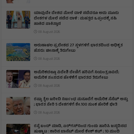
ಯಾವುದೇ ದೇಶದ ಮೇಲೆ ದಾಳಿ ನಡೆದರೂ ಅದು ಮೂರು
ದೇಶಗಳ ಮೇಲೆ ನಡೆದ ದಾಳಿ : ಮಹತ್ವದ ಒಪ್ಪಂದಕ್ಕೆ ಸಹಿ
ಹಾಕಿದ ಪಾಕಿಸ್ತಾನ
08 August 2026
ಅರುಣಾಚಲ ಪ್ರದೇಶದ 27 ಸ್ಥಳಗಳಿಗೆ ಭಾರತದಿಂದ ಅಧಿಕೃತ
ಹೆಸರು: ಚೀನಾಕ್ಕೆ ತಿರುಗೇಟು
08 August 2026
ಅಮೆರಿಕದಲ್ಲೂ ವಿದೇಶಿ ದೇಣಿಗೆ ಹರಿವಿಗೆ ನಿಯಂತ್ರಣವಿದೆ;
ಅಮೆರಿಕ ಸಂಸದನ ಹೇಳಿಕೆಗೆ ಭಾರತದ ತಿರುಗೇಟು
08 August 2026
ರಷ್ಯಾ ತೈಲ ಖರೀದಿ ನಿರ್ಬಂಧ ಮಸೂದೆಗೆ ಅಮೆರಿಕ ಸೆನೆಟ್ ಅಸ್ತು
; ಭಾರತ ಸೇರಿ 5 ದೇಶಗಳಿಗೆ ಶೇ.100 ಸುಂಕ ಹೇರಿಕೆ ಭೀತಿ
08 August 2026
ರಸ್ತೆ ಬಂದ್ ಮಾಡಿ, ಏರ್‌ಗನ್‌ನಿಂದ ಗುಂಡು ಹಾರಿಸಿ ಜನ್ಮದಿನದ
ಹುಚ್ಚಾಟ : ಕಾರಿನ ಬಾನೆಟ್ ಮೇಲೆ ಕೇಕ್ ಕಟ್‌ ; 10 ಮಂದಿ