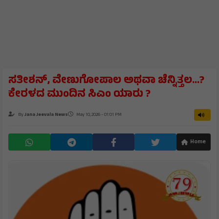
ಸತೀಶನ್, ವೇಣುಗೋಪಾಲ ಅಥವಾ ಚೆನ್ನಿತ್ತಲ…?
ಕೇರಳದ ಮುಂದಿನ ಸಿಎಂ ಯಾರು ?
By
Jana Jeevala News
May 10, 2026 - 01:01 PM
Home