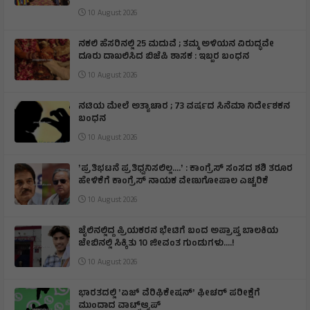
10 August 2026
ನಕಲಿ ಹೆಸರಿನಲ್ಲಿ 25 ಮದುವೆ ; ತಮ್ಮ ಅಳಿಯನ ವಿರುದ್ಧವೇ
ದೂರು ದಾಖಲಿಸಿದ ಬಿಜೆಪಿ ಶಾಸಕ : ಇಬ್ಬರ ಬಂಧನ
10 August 2026
ನಟಿಯ ಮೇಲೆ ಅತ್ಯಾಚಾರ ; 73 ವರ್ಷದ ಸಿನೆಮಾ ನಿರ್ದೇಶಕನ
ಬಂಧನ
10 August 2026
ʼಪ್ರತಿಭಟನೆ ಪ್ರತಿಧ್ವನಿಸಲಿಲ್ಲ….ʼ : ಕಾಂಗ್ರೆಸ್‌ ಸಂಸದ ಶಶಿ ತರೂರ
ಹೇಳಿಕೆಗೆ ಕಾಂಗ್ರೆಸ್‌ ನಾಯಕ ವೇಣುಗೋಪಾಲ ಎಚ್ಚರಿಕೆ
10 August 2026
ಜೈಲಿನಲ್ಲಿದ್ದ ಪ್ರಿಯಕರನ ಭೇಟಿಗೆ ಬಂದ ಅಪ್ರಾಪ್ತ ಬಾಲಕಿಯ
ಜೇಬಿನಲ್ಲಿ ಸಿಕ್ಕಿತು 10 ಜೀವಂತ ಗುಂಡುಗಳು….!
10 August 2026
ಭಾರತದಲ್ಲಿ ʼಏಜ್ ವೆರಿಫಿಕೇಷನ್ʼ ಫೀಚರ್‌ ಪರೀಕ್ಷೆಗೆ
ಮುಂದಾದ ವಾಟ್ಸ್ಆ್ಯಪ್‌