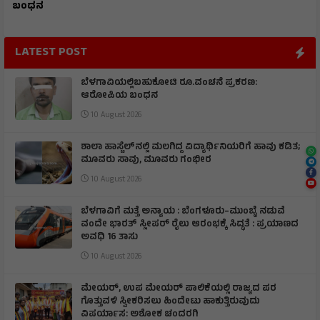
ಬಂಧನ
LATEST POST
ಬೆಳಗಾವಿಯಲ್ಲಿಬಹುಕೋಟಿ ರೂ.ವಂಚನೆ ಪ್ರಕರಣ:
ಆರೋಪಿಯ ಬಂಧನ
10 August 2026
ಶಾಲಾ ಹಾಸ್ಟೆಲ್‌ನಲ್ಲಿ ಮಲಗಿದ್ದ ವಿದ್ಯಾರ್ಥಿನಿಯರಿಗೆ ಹಾವು ಕಡಿತ;
ಮೂವರು ಸಾವು, ಮೂವರು ಗಂಭೀರ
10 August 2026
ಬೆಳಗಾವಿಗೆ ಮತ್ತೆ ಅನ್ಯಾಯ : ಬೆಂಗಳೂರು–ಮುಂಬೈ ನಡುವೆ
ವಂದೇ ಭಾರತ್ ಸ್ಲೀಪರ್ ರೈಲು ಆರಂಭಕ್ಕೆ ಸಿದ್ಧತೆ : ಪ್ರಯಾಣದ
ಅವಧಿ 16 ತಾಸು
10 August 2026
ಮೇಯರ್, ಉಪ ಮೇಯರ್ ಪಾಲಿಕೆಯಲ್ಲಿ ರಾಜ್ಯದ ಪರ
ಗೊತ್ತುವಳಿ ಸ್ವೀಕರಿಸಲು ಹಿಂದೇಟು ಹಾಕುತ್ತಿರುವುದು
ವಿಪರ್ಯಾಸ: ಅಶೋಕ ಚಂದರಗಿ