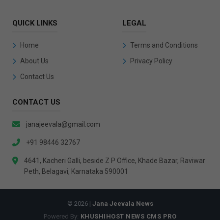
QUICK LINKS
LEGAL
Home
Terms and Conditions
About Us
Privacy Policy
Contact Us
CONTACT US
janajeevala@gmail.com
+91 98446 32767
4641, Kacheri Galli, beside Z P Office, Khade Bazar, Raviwar
Peth, Belagavi, Karnataka 590001
© 2026 |
Jana Jeevala News
Powered By:
KHUSHIHOST NEWS CMS PRO