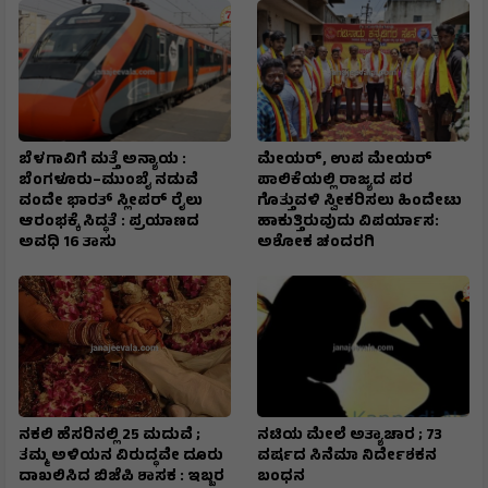
ಬೆಳಗಾವಿಗೆ ಮತ್ತೆ ಅನ್ಯಾಯ :
ಮೇಯರ್, ಉಪ ಮೇಯರ್
ಬೆಂಗಳೂರು–ಮುಂಬೈ ನಡುವೆ
ಪಾಲಿಕೆಯಲ್ಲಿ ರಾಜ್ಯದ ಪರ
ವಂದೇ ಭಾರತ್ ಸ್ಲೀಪರ್ ರೈಲು
ಗೊತ್ತುವಳಿ ಸ್ವೀಕರಿಸಲು ಹಿಂದೇಟು
ಆರಂಭಕ್ಕೆ ಸಿದ್ಧತೆ : ಪ್ರಯಾಣದ
ಹಾಕುತ್ತಿರುವುದು ವಿಪರ್ಯಾಸ:
ಅವಧಿ 16 ತಾಸು
ಅಶೋಕ ಚಂದರಗಿ
ನಕಲಿ ಹೆಸರಿನಲ್ಲಿ 25 ಮದುವೆ ;
ನಟಿಯ ಮೇಲೆ ಅತ್ಯಾಚಾರ ; 73
ತಮ್ಮ ಅಳಿಯನ ವಿರುದ್ಧವೇ ದೂರು
ವರ್ಷದ ಸಿನೆಮಾ ನಿರ್ದೇಶಕನ
ದಾಖಲಿಸಿದ ಬಿಜೆಪಿ ಶಾಸಕ : ಇಬ್ಬರ
ಬಂಧನ