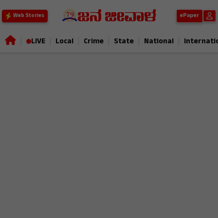
ePaper
Web Stories
|
|
|
|
|
|
LIVE
Local
Crime
State
National
Internati