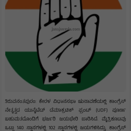
ತಿರುವನಂತಪುರಂ: ಕೇರಳ ವಿಧಾನಸಭಾ ಚುನಾವಣೆಯಲ್ಲಿ ಕಾಂಗ್ರೆಸ್
ನೇತೃತ್ವದ ಯುನೈಟೆಡ್ ಡೆಮಾಕ್ರಟಿಕ್ ಫ್ರಂಟ್ (UDF) ಪೂರ್ಣ
ಬಹುಮತದೊಂದಿಗೆ ಭರ್ಜರಿ ಜಯಭೇರಿ ಬಾರಿಸಿದೆ. ಮೈತ್ರಿಕೂಟವು
ಒಟ್ಟು 140 ಸ್ಥಾನಗಳಲ್ಲಿ 102 ಸ್ಥಾನಗಳಲ್ಲಿ ಜಯಗಳಿಸಿದ್ದು, ಕಾಂಗ್ರೆಸ್