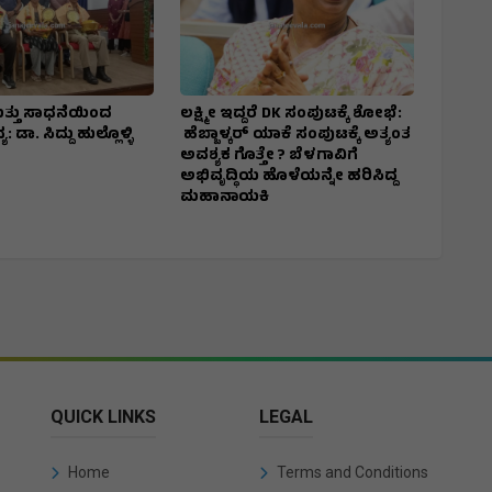
ು ಮತ್ತು ಸಾಧನೆಯಿಂದ
ಲಕ್ಷ್ಮೀ ಇದ್ದರೆ DK ಸಂಪುಟಕ್ಕೆ ಶೋಭೆ:
: ಡಾ. ಸಿದ್ದು ಹುಲ್ಲೊಳ್ಳಿ
ಹೆಬ್ಬಾಳ್ಕರ್ ಯಾಕೆ ಸಂಪುಟಕ್ಕೆ ಅತ್ಯಂತ
ಅವಶ್ಯಕ ಗೊತ್ತೇ ? ಬೆಳಗಾವಿಗೆ
ಅಭಿವೃದ್ಧಿಯ ಹೊಳೆಯನ್ನೇ ಹರಿಸಿದ್ದ
ಮಹಾನಾಯಕಿ
QUICK LINKS
LEGAL
Home
Terms and Conditions