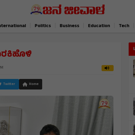
|
|
|
|
|
nternational
Politics
Business
Education
Tech
ರಕಿಹೊಳಿ
PM
Twitter
Home