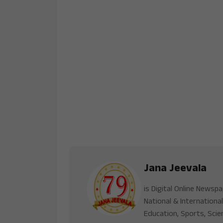
Jana Jeevala
is Digital Online Newsp
National & International
Education, Sports, Scie