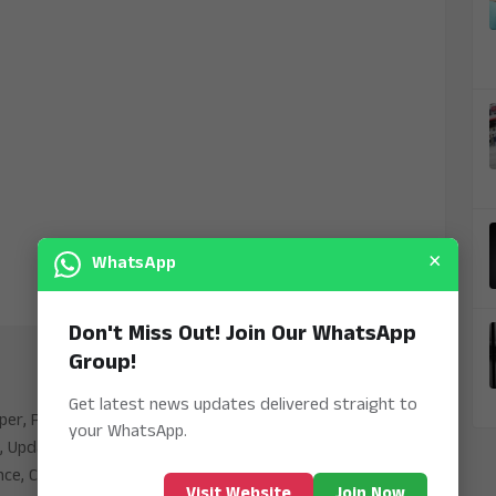
×
WhatsApp
Don't Miss Out! Join Our WhatsApp
Group!
Get latest news updates delivered straight to
aper, Publishing Platform From INDIA. Karnataka,
your WhatsApp.
, Updates including Politics, Business, Crime,
nce, Current Affairs. Latest Breaking News From
Visit Website
Join Now