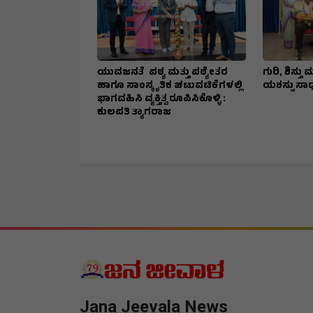
ಯುವಜನತೆ ಪಠ್ಯ ಮತ್ತು ಪಠ್ಯೇತರ
ಗುರಿ, ಶಿಸ್ತ
ಹಾಗೂ ಸಾಂಸ್ಕೃತಿಕ ಚಟುವಟಿಕೆಗಳಲ್ಲಿ
ಯಶಸ್ಸು ಸಾಧ್ಯ
ಭಾಗವಹಿಸಿ ವ್ಯಕ್ತಿತ್ವ ರೂಪಿಸಿಕೊಳ್ಳಿ :
ಕುಲಪತಿ ತ್ಯಾಗರಾಜ
Jana Jeevala News