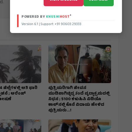
d.
®
POWERED BY
KHUSHI
HOST
Version 6.1 | Support +91 90603 29333
ಜಿಲ್ಲೆಗಳಲ್ಲಿ ಅತಿ ಭಾರಿ
ಪುತ್ರಿಯರಿಗಾಗಿ ಜೀವನ
ಚನೆ ; ಆರೆಂಜ್‌
ಮುಡಿಪಾಗಿಟ್ಟಿದ್ದ ತಂದೆ ವೃದ್ಧಾಶ್ರಮದಲ್ಲಿ
ಘೋಷಣೆ
ನಿಧನ ; ₹5100 ಕಳುಹಿಸಿ ವಿಡಿಯೊ
ಕಾಲ್‌ನಲ್ಲಿ ಕೊನೆ ವಿದಾಯ ಹೇಳಿದ
ಪುತ್ರಿಯರು...!