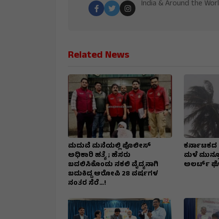
India & Around the Worl
Related News
ಮದುವೆ ಮನೆಯಲ್ಲಿ ಪೊಲೀಸ್
ಕರ್ನಾಟಕದ 4 
ಅಧಿಕಾರಿ ಹತ್ಯೆ ; ಹೆಸರು
ಮಳೆ ಮುನ್ಸೂ
ಬದಲಿಸಿಕೊಂಡು ನಕಲಿ ವೈದ್ಯನಾಗಿ
ಅಲರ್ಟ್‌ 
ಬದುಕಿದ್ದ ಆರೋಪಿ 28 ವರ್ಷಗಳ
ನಂತರ ಸೆರೆ…!