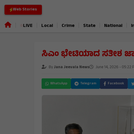
Web Stories
|
|
|
|
|
|
LIVE
Local
Crime
State
National
I
ಸಿಎಂ ಭೇಟಿಯಾದ ಸತೀಶ ಜಾ
By
Jana Jeevala News
June 14, 2026 - 05:22 
WhatsApp
Telegram
Facebook