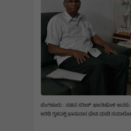
ಬೆಂಗಳೂರು : ಸಚಿವ ಸತೀಶ್ ಜಾರಕಿಹೊಳಿ ಅವರು 
ಅತಿಥಿ ಗೃಹದಲ್ಲಿ ಭಾನುವಾರ ಭೇಟಿ ಮಾಡಿ ಸಮಾಲೋ