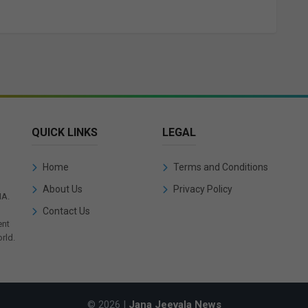
QUICK LINKS
LEGAL
Home
Terms and Conditions
About Us
Privacy Policy
IA.
Contact Us
ent
rld.
© 2026 |
Jana Jeevala News