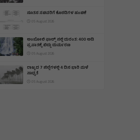
ನೂತನ ಸಚಿವರಿಗೆ ಕೊಠಡಿಗಳ ಹಂಚಿಕೆ
05 August 2026
ಅಂಬೋಲಿ ಫಾಲ್ಸ್ ನಲ್ಲಿ ದುರಂತ: 400 ಅಡಿ
ಪ್ರಪಾತಕ್ಕೆ ಬಿದ್ದು ದುರ್ಮರಣ
05 August 2026
ರಾಜ್ಯದ 7 ಜಿಲ್ಲೆಗಳಲ್ಲಿ 4 ದಿನ ಭಾರಿ ಮಳೆ
ಸಾಧ್ಯತೆ
05 August 2026