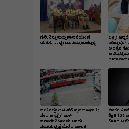
ಗುರಿ, ಶಿಸ್ತು ಮತ್ತು ಸಾಧನೆಯಿಂದ
ಲಕ್ಷ್ಮೀ ಇದ್
ಯಶಸ್ಸು ಸಾಧ್ಯ: ಡಾ. ಸಿದ್ದು ಹುಲ್ಲೊಳ್ಳಿ
ಹೆಬ್ಬಾಳ್ಕರ್
ಅವಶ್ಯಕ ಗೊತ್
ಅಭಿವೃದ್ಧಿಯ
ಮಹಾನಾಯಕ
ಬಸ್‌ನಲ್ಲೇ ಮಹಿಳೆಗೆ ಹೃದಯಾಘಾತ ;
ಭೀಕರ ಕೊಲೆ
ನೇರ ಆಸ್ಪತ್ರೆಗೆ ಬಸ್‌
ಶಿಕ್ಷಕಿಗೆ 2
ಚಲಾಯಿಸಿಕೊಂಡು ಬಂದು
ಕೊಂದ ಆರ
ಸಮಯಪ್ರಜ್ಞೆ ಮೆರೆದ ಚಾಲಕ