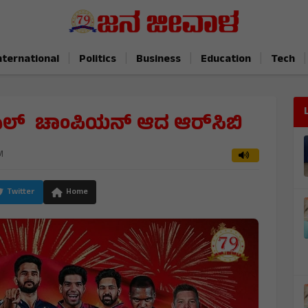
|
|
|
|
|
nternational
Politics
Business
Education
Tech
ಎಲ್ ಚಾಂಪಿಯನ್ ಆದ ಆರ್‌ಸಿಬಿ
M
Twitter
Home