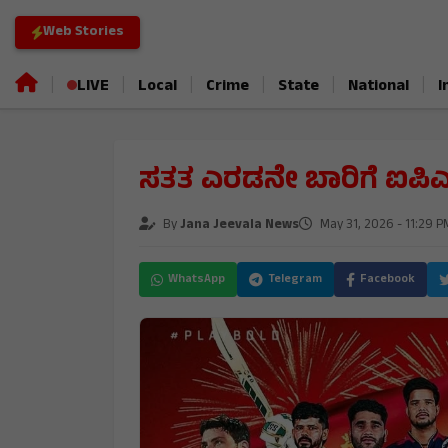
Web Stories
|
|
|
|
|
|
LIVE
Local
Crime
State
National
I
ಸತತ ಎರಡನೇ ಬಾರಿಗೆ ಐಪಿ
By
Jana Jeevala News
May 31, 2026 - 11:29 P
WhatsApp
Telegram
Facebook