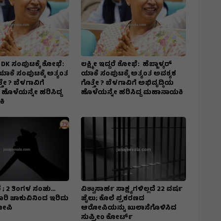
ದರೆ DK ಸಂಪುಟಕ್ಕೆ ಶೋಭೆ:
ಲಕ್ಷ್ಮೀ ಇದ್ದರೆ ಶೋಭೆ: ಹೆಬ್ಬಾಳ್ಕರ್
 ಯಾಕೆ ಸಂಪುಟಕ್ಕೆ ಅತ್ಯಂತ
ಯಾಕೆ ಸಂಪುಟಕ್ಕೆ ಅತ್ಯಂತ ಅವಶ್ಯಕ
ತೇ ? ಬೆಳಗಾವಿಗೆ
ಗೊತ್ತೇ ? ಬೆಳಗಾವಿಗೆ ಅಭಿವೃದ್ಧಿಯ
 ಹೊಳೆಯನ್ನೇ ಹರಿಸಿದ್ದ
ಹೊಳೆಯನ್ನೇ ಹರಿಸಿದ್ದ ಮಹಾನಾಯಕಿ
ಿ
 ; 2 ತಿಂಗಳ ಸಂಚು…
ವಿಶ್ವಾಸಾರ್ಹ ಸಾಕ್ಷ್ಯಗಳಿಲ್ಲದೆ 22 ವರ್ಷ
7 ಬಾರಿ ಚಾಕುವಿನಿಂದ ಇರಿದು
ಜೈಲು; ಕೊಲೆ ಪ್ರಕರಣದ
ೋಪಿ
ಆರೋಪಿಯನ್ನು ಖುಲಾಸೆಗೊಳಿಸಿದ
ಸುಪ್ರೀಂ ಕೋರ್ಟ್