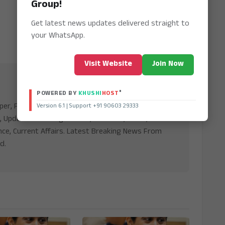
Group!
Get latest news updates delivered straight to
your WhatsApp.
Visit Website
Join Now
®
POWERED BY
KHUSHI
HOST
aper, Publishing Platform From INDIA. Karnataka,
Version 6.1 | Support +91 90603 29333
, Updates including Politics, Business, Crime,
nce, Current Affairs. Latest Breaking News From
d.