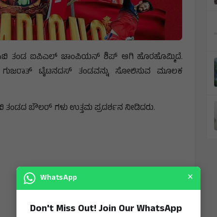
ಬಿ ತಂಡ ಐಪಿಎಲ್ ಚಾಂಪಿಯನ್ ಶಿಪ್ ಆಗಿ ಹೊರಹೊಮ್ಮಿದೆ.
ಸಿಬಿ ಗುಜರಾತ್ ಟೈಟನದಸ್ ತಂಡವನ್ನು ಸೋಲಿಸುವ ಮೂಲಕ
ಿಬಿ ತಂಡದ ಬೌಲರ್ ಗಳು ಉತ್ತಮ ಪ್ರದರ್ಶನ ನೀಡಿದರು.
×
WhatsApp
Don't Miss Out! Join Our WhatsApp