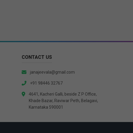
CONTACT US
janajeevala@gmail.com
+91 98446 32767
4641, Kacheri Galli, beside Z P Office,
Khade Bazar, Raviwar Peth, Belagavi,
Karnataka 590001