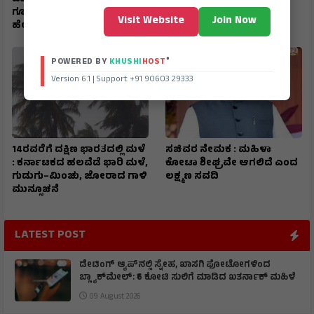
ಗೂಢಚಾರಿಕೆ ಜಾಲ ಭೇದಿಸಿದ್ದು
Visit Website
Join Now
ಹೇಗೆ…?
®
POWERED BY
KHUSHI
HOST
Version 6.1 | Support +91 90603 29333
14ರವರೆಗೆ ದಕ್ಷಿಣ ಭಾರತದಲ್ಲಿ ಮಳೆ
ಸಚಿವರ ನೇಮಕ : ಮಹಿಳಾ
: ಕರ್ನಾಟಕದ ಹಲವೆಡೆ ಭಾರಿ ಮಳೆ,
ಕೋಟಾ ಶೀಘ್ರವೇ ಆಗಲಿದೆ ಎಂದ
ಗುಡುಗು–ಮಿಂಚು, ಜೋರಾದ ಗಾಳಿ
ಲಕ್ಷ್ಮಣ ಸವದಿ
ಮುನ್ಸೂಚನೆ
LATEST POST
ಡೇಟಿಂಗ್ ಆ್ಯಪ್‌ನಲ್ಲಿ ಸ್ನೇಹ, ಖಾಸಗಿ ಫೋಟೋಗಳಿಂದ
ಬ್ಲ್ಯಾಕ್‌ಮೇಲ್: ₹6 ಕೋಟಿ ಸುಲಿಗೆ ಮಾಡಿದ ಖತರ್ನಾಕ್‌ ಮಹಿಳೆ
09 August 2026