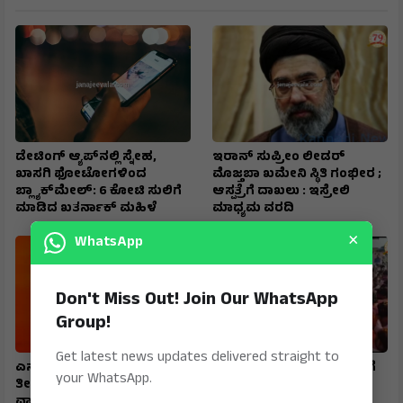
ಡೇಟಿಂಗ್ ಆ್ಯಪ್‌ನಲ್ಲಿ ಸ್ನೇಹ,
ಇರಾನ್‌ ಸುಪ್ರೀಂ ಲೀಡರ್‌
ಖಾಸಗಿ ಫೋಟೋಗಳಿಂದ
ಮೊಜ್ತಬಾ ಖಮೇನಿ ಸ್ಥಿತಿ ಗಂಭೀರ ;
ಬ್ಲ್ಯಾಕ್‌ಮೇಲ್: ₹6 ಕೋಟಿ ಸುಲಿಗೆ
ಆಸ್ಪತ್ರೆಗೆ ದಾಖಲು : ಇಸ್ರೇಲಿ
ಮಾಡಿದ ಖತರ್ನಾಕ್‌ ಮಹಿಳೆ
ಮಾಧ್ಯಮ ವರದಿ
×
WhatsApp
Don't Miss Out! Join Our WhatsApp
Group!
Get latest news updates delivered straight to
ಎನ್‌ಕ್ರಿಪ್ಟೆಡ್‌ ಕಾಲ್‌, ರಹಸ್ಯ ಕಡತ,
ತವರಿನಲ್ಲಿ ಸಚಿವ ಲಕ್ಷ್ಮಣ ಸವದಿಗೆ
your WhatsApp.
ತೀವ್ರ ನಿಗಾ : ಪೊಲೀಸರು
ಅದ್ಧೂರಿ ಸ್ವಾಗತ : ಭಾವುಕರಾದ
ವಾಯುಪಡೆಯ ಹನಿಟ್ರ್ಯಾಪ್–
ಅಥಣಿ ಸಾಹುಕಾರ್...!