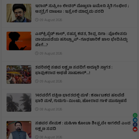
ಇರಾನ್‌ ಸುಪ್ರೀಂ ಲೀಡರ್‌ ಮೊಜ್ತಬಾ ಖಮೇನಿ ಸ್ಥಿತಿ ಗಂಭೀರ ;
ಆಸ್ಪತ್ರೆಗೆ ದಾಖಲು : ಇಸ್ರೇಲಿ ಮಾಧ್ಯಮ ವರದಿ
09 August 2026
ಎನ್‌ಕ್ರಿಪ್ಟೆಡ್‌ ಕಾಲ್‌, ರಹಸ್ಯ ಕಡತ, ತೀವ್ರ ನಿಗಾ : ಪೊಲೀಸರು
ವಾಯುಪಡೆಯ ಹನಿಟ್ರ್ಯಾಪ್–ಗೂಢಚಾರಿಕೆ ಜಾಲ ಭೇದಿಸಿದ್ದು
ಹೇಗೆ…?
09 August 2026
ತವರಿನಲ್ಲಿ ಸಚಿವ ಲಕ್ಷ್ಮಣ ಸವದಿಗೆ ಅದ್ಧೂರಿ ಸ್ವಾಗತ :
ಭಾವುಕರಾದ ಅಥಣಿ ಸಾಹುಕಾರ್...!
09 August 2026
14ರವರೆಗೆ ದಕ್ಷಿಣ ಭಾರತದಲ್ಲಿ ಮಳೆ : ಕರ್ನಾಟಕದ ಹಲವೆಡೆ
ಭಾರಿ ಮಳೆ, ಗುಡುಗು–ಮಿಂಚು, ಜೋರಾದ ಗಾಳಿ ಮುನ್ಸೂಚನೆ
08 August 2026
ಸಚಿವರ ನೇಮಕ : ಮಹಿಳಾ ಕೋಟಾ ಶೀಘ್ರವೇ ಆಗಲಿದೆ ಎಂದ
ಲಕ್ಷ್ಮಣ ಸವದಿ
08 August 2026