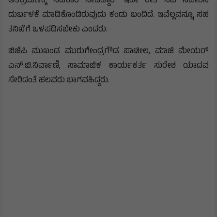
ಅತಿಕ್ರಮಣಕ್ಕೆ ಸಹಕಾರ ನೀಡಿದ್ದಾರೆ. ಇದೇ ರೀತಿ ಸಿಎ ನಿವೇಶನ
ದುರ್ಬಳಕೆ ಮಾಡಿಕೊಂಡಿರುವುದು ಕಂಡು ಬಂದಿದೆ. ಇವೆಲ್ಲವನ್ನೂ ಸಹ
ತನಿಖೆಗೆ ಒಳಪಡಿಸಬೇಕು ಎಂದರು.
ಬಿಜೆಪಿ ಮುಖಂಡ ಮುರುಗೇಂದ್ರಗೌಡ ಪಾಟೀಲ, ಮಾಜಿ ಮೇಯರ್
ಎನ್.ಬಿ.ನಿರ್ವಾಣಿ, ಸಾಮಾಜಿಕ ಕಾರ್ಯಕರ್ತ ಸುರೇಶ ಯಾದವ
ಸೇರಿದಂತೆ ಹಲವರು ಭಾಗವಹಿದ್ದರು.