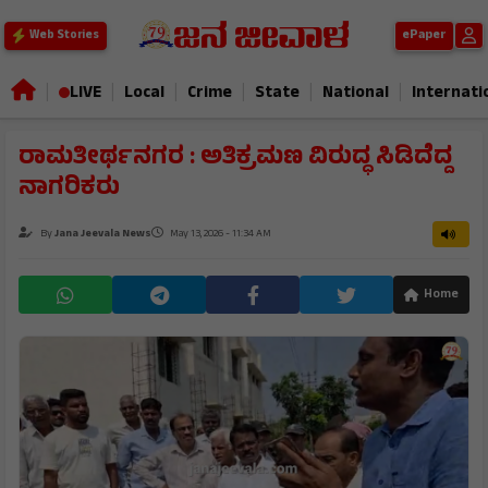
ePaper
Web Stories
|
|
|
|
|
|
LIVE
Local
Crime
State
National
Internati
ರಾಮತೀರ್ಥನಗರ : ಅತಿಕ್ರಮಣ ವಿರುದ್ಧ ಸಿಡಿದೆದ್ದ
ನಾಗರಿಕರು
By
Jana Jeevala News
May 13, 2026 - 11:34 AM
Home