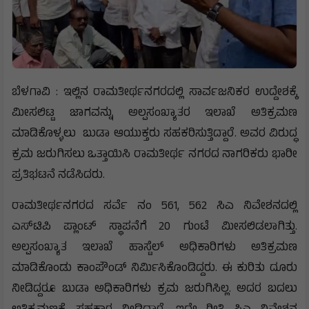
ಬೆಳಗಾವಿ : ಇಲ್ಲಿನ ರಾಮತೀರ್ಥನಗರದಲ್ಲಿ ಸಾರ್ವಜನಿಕರ ಉದ್ದೇಶಕ್ಕೆ
ಮೀಸಲಿಟ್ಟ ಜಾಗವನ್ನು ಅಲ್ಪಸಂಖ್ಯಾತರ ಇಲಾಖೆ ಅತಿಕ್ರಮಣ
ಮಾಡಿಕೊಳ್ಳಲು ಬುಡಾ ಆಯುಕ್ತರು ಸಹಕರಿಸುತ್ತಿದ್ದಾರೆ. ಅವರ ವಿರುದ್ಧ
ಕ್ರಮ ಜರುಗಿಸಲು ಒತ್ತಾಯಿಸಿ ರಾಮತೀರ್ಥ ನಗರದ ನಾಗರಿಕರು ಭಾರೀ
ಪ್ರತಿಭಟನೆ ನಡೆಸಿದರು.
ರಾಮತೀರ್ಥನಗರದ ಸರ್ವೆ ನಂ 561, 562 ಸಿಎ ನಿವೇಶನದಲ್ಲಿ
ಎಸ್‌ಟಿಪಿ ಪ್ಲಾಂಟ್ ಸ್ಥಾಪನೆಗೆ 20 ಗುಂಟೆ ಮೀಸಲಿಡಲಾಗಿತ್ತು.
ಅಲ್ಪಸಂಖ್ಯಾತ ಇಲಾಖೆ ಹಾಸ್ಟೆಲ್ ಅಧಿಕಾರಿಗಳು ಅತಿಕ್ರಮಣ
ಮಾಡಿಕೊಂಡು ಕಾಂಪೌಂಡ್ ನಿರ್ಮಿಸಿಕೊಂಡಿದ್ದರು. ಈ ಕುರಿತು ದೂರು
ನೀಡಿದ್ದರೂ ಬುಡಾ ಅಧಿಕಾರಿಗಳು ಕ್ರಮ ಜರುಗಿಸಿಲ್ಲ. ಅದರ ಬದಲು