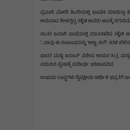
ಪ್ರಧಾನಿ ಮೋದಿ ಹಿಂದಿಯಲ್ಲಿ ಭಾಷಣ ಮಾಡುತ್ತಾ 
ಅನುವಾದ ಕೇಳುತ್ತಿದ್ದ ತಕೈಚಿ ಅವರು ಅದಕ್ಕೆ ನಗುವಿನೊಂ
ನಂತರ ಜಪಾನಿ ಭಾಷೆಯಲ್ಲಿ ಮಾತನಾಡಿದ ತಕೈಚಿ ಅವ
'...ನಾವು ಈ ಸಂಬಂಧವನ್ನು 'ಅಣ್ಣ-ತಂಗಿ' ತರಹ ಬೆಳೆಸಲ
ಭಾರತ ಮತ್ತು ಜಪಾನ್ ವಿಶೇಷ ಕಾರ್ಯತಂತ್ರ ಮತ್
ನಡುವಿನ ಸ್ನೇಹಕ್ಕೆ ಸುದೀರ್ಘ ಇತಿಹಾಸವಿದೆ.
ಉಭಯ ರಾಷ್ಟ್ರಗಳು ದ್ವಿಪಕ್ಷೀಯ ಆರ್ಥಿಕ ಭದ್ರತೆಗ