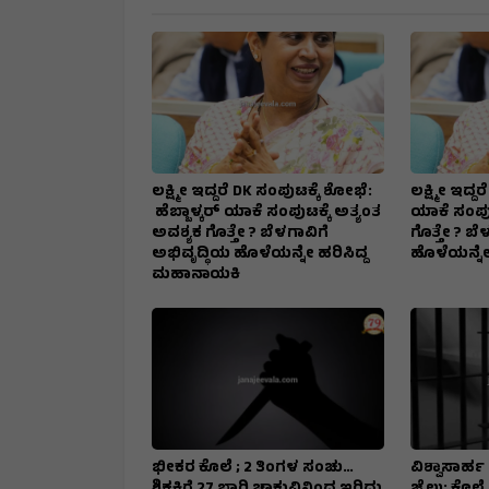
ಲಕ್ಷ್ಮೀ ಇದ್ದರೆ DK ಸಂಪುಟಕ್ಕೆ ಶೋಭೆ:
ಲಕ್ಷ್ಮೀ ಇದ್ದ
ಹೆಬ್ಬಾಳ್ಕರ್ ಯಾಕೆ ಸಂಪುಟಕ್ಕೆ ಅತ್ಯಂತ
ಯಾಕೆ ಸಂಪುಟ
ಅವಶ್ಯಕ ಗೊತ್ತೇ ? ಬೆಳಗಾವಿಗೆ
ಗೊತ್ತೇ ? ಬೆ
ಅಭಿವೃದ್ಧಿಯ ಹೊಳೆಯನ್ನೇ ಹರಿಸಿದ್ದ
ಹೊಳೆಯನ್ನೇ
ಮಹಾನಾಯಕಿ
ಭೀಕರ ಕೊಲೆ ; 2 ತಿಂಗಳ ಸಂಚು…
ವಿಶ್ವಾಸಾರ್ಹ 