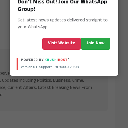
Don't Miss Out! Join Our WhatsApp
Group!
Get latest news updates delivered straight to
your WhatsApp.
Visit Website
Join Now
®
POWERED BY
KHUSHI
HOST
Version 6.1 | Support +91 90603 29333
aper, Publishing Platform From INDIA. Karnataka,
, Updates including Politics, Business, Crime,
nce, Current Affairs. Latest Breaking News From
d.