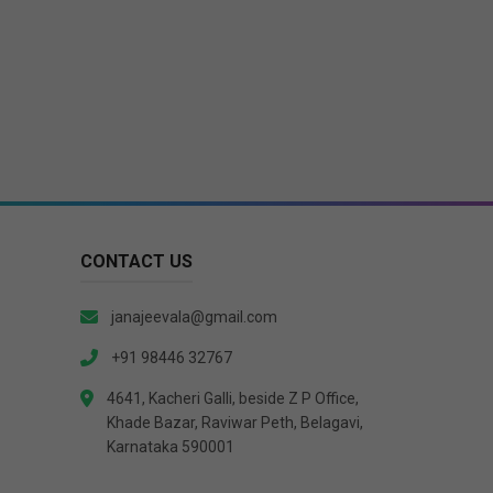
CONTACT US
janajeevala@gmail.com
+91 98446 32767
4641, Kacheri Galli, beside Z P Office,
Khade Bazar, Raviwar Peth, Belagavi,
Karnataka 590001