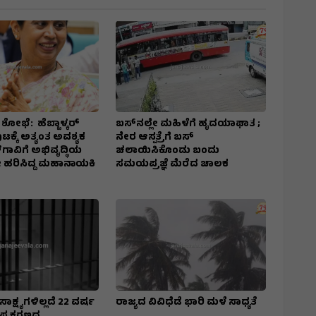
ರೆ ಶೋಭೆ: ಹೆಬ್ಬಾಳ್ಕರ್
ಬಸ್‌ನಲ್ಲೇ ಮಹಿಳೆಗೆ ಹೃದಯಾಘಾತ ;
ಕ್ಕೆ ಅತ್ಯಂತ ಅವಶ್ಯಕ
ನೇರ ಆಸ್ಪತ್ರೆಗೆ ಬಸ್‌
ಳಗಾವಿಗೆ ಅಭಿವೃದ್ಧಿಯ
ಚಲಾಯಿಸಿಕೊಂಡು ಬಂದು
 ಹರಿಸಿದ್ದ ಮಹಾನಾಯಕಿ
ಸಮಯಪ್ರಜ್ಞೆ ಮೆರೆದ ಚಾಲಕ
ಸಾಕ್ಷ್ಯಗಳಿಲ್ಲದೆ 22 ವರ್ಷ
ರಾಜ್ಯದ ವಿವಿಧೆಡೆ ಭಾರಿ ಮಳೆ ಸಾಧ್ಯತೆ