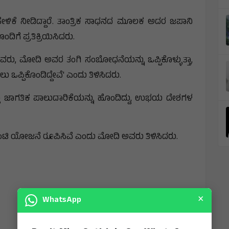
ಹೇಳಿಕೆ ನೀಡಿದ್ದಾರೆ. ತಾಂತ್ರಿಕ ಸಾಧನದ ಮೂಲಕ ಅದರ ಜಪಾನಿ
ದಿಗೆ ಪ್ರತಿಕ್ರಿಯಿಸಿದರು.
ರು, ಮೋದಿ ಅವರ ತಂಗಿ ಸಂಬೋಧನೆಯನ್ನು ಒಪ್ಪಿಕೊಳ್ಳುತ್ತಾ,
ು ಒಪ್ಪಿಕೊಂಡಿದ್ದೇವೆ' ಎಂದು ತಿಳಿಸಿದರು.
ತು ಜಾಗತಿಕ ಪಾಲುದಾರಿಕೆಯನ್ನು ಹೊಂದಿದ್ದು, ಉಭಯ ದೇಶಗಳ
ೆ ಜಂಟಿ ಯೋಜನೆ ರೂಪಿಸಿವೆ ಎಂದು ಮೋದಿ ಅವರು ತಿಳಿಸಿದರು.
×
WhatsApp