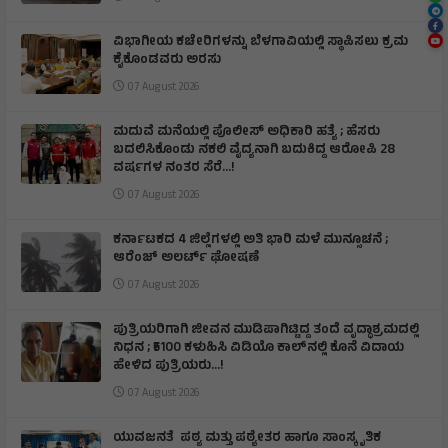
ವಿಭಾಗೀಯ ಕಚೇರಿಗಳನ್ನು ಬೆಳಗಾವಿಯಲ್ಲಿ ಸ್ಥಾಪಿಸಲು ಕ್ರಮ
ಕೈಕೊಂಡವರು ಅರಸು
07 August 2026
ಮದುವೆ ಮನೆಯಲ್ಲಿ ಪೊಲೀಸ್ ಅಧಿಕಾರಿ ಹತ್ಯೆ ; ಹೆಸರು
ಬದಲಿಸಿಕೊಂಡು ನಕಲಿ ವೈದ್ಯನಾಗಿ ಬದುಕಿದ್ದ ಆರೋಪಿ 28
ವರ್ಷಗಳ ನಂತರ ಸೆರೆ…!
07 August 2026
ಕರ್ನಾಟಕದ 4 ಜಿಲ್ಲೆಗಳಲ್ಲಿ ಅತಿ ಭಾರಿ ಮಳೆ ಮುನ್ಸೂಚನೆ ;
ಆರೆಂಜ್‌ ಅಲರ್ಟ್‌ ಘೋಷಣೆ
07 August 2026
ಪುತ್ರಿಯರಿಗಾಗಿ ಜೀವನ ಮುಡಿಪಾಗಿಟ್ಟಿದ್ದ ತಂದೆ ವೃದ್ಧಾಶ್ರಮದಲ್ಲಿ
ನಿಧನ ; ₹5100 ಕಳುಹಿಸಿ ವಿಡಿಯೊ ಕಾಲ್‌ನಲ್ಲಿ ಕೊನೆ ವಿದಾಯ
ಹೇಳಿದ ಪುತ್ರಿಯರು...!
07 August 2026
ಯುವಜನತೆ ಪಠ್ಯ ಮತ್ತು ಪಠ್ಯೇತರ ಹಾಗೂ ಸಾಂಸ್ಕೃತಿಕ