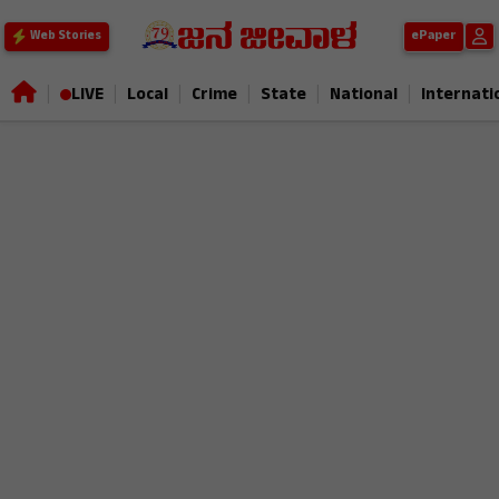
ePaper
Web Stories
|
|
|
|
|
|
LIVE
Local
Crime
State
National
Internati