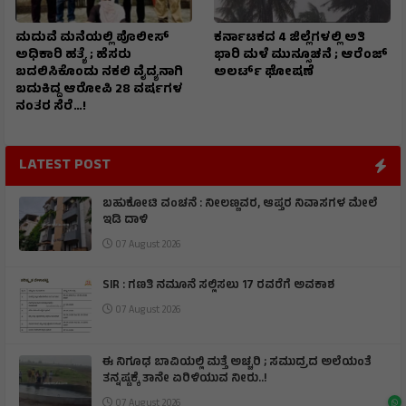
ಮದುವೆ ಮನೆಯಲ್ಲಿ ಪೊಲೀಸ್
ಕರ್ನಾಟಕದ 4 ಜಿಲ್ಲೆಗಳಲ್ಲಿ ಅತಿ
ಅಧಿಕಾರಿ ಹತ್ಯೆ ; ಹೆಸರು
ಭಾರಿ ಮಳೆ ಮುನ್ಸೂಚನೆ ; ಆರೆಂಜ್‌
ಬದಲಿಸಿಕೊಂಡು ನಕಲಿ ವೈದ್ಯನಾಗಿ
ಅಲರ್ಟ್‌ ಘೋಷಣೆ
ಬದುಕಿದ್ದ ಆರೋಪಿ 28 ವರ್ಷಗಳ
ನಂತರ ಸೆರೆ…!
LATEST POST
ಬಹುಕೋಟಿ ವಂಚನೆ : ನೀಲಣ್ಣವರ, ಆಪ್ತರ ನಿವಾಸಗಳ ಮೇಲೆ
ಇಡಿ ದಾಳಿ
07 August 2026
SIR : ಗಣತಿ ನಮೂನೆ ಸಲ್ಲಿಸಲು 17 ರವರೆಗೆ ಅವಕಾಶ
07 August 2026
ಈ ನಿಗೂಢ ಬಾವಿಯಲ್ಲಿ ಮತ್ತೆ ಅಚ್ಚರಿ ; ಸಮುದ್ರದ ಅಲೆಯಂತೆ
ತನ್ನಷ್ಟಕ್ಕೆ ತಾನೇ ಏರಿಳಿಯುವ ನೀರು..!
07 August 2026