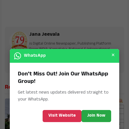
Jana Jeevala
is Digital Online Newspaper, Publishing Platform
From INDIA. Karnataka, National & International,
×
Updates including Politics, Business, Crime,
WhatsApp
Education, Sports, Science, Current Affairs. Latest
Breaking News From India & Around the World.
Don't Miss Out! Join Our WhatsApp
Group!
Related News
Get latest news updates delivered straight to
your WhatsApp.
Visit Website
Join Now