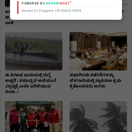
®
POWERED BY
KHUSHI
HOST
Version 6.1 | Support +91 90603 29333
ಬಹುಕೋಟಿ ವಂಚನೆ : ನೀಲಣ್ಣವರ,
SIR : ಗಣತಿ ನಮೂನೆ ಸಲ್ಲಿಸಲು 17
ಆಪ್ತರ ನಿವಾಸಗಳ ಮೇಲೆ ಇಡಿ
ರವರೆಗೆ ಅವಕಾಶ
ದಾಳಿ
ಈ ನಿಗೂಢ ಬಾವಿಯಲ್ಲಿ ಮತ್ತೆ
ವಿಭಾಗೀಯ ಕಚೇರಿಗಳನ್ನು
ಅಚ್ಚರಿ ; ಸಮುದ್ರದ ಅಲೆಯಂತೆ
ಬೆಳಗಾವಿಯಲ್ಲಿ ಸ್ಥಾಪಿಸಲು ಕ್ರಮ
ತನ್ನಷ್ಟಕ್ಕೆ ತಾನೇ ಏರಿಳಿಯುವ
ಕೈಕೊಂಡವರು ಅರಸು
ನೀರು..!