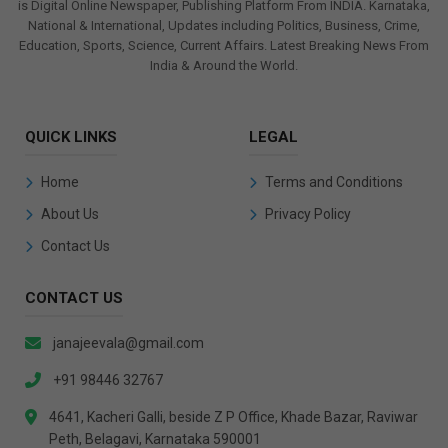
is Digital Online Newspaper, Publishing Platform From INDIA. Karnataka,
National & International, Updates including Politics, Business, Crime,
Education, Sports, Science, Current Affairs. Latest Breaking News From
India & Around the World.
QUICK LINKS
LEGAL
Home
Terms and Conditions
About Us
Privacy Policy
Contact Us
CONTACT US
janajeevala@gmail.com
+91 98446 32767
4641, Kacheri Galli, beside Z P Office, Khade Bazar, Raviwar
Peth, Belagavi, Karnataka 590001