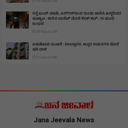
08 August 2026
ರಸ್ತೆ ಬಂದ್ ಮಾಡಿ, ಏರ್‌ಗನ್‌ನಿಂದ ಗುಂಡು ಹಾರಿಸಿ ಜನ್ಮದಿನದ
ಹುಚ್ಚಾಟ : ಕಾರಿನ ಬಾನೆಟ್ ಮೇಲೆ ಕೇಕ್ ಕಟ್‌ ; 10 ಮಂದಿ
ಬಂಧನ
08 August 2026
ಬಹುಕೋಟಿ ವಂಚನೆ : ನೀಲಣ್ಣವರ, ಆಪ್ತರ ನಿವಾಸಗಳ ಮೇಲೆ
ಇಡಿ ದಾಳಿ
07 August 2026
Jana Jeevala News