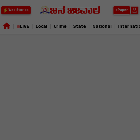
ePaper
Web Stories
|
|
|
|
|
|
LIVE
Local
Crime
State
National
Internati