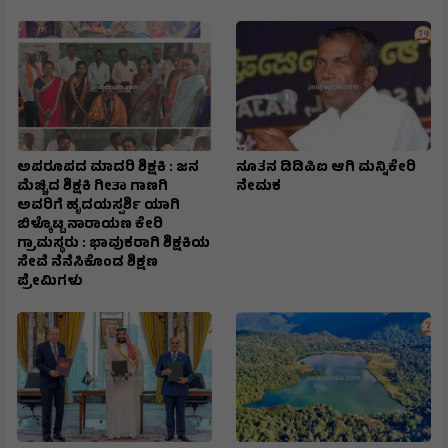
ಅಪರೂಪದ ಮಾದರಿ ಶಿಕ್ಷಕಿ : ಜನ
ನೂತನ ಡಿಡಿಪಿಐ ಆಗಿ ಮನ್ನಿಕೇರಿ
ಮೆಚ್ಚಿದ ಶಿಕ್ಷಕಿ ಗೀತಾ ಗಾಣಗಿ
ನೇಮಕ
ಅವರಿಗೆ ಹೃದಯಸ್ಪರ್ಶಿ ಯಾಗಿ
ಬಿಳ್ಕೊಟ್ಟ ನಾರಾಯಣ ಕೇರಿ
ಗ್ರಾಮಸ್ಥರು : ಭಾವುಕರಾಗಿ ಶಿಕ್ಷಕಿಯ
ಸೇವೆ ನೆನೆಸಿಕೊಂಡ ಶಿಕ್ಷಣ
ಪ್ರೇಮಿಗಳು