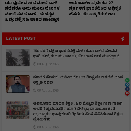
ಯಾವುದೇ ದೇಶದ ಮೇಲೆ ದಾಳಿ
ಅರುಣಾಚಲ ಪ್ರದೇಶದ 27
ನಡೆದರೂ ಅದು ಮೂರು ದೇಶಗಳ
ಸ್ಥಳಗಳಿಗೆ ಭಾರತದಿಂದ ಅಧಿಕೃತ
ಮೇಲೆ ನಡೆದ ದಾಳಿ : ಮಹತ್ವದ
ಹೆಸರು: ಚೀನಾಕ್ಕೆ ತಿರುಗೇಟು
ಒಪ್ಪಂದಕ್ಕೆ ಸಹಿ ಹಾಕಿದ ಪಾಕಿಸ್ತಾನ
LATEST POST
14ರವರೆಗೆ ದಕ್ಷಿಣ ಭಾರತದಲ್ಲಿ ಮಳೆ : ಕರ್ನಾಟಕದ ಹಲವೆಡೆ
ಭಾರಿ ಮಳೆ, ಗುಡುಗು–ಮಿಂಚು, ಜೋರಾದ ಗಾಳಿ ಮುನ್ಸೂಚನೆ
08 August 2026
ಸಚಿವರ ನೇಮಕ : ಮಹಿಳಾ ಕೋಟಾ ಶೀಘ್ರವೇ ಆಗಲಿದೆ ಎಂದ
ಲಕ್ಷ್ಮಣ ಸವದಿ
08 August 2026
ಅಪರೂಪದ ಮಾದರಿ ಶಿಕ್ಷಕಿ : ಜನ ಮೆಚ್ಚಿದ ಶಿಕ್ಷಕಿ ಗೀತಾ ಗಾಣಗಿ
ಅವರಿಗೆ ಹೃದಯಸ್ಪರ್ಶಿ ಯಾಗಿ ಬಿಳ್ಕೊಟ್ಟ ನಾರಾಯಣ ಕೇರಿ
ಗ್ರಾಮಸ್ಥರು : ಭಾವುಕರಾಗಿ ಶಿಕ್ಷಕಿಯ ಸೇವೆ ನೆನೆಸಿಕೊಂಡ ಶಿಕ್ಷಣ
ಪ್ರೇಮಿಗಳು
08 August 2026