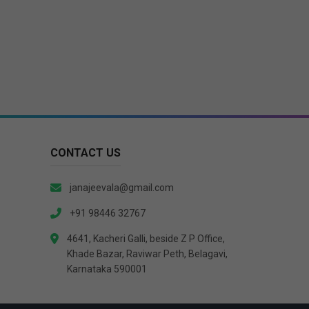
CONTACT US
janajeevala@gmail.com
+91 98446 32767
4641, Kacheri Galli, beside Z P Office,
Khade Bazar, Raviwar Peth, Belagavi,
Karnataka 590001