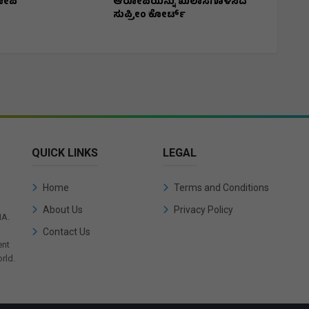
ೋಪಿ
ಆರೋಪಿಯನ್ನು ಖುಲಾಸೆಗೊಳಿಸಿದ
ಸುಪ್ರೀಂ ಕೋರ್ಟ್
QUICK LINKS
LEGAL
Home
Terms and Conditions
About Us
Privacy Policy
IA.
Contact Us
ent
rld.