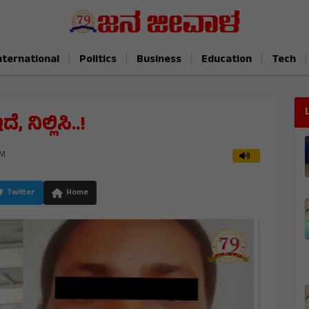
|
|
|
|
|
nternational
Politics
Business
Education
Tech
 ನಿಲ್ಲಿಸಿ..!
PM
Twitter
Home