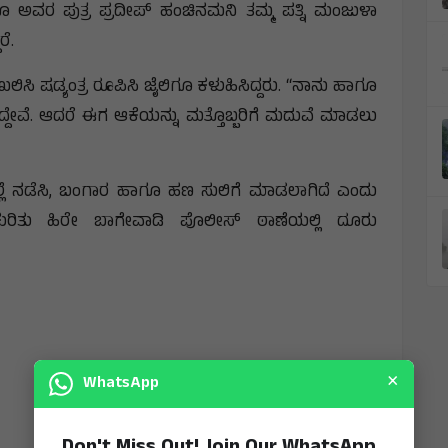
ೂ ಅವರ ಪುತ್ರ ಪ್ರದೀಪ್ ಹಂಚಿನಮನಿ ತಮ್ಮ ಪತ್ನಿ ಮಂಜುಳಾ
ರೆ.
ಾಖಲಿಸಿ ಷಡ್ಯಂತ್ರ ರೂಪಿಸಿ ಜೈಲಿಗೂ ಕಳುಹಿಸಿದ್ದರು. “ನಾನು ಹಾಗೂ
ದ್ದೇವೆ. ಆದರೆ ಈಗ ಆಕೆಯನ್ನು ಮತ್ತೊಬ್ಬರಿಗೆ ಮದುವೆ ಮಾಡಲು
ಹಲ್ಲೆ ನಡೆಸಿ, ಬಂಗಾರ ಹಾಗೂ ಹಣ ಸುಲಿಗೆ ಮಾಡಲಾಗಿದೆ ಎಂದು
ರಿತು ಹಿರೇ ಬಾಗೇವಾಡಿ ಪೊಲೀಸ್ ಠಾಣೆಯಲ್ಲಿ ದೂರು
×
WhatsApp
Don't Miss Out! Join Our WhatsApp