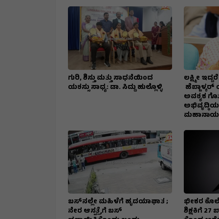
ಗುರಿ, ಶಿಸ್ತು ಮತ್ತು ಸಾಧನೆಯಿಂದ
ಲಕ್ಷ್ಮೀ ಇದ್
ಯಶಸ್ಸು ಸಾಧ್ಯ: ಡಾ. ಸಿದ್ದು ಹುಲ್ಲೊಳ್ಳಿ
ಹೆಬ್ಬಾಳ್ಕರ್
ಅವಶ್ಯಕ ಗೊತ್
ಅಭಿವೃದ್ಧಿಯ
ಮಹಾನಾಯಕ
ಬಸ್‌ನಲ್ಲೇ ಮಹಿಳೆಗೆ ಹೃದಯಾಘಾತ ;
ಭೀಕರ ಕೊಲೆ
ನೇರ ಆಸ್ಪತ್ರೆಗೆ ಬಸ್‌
ಶಿಕ್ಷಕಿಗೆ 2