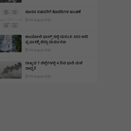
ನೂತನ ಸಚಿವರಿಗೆ ಕೊಠಡಿಗಳ ಹಂಚಿಕೆ
05 August 2026
ಅಂಬೋಲಿ ಫಾಲ್ಸ್ ನಲ್ಲಿ ದುರಂತ: 400 ಅಡಿ
ಪ್ರಪಾತಕ್ಕೆ ಬಿದ್ದು ದುರ್ಮರಣ
05 August 2026
ರಾಜ್ಯದ 7 ಜಿಲ್ಲೆಗಳಲ್ಲಿ 4 ದಿನ ಭಾರಿ ಮಳೆ
ಸಾಧ್ಯತೆ
05 August 2026