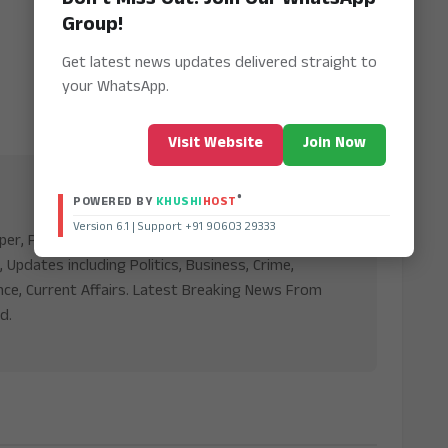
Group!
Get latest news updates delivered straight to
your WhatsApp.
Visit Website
Join Now
®
POWERED BY
KHUSHI
HOST
Version 6.1 | Support +91 90603 29333
aper, Publishing Platform From INDIA. Karnataka,
, Updates including Politics, Business, Crime,
nce, Current Affairs. Latest Breaking News From
d.