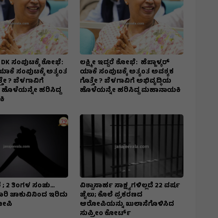
ದರೆ DK ಸಂಪುಟಕ್ಕೆ ಶೋಭೆ:
ಲಕ್ಷ್ಮೀ ಇದ್ದರೆ ಶೋಭೆ: ಹೆಬ್ಬಾಳ್ಕರ್
 ಯಾಕೆ ಸಂಪುಟಕ್ಕೆ ಅತ್ಯಂತ
ಯಾಕೆ ಸಂಪುಟಕ್ಕೆ ಅತ್ಯಂತ ಅವಶ್ಯಕ
ತೇ ? ಬೆಳಗಾವಿಗೆ
ಗೊತ್ತೇ ? ಬೆಳಗಾವಿಗೆ ಅಭಿವೃದ್ಧಿಯ
 ಹೊಳೆಯನ್ನೇ ಹರಿಸಿದ್ದ
ಹೊಳೆಯನ್ನೇ ಹರಿಸಿದ್ದ ಮಹಾನಾಯಕಿ
ಿ
 ; 2 ತಿಂಗಳ ಸಂಚು…
ವಿಶ್ವಾಸಾರ್ಹ ಸಾಕ್ಷ್ಯಗಳಿಲ್ಲದೆ 22 ವರ್ಷ
7 ಬಾರಿ ಚಾಕುವಿನಿಂದ ಇರಿದು
ಜೈಲು; ಕೊಲೆ ಪ್ರಕರಣದ
ೋಪಿ
ಆರೋಪಿಯನ್ನು ಖುಲಾಸೆಗೊಳಿಸಿದ
ಸುಪ್ರೀಂ ಕೋರ್ಟ್