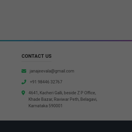
CONTACT US
janajeevala@gmail.com
+91 98446 32767
4641, Kacheri Galli, beside Z P Office,
Khade Bazar, Raviwar Peth, Belagavi,
Karnataka 590001