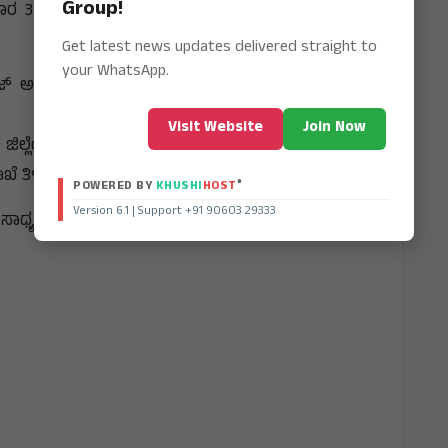
Group!
ಿಲ್ಲೆಗಳಿಗೆ 'ಆರೆಂಜ್ ಅಲರ್ಟ್‌', 23 ಜಿಲ್ಲೆಗಳಿಗೆ 'ಯೆಲ್ಲೊ
Get latest news updates delivered straight to
your WhatsApp.
ರ್ಟ್' ನೀಡಲಾಗಿದೆ. ಈ ಜಿಲ್ಲೆಗಳಲ್ಲಿ ಕೆಲವೆಡೆ ಆಲಿಕಲ್ಲು
Visit Website
Join Now
ಜಿಲ್ಲೆಯ ಒಂದು ಅಥವಾ ಎರಡು ಸ್ಥಳಗಳಲ್ಲಿ ಬಿರುಗಾಳಿಯೊಂದಿಗೆ
ತಿಳಿಸಿದೆ.
®
POWERED BY
KHUSHI
HOST
Version 6.1 | Support +91 90603 29333
ಧ್ಯತೆಯಿದೆ ಎಂದೂ ಇಲಾಖೆ ತಿಳಿಸಿದೆ.