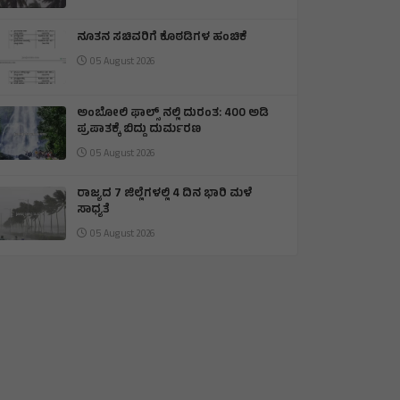
ನೂತನ ಸಚಿವರಿಗೆ ಕೊಠಡಿಗಳ ಹಂಚಿಕೆ
05 August 2026
ಅಂಬೋಲಿ ಫಾಲ್ಸ್ ನಲ್ಲಿ ದುರಂತ: 400 ಅಡಿ
ಪ್ರಪಾತಕ್ಕೆ ಬಿದ್ದು ದುರ್ಮರಣ
05 August 2026
ರಾಜ್ಯದ 7 ಜಿಲ್ಲೆಗಳಲ್ಲಿ 4 ದಿನ ಭಾರಿ ಮಳೆ
ಸಾಧ್ಯತೆ
05 August 2026