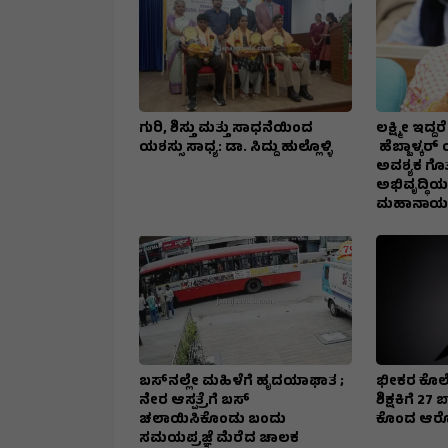
ಗುರಿ, ಶಿಸ್ತು ಮತ್ತು ಸಾಧನೆಯಿಂದ
ಲಕ್ಷ್ಮೀ ಇದ್
ಯಶಸ್ಸು ಸಾಧ್ಯ: ಡಾ. ಸಿದ್ದು ಹುಲ್ಲೊಳ್ಳಿ
ಹೆಬ್ಬಾಳ್ಕರ್
ಅವಶ್ಯಕ ಗೊತ್
ಅಭಿವೃದ್ಧಿಯ
ಮಹಾನಾಯಕ
ಬಸ್‌ನಲ್ಲೇ ಮಹಿಳೆಗೆ ಹೃದಯಾಘಾತ ;
ಭೀಕರ ಕೊಲೆ
ನೇರ ಆಸ್ಪತ್ರೆಗೆ ಬಸ್‌
ಶಿಕ್ಷಕಿಗೆ 2
ಚಲಾಯಿಸಿಕೊಂಡು ಬಂದು
ಕೊಂದ ಆರ
ಸಮಯಪ್ರಜ್ಞೆ ಮೆರೆದ ಚಾಲಕ