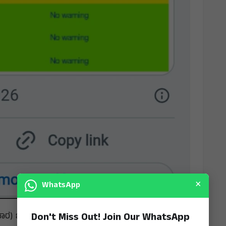
×
WhatsApp
Don't Miss Out! Join Our WhatsApp
ಬುಧವಾರ) ಒಂದು ವಾರ ಗುಡುಗು ಸಹಿತ ಮಳೆಯಾಗಬಹುದು ಎಂದು