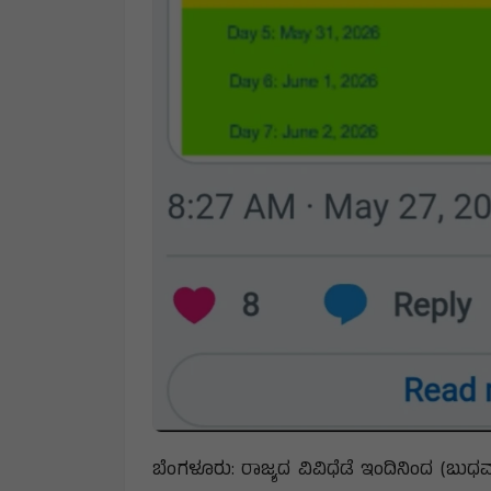
ಬೆಂಗಳೂರು: ರಾಜ್ಯದ ವಿವಿಧೆಡೆ ಇಂದಿನಿಂದ (