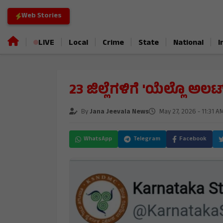
Web Stories
|
|
|
|
|
|
LIVE
Local
Crime
State
National
I
23 ಜಿಲ್ಲೆಗಳಿಗೆ 'ಯೆಲ್ಲೊ 
By
Jana Jeevala News
May 27, 2026 - 11:31 A
WhatsApp
Telegram
Facebook