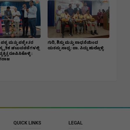
್ಯ ಮತ್ತು ಪಠ್ಯೇತರ
ಗುರಿ, ಶಿಸ್ತು ಮತ್ತು ಸಾಧನೆಯಿಂದ
ಕೃತಿಕ ಚಟುವಟಿಕೆಗಳಲ್ಲಿ
ಯಶಸ್ಸು ಸಾಧ್ಯ: ಡಾ. ಸಿದ್ದು ಹುಲ್ಲೊಳ್ಳಿ
್ತಿತ್ವ ರೂಪಿಸಿಕೊಳ್ಳಿ :
ಾಗರಾಜ
QUICK LINKS
LEGAL