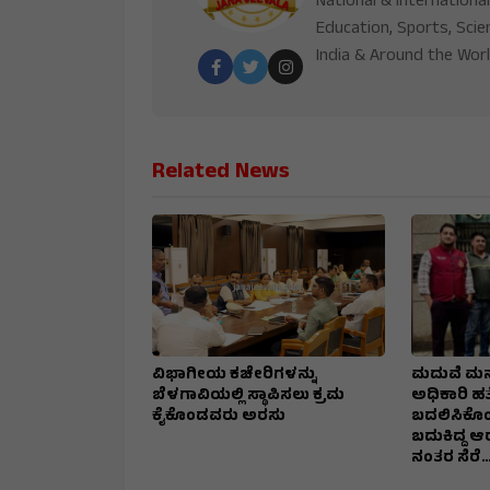
National & International
Education, Sports, Scie
India & Around the Worl
Related News
ವಿಭಾಗೀಯ ಕಚೇರಿಗಳನ್ನು
ಮದುವೆ ಮನ
ಬೆಳಗಾವಿಯಲ್ಲಿ ಸ್ಥಾಪಿಸಲು ಕ್ರಮ
ಅಧಿಕಾರಿ ಹತ್
ಕೈಕೊಂಡವರು ಅರಸು
ಬದಲಿಸಿಕೊಂಡ
ಬದುಕಿದ್ದ 
ನಂತರ ಸೆರೆ…