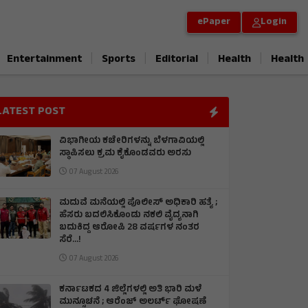
ePaper
Login
|
|
|
|
Entertainment
Sports
Editorial
Health
Health
LATEST POST
ವಿಭಾಗೀಯ ಕಚೇರಿಗಳನ್ನು ಬೆಳಗಾವಿಯಲ್ಲಿ
ಸ್ಥಾಪಿಸಲು ಕ್ರಮ ಕೈಕೊಂಡವರು ಅರಸು
07 August 2026
ಮದುವೆ ಮನೆಯಲ್ಲಿ ಪೊಲೀಸ್ ಅಧಿಕಾರಿ ಹತ್ಯೆ ;
ಹೆಸರು ಬದಲಿಸಿಕೊಂಡು ನಕಲಿ ವೈದ್ಯನಾಗಿ
ಬದುಕಿದ್ದ ಆರೋಪಿ 28 ವರ್ಷಗಳ ನಂತರ
ಸೆರೆ…!
07 August 2026
ಕರ್ನಾಟಕದ 4 ಜಿಲ್ಲೆಗಳಲ್ಲಿ ಅತಿ ಭಾರಿ ಮಳೆ
ಮುನ್ಸೂಚನೆ ; ಆರೆಂಜ್‌ ಅಲರ್ಟ್‌ ಘೋಷಣೆ