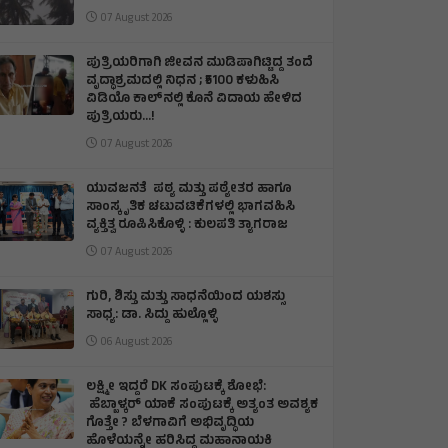
07 August 2026
ಪುತ್ರಿಯರಿಗಾಗಿ ಜೀವನ ಮುಡಿಪಾಗಿಟ್ಟಿದ್ದ ತಂದೆ
ವೃದ್ಧಾಶ್ರಮದಲ್ಲಿ ನಿಧನ ; ₹5100 ಕಳುಹಿಸಿ
ವಿಡಿಯೊ ಕಾಲ್‌ನಲ್ಲಿ ಕೊನೆ ವಿದಾಯ ಹೇಳಿದ
ಪುತ್ರಿಯರು...!
07 August 2026
ಯುವಜನತೆ ಪಠ್ಯ ಮತ್ತು ಪಠ್ಯೇತರ ಹಾಗೂ
ಸಾಂಸ್ಕೃತಿಕ ಚಟುವಟಿಕೆಗಳಲ್ಲಿ ಭಾಗವಹಿಸಿ
ವ್ಯಕ್ತಿತ್ವ ರೂಪಿಸಿಕೊಳ್ಳಿ : ಕುಲಪತಿ ತ್ಯಾಗರಾಜ
07 August 2026
ಗುರಿ, ಶಿಸ್ತು ಮತ್ತು ಸಾಧನೆಯಿಂದ ಯಶಸ್ಸು
ಸಾಧ್ಯ: ಡಾ. ಸಿದ್ದು ಹುಲ್ಲೊಳ್ಳಿ
06 August 2026
ಲಕ್ಷ್ಮೀ ಇದ್ದರೆ DK ಸಂಪುಟಕ್ಕೆ ಶೋಭೆ:
ಹೆಬ್ಬಾಳ್ಕರ್ ಯಾಕೆ ಸಂಪುಟಕ್ಕೆ ಅತ್ಯಂತ ಅವಶ್ಯಕ
ಗೊತ್ತೇ ? ಬೆಳಗಾವಿಗೆ ಅಭಿವೃದ್ಧಿಯ
ಹೊಳೆಯನ್ನೇ ಹರಿಸಿದ್ದ ಮಹಾನಾಯಕಿ