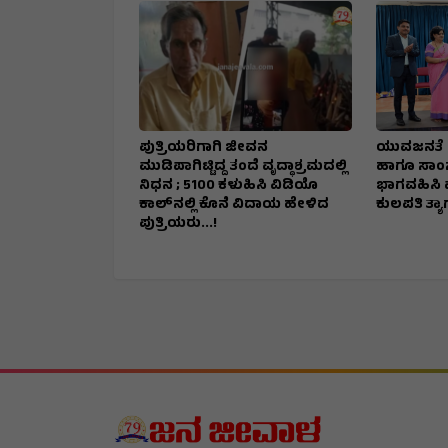
ಪುತ್ರಿಯರಿಗಾಗಿ ಜೀವನ
ಯುವಜನತೆ ಪಠ
ಮುಡಿಪಾಗಿಟ್ಟಿದ್ದ ತಂದೆ ವೃದ್ಧಾಶ್ರಮದಲ್ಲಿ
ಹಾಗೂ ಸಾಂಸ್
ನಿಧನ ; ₹5100 ಕಳುಹಿಸಿ ವಿಡಿಯೊ
ಭಾಗವಹಿಸಿ ವ್ಯಕ
ಕಾಲ್‌ನಲ್ಲಿ ಕೊನೆ ವಿದಾಯ ಹೇಳಿದ
ಕುಲಪತಿ ತ್ಯ
ಪುತ್ರಿಯರು...!