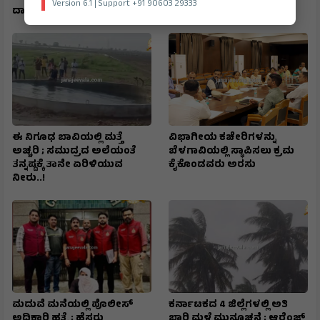
Version 6.1 | Support +91 90603 29333
ದಾಳಿ
ಈ ನಿಗೂಢ ಬಾವಿಯಲ್ಲಿ ಮತ್ತೆ
ವಿಭಾಗೀಯ ಕಚೇರಿಗಳನ್ನು
ಅಚ್ಚರಿ ; ಸಮುದ್ರದ ಅಲೆಯಂತೆ
ಬೆಳಗಾವಿಯಲ್ಲಿ ಸ್ಥಾಪಿಸಲು ಕ್ರಮ
ತನ್ನಷ್ಟಕ್ಕೆ ತಾನೇ ಏರಿಳಿಯುವ
ಕೈಕೊಂಡವರು ಅರಸು
ನೀರು..!
ಮದುವೆ ಮನೆಯಲ್ಲಿ ಪೊಲೀಸ್
ಕರ್ನಾಟಕದ 4 ಜಿಲ್ಲೆಗಳಲ್ಲಿ ಅತಿ
ಅಧಿಕಾರಿ ಹತ್ಯೆ ; ಹೆಸರು
ಭಾರಿ ಮಳೆ ಮುನ್ಸೂಚನೆ ; ಆರೆಂಜ್‌