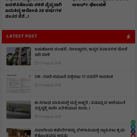
ಬದಲಿಸಿಕೊಂಡು ನಕಲಿ ವೈದ್ಯನಾಗಿ
ಅಲರ್ಟ್‌ ಘೋಷಣೆ
ಬದುಕಿದ್ದ ಆರೋಪಿ 28 ವರ್ಷಗಳ
ನಂತರ ಸೆರೆ…!
LATEST POST
ಬಹುಕೋಟಿ ವಂಚನೆ : ನೀಲಣ್ಣವರ, ಆಪ್ತರ ನಿವಾಸಗಳ ಮೇಲೆ
ಇಡಿ ದಾಳಿ
07 August 2026
SIR : ಗಣತಿ ನಮೂನೆ ಸಲ್ಲಿಸಲು 17 ರವರೆಗೆ ಅವಕಾಶ
07 August 2026
ಈ ನಿಗೂಢ ಬಾವಿಯಲ್ಲಿ ಮತ್ತೆ ಅಚ್ಚರಿ ; ಸಮುದ್ರದ ಅಲೆಯಂತೆ
ತನ್ನಷ್ಟಕ್ಕೆ ತಾನೇ ಏರಿಳಿಯುವ ನೀರು..!
07 August 2026
ವಿಭಾಗೀಯ ಕಚೇರಿಗಳನ್ನು ಬೆಳಗಾವಿಯಲ್ಲಿ ಸ್ಥಾಪಿಸಲು ಕ್ರಮ
ಕೈಕೊಂಡವರು ಅರಸು