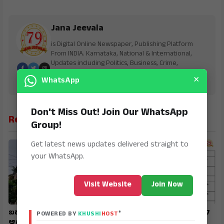
Jana Jeevala
is Digital Online Newspaper, Publishing Platform
From INDIA. Karnataka, National & International,
Updates including Politics, Business, Crime,
Education, Sports, Science, Current Affairs. Latest
×
WhatsApp
Breaking News From India & Around the World.
Don't Miss Out! Join Our WhatsApp
Related News
Group!
Get latest news updates delivered straight to
your WhatsApp.
Visit Website
Join Now
ಬಹುಕೋಟಿ ವಂಚನೆ : ನೀಲಣ್ಣವರ,
SIR : ಗಣತಿ ನಮೂನೆ ಸಲ್ಲಿಸಲು 17
®
POWERED BY
KHUSHI
HOST
ಆಪ್ತರ ನಿವಾಸಗಳ ಮೇಲೆ ಇಡಿ
ರವರೆಗೆ ಅವಕಾಶ