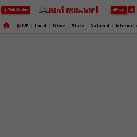
ePaper
Web Stories
|
|
|
|
|
|
LIVE
Local
Crime
State
National
Internati