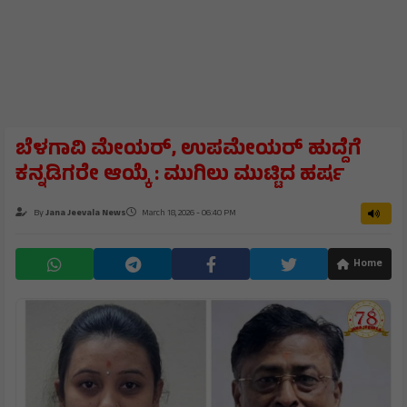
ಬೆಳಗಾವಿ ಮೇಯರ್, ಉಪಮೇಯರ್ ಹುದ್ದೆಗೆ
ಕನ್ನಡಿಗರೇ ಆಯ್ಕೆ : ಮುಗಿಲು ಮುಟ್ಟಿದ ಹರ್ಷ
By
Jana Jeevala News
March 18, 2026 - 06:40 PM
Home