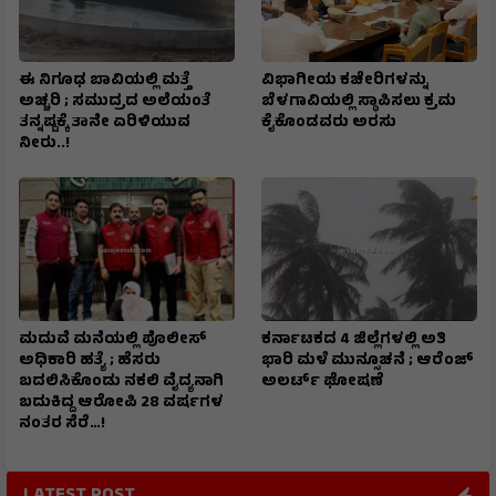
ಈ ನಿಗೂಢ ಬಾವಿಯಲ್ಲಿ ಮತ್ತೆ
ವಿಭಾಗೀಯ ಕಚೇರಿಗಳನ್ನು
ಅಚ್ಚರಿ ; ಸಮುದ್ರದ ಅಲೆಯಂತೆ
ಬೆಳಗಾವಿಯಲ್ಲಿ ಸ್ಥಾಪಿಸಲು ಕ್ರಮ
ತನ್ನಷ್ಟಕ್ಕೆ ತಾನೇ ಏರಿಳಿಯುವ
ಕೈಕೊಂಡವರು ಅರಸು
ನೀರು..!
ಮದುವೆ ಮನೆಯಲ್ಲಿ ಪೊಲೀಸ್
ಕರ್ನಾಟಕದ 4 ಜಿಲ್ಲೆಗಳಲ್ಲಿ ಅತಿ
ಅಧಿಕಾರಿ ಹತ್ಯೆ ; ಹೆಸರು
ಭಾರಿ ಮಳೆ ಮುನ್ಸೂಚನೆ ; ಆರೆಂಜ್‌
ಬದಲಿಸಿಕೊಂಡು ನಕಲಿ ವೈದ್ಯನಾಗಿ
ಅಲರ್ಟ್‌ ಘೋಷಣೆ
ಬದುಕಿದ್ದ ಆರೋಪಿ 28 ವರ್ಷಗಳ
ನಂತರ ಸೆರೆ…!