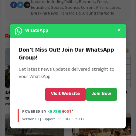
Updates including Politics, Business, Crime,
Education, Sports, Science, Current Affairs. Latest
Breaking News From India & Around the World.
×
WhatsApp
Related News
Don't Miss Out! Join Our WhatsApp
Group!
Get latest news updates delivered straight to
your WhatsApp.
ಬಹುಕೋಟಿ ವಂಚನೆ : ನೀಲಣ್ಣವರ,
SIR : ಗಣತಿ ನಮೂನೆ ಸಲ್ಲಿಸಲು 17
Visit Website
Join Now
ಆಪ್ತರ ನಿವಾಸಗಳ ಮೇಲೆ ಇಡಿ
ರವರೆಗೆ ಅವಕಾಶ
ದಾಳಿ
®
POWERED BY
KHUSHI
HOST
Version 6.1 | Support +91 90603 29333