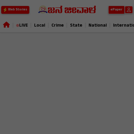
ePaper
Web Stories
|
|
|
|
|
|
LIVE
Local
Crime
State
National
Internati