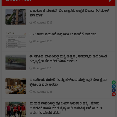
LATEST POST
ಬಹುಕೋಟಿ ವಂಚನೆ : ನೀಲಣ್ಣವರ, ಆಪ್ತರ ನಿವಾಸಗಳ ಮೇಲೆ
ಇಡಿ ದಾಳಿ
07 August 2026
SIR : ಗಣತಿ ನಮೂನೆ ಸಲ್ಲಿಸಲು 17 ರವರೆಗೆ ಅವಕಾಶ
07 August 2026
ಈ ನಿಗೂಢ ಬಾವಿಯಲ್ಲಿ ಮತ್ತೆ ಅಚ್ಚರಿ ; ಸಮುದ್ರದ ಅಲೆಯಂತೆ
ತನ್ನಷ್ಟಕ್ಕೆ ತಾನೇ ಏರಿಳಿಯುವ ನೀರು..!
07 August 2026
ವಿಭಾಗೀಯ ಕಚೇರಿಗಳನ್ನು ಬೆಳಗಾವಿಯಲ್ಲಿ ಸ್ಥಾಪಿಸಲು ಕ್ರಮ
ಕೈಕೊಂಡವರು ಅರಸು
07 August 2026
ಮದುವೆ ಮನೆಯಲ್ಲಿ ಪೊಲೀಸ್ ಅಧಿಕಾರಿ ಹತ್ಯೆ ; ಹೆಸರು
ಬದಲಿಸಿಕೊಂಡು ನಕಲಿ ವೈದ್ಯನಾಗಿ ಬದುಕಿದ್ದ ಆರೋಪಿ 28
ವರ್ಷಗಳ ನಂತರ ಸೆರೆ…!