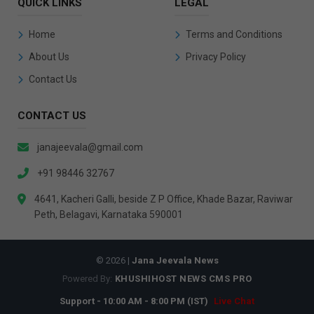
QUICK LINKS
LEGAL
Home
Terms and Conditions
About Us
Privacy Policy
Contact Us
CONTACT US
janajeevala@gmail.com
+91 98446 32767
4641, Kacheri Galli, beside Z P Office, Khade Bazar, Raviwar
Peth, Belagavi, Karnataka 590001
© 2026 |
Jana Jeevala News
Powered By:
KHUSHIHOST NEWS CMS PRO
Support - 10:00 AM - 8:00 PM (IST)
Live Chat