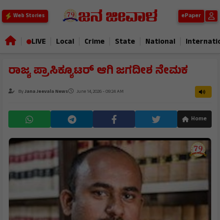
ePaper
Web Stories
|
|
|
|
|
|
LIVE
Local
Crime
State
National
Internati
ರಾಜ್ಯ ಪ್ರಾಸಿಕ್ಯೂಟರ್ ಆಗಿ ಜಗದೀಶ ನೇಮಕ
By
Jana Jeevala News
June 14, 2026 - 09:24 AM
Home