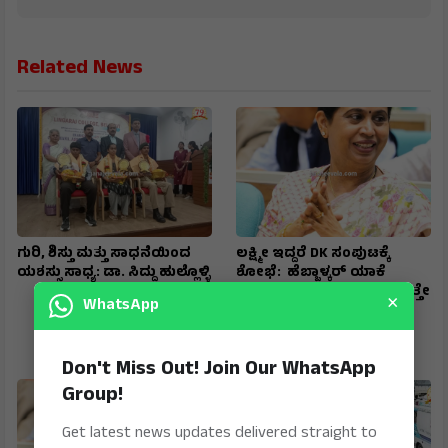
Related News
ಗುರಿ, ಶಿಸ್ತು ಮತ್ತು ಸಾಧನೆಯಿಂದ
ಲಕ್ಷ್ಮೀ ಇದ್ದರೆ DK ಸಂಪುಟಕ್ಕೆ
ಯಶಸ್ಸು ಸಾಧ್ಯ: ಡಾ. ಸಿದ್ದು ಹುಲ್ಲೊಳ್ಳಿ
ಶೋಭೆ: ಹೆಬ್ಬಾಳ್ಕರ್ ಯಾಕೆ
ಸಂಪುಟಕ್ಕೆ ಅತ್ಯಂತ ಅವಶ್ಯಕ ಗೊತ್ತೇ
×
WhatsApp
? ಬೆಳಗಾವಿಗೆ ಅಭಿವೃದ್ಧಿಯ
ಹೊಳೆಯನ್ನೇ ಹರಿಸಿದ್ದ
ಮಹಾನಾಯಕಿ
Don't Miss Out! Join Our WhatsApp
Group!
Get latest news updates delivered straight to