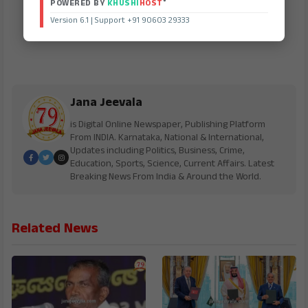
®
POWERED BY
KHUSHI
HOST
Version 6.1 | Support +91 90603 29333
Jana Jeevala
is Digital Online Newspaper, Publishing Platform
From INDIA. Karnataka, National & International,
Updates including Politics, Business, Crime,
Education, Sports, Science, Current Affairs. Latest
Breaking News From India & Around the World.
Related News