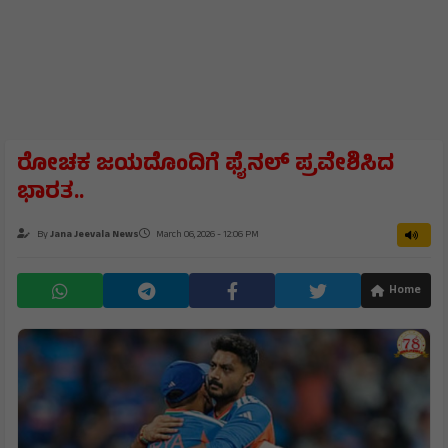
ರೋಚಕ ಜಯದೊಂದಿಗೆ ಫೈನಲ್ ಪ್ರವೇಶಿಸಿದ
ಭಾರತ..
By
Jana Jeevala News
March 06, 2026 - 12:06 PM
Home