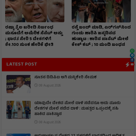
ರಷ್ಯಾ ತೈಲ ಖರೀದಿ ನಿರ್ಬಂಧ
ರಸ್ತೆ ಬಂದ್ ಮಾಡಿ, ಏರ್‌ಗನ್‌ನಿಂದ
ಮಸೂದೆಗೆ ಅಮೆರಿಕ ಸೆನೆಟ್ ಅಸ್ತು
ಗುಂಡು ಹಾರಿಸಿ ಜನ್ಮದಿನದ
; ಭಾರತ ಸೇರಿ 5 ದೇಶಗಳಿಗೆ
ಹುಚ್ಚಾಟ : ಕಾರಿನ ಬಾನೆಟ್ ಮೇಲೆ
ಶೇ.100 ಸುಂಕ ಹೇರಿಕೆ ಭೀತಿ
ಕೇಕ್ ಕಟ್‌ ; 10 ಮಂದಿ ಬಂಧನ
LATEST POST
ನೂತನ ಡಿಡಿಪಿಐ ಆಗಿ ಮನ್ನಿಕೇರಿ ನೇಮಕ
08 August 2026
ಯಾವುದೇ ದೇಶದ ಮೇಲೆ ದಾಳಿ ನಡೆದರೂ ಅದು ಮೂರು
ದೇಶಗಳ ಮೇಲೆ ನಡೆದ ದಾಳಿ : ಮಹತ್ವದ ಒಪ್ಪಂದಕ್ಕೆ ಸಹಿ
ಹಾಕಿದ ಪಾಕಿಸ್ತಾನ
08 August 2026