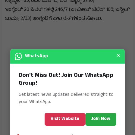
ಸ್ಯಾಮ್ಸನ್ 89, ಶಿವಂ ದುಬೆ 43; ವಿಲ್ ಜ್ಯಾಕ್ಸ್ 2/40)
ಇಂಗ್ಲೆಂಡ್ 20 ಓವರ್‌ಗಳಲ್ಲಿ 246/7 (ಜಾಕೋಬ್ ಬೆಥೆಲ್ 105; ಜಸ್ಪ್ರೀತ್
ಬುಮ್ರಾ 2/33) ಇಂಗ್ಲೆಂಡಿಗೆ ಏಳು ರನ್‌ಗಳಿಂದ ಸೋಲು.
×
WhatsApp
Don't Miss Out! Join Our WhatsApp
Group!
Get latest news updates delivered straight to
your WhatsApp.
Visit Website
Join Now