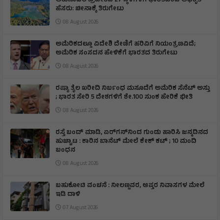
ಅರುಣಾಚಲ ಪ್ರದೇಶದ 27 ಸ್ಥಳಗಳಿಗೆ ಭಾರತದಿಂದ ಅಧಿಕೃತ
ಹೆಸರು: ಚೀನಾಕ್ಕೆ ತಿರುಗೇಟು
08 August 2026
ಅಮೆರಿಕದಲ್ಲೂ ವಿದೇಶಿ ದೇಣಿಗೆ ಹರಿವಿಗೆ ನಿಯಂತ್ರಣವಿದೆ;
ಅಮೆರಿಕ ಸಂಸದನ ಹೇಳಿಕೆಗೆ ಭಾರತದ ತಿರುಗೇಟು
08 August 2026
ರಷ್ಯಾ ತೈಲ ಖರೀದಿ ನಿರ್ಬಂಧ ಮಸೂದೆಗೆ ಅಮೆರಿಕ ಸೆನೆಟ್ ಅಸ್ತು
; ಭಾರತ ಸೇರಿ 5 ದೇಶಗಳಿಗೆ ಶೇ.100 ಸುಂಕ ಹೇರಿಕೆ ಭೀತಿ
08 August 2026
ರಸ್ತೆ ಬಂದ್ ಮಾಡಿ, ಏರ್‌ಗನ್‌ನಿಂದ ಗುಂಡು ಹಾರಿಸಿ ಜನ್ಮದಿನದ
ಹುಚ್ಚಾಟ : ಕಾರಿನ ಬಾನೆಟ್ ಮೇಲೆ ಕೇಕ್ ಕಟ್‌ ; 10 ಮಂದಿ
ಬಂಧನ
08 August 2026
ಬಹುಕೋಟಿ ವಂಚನೆ : ನೀಲಣ್ಣವರ, ಆಪ್ತರ ನಿವಾಸಗಳ ಮೇಲೆ
ಇಡಿ ದಾಳಿ
07 August 2026