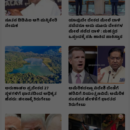
ನೂತನ ಡಿಡಿಪಿಐ ಆಗಿ ಮನ್ನಿಕೇರಿ
ಯಾವುದೇ ದೇಶದ ಮೇಲೆ ದಾಳಿ
ನೇಮಕ
ನಡೆದರೂ ಅದು ಮೂರು ದೇಶಗಳ
ಮೇಲೆ ನಡೆದ ದಾಳಿ : ಮಹತ್ವದ
ಒಪ್ಪಂದಕ್ಕೆ ಸಹಿ ಹಾಕಿದ ಪಾಕಿಸ್ತಾನ
ಅರುಣಾಚಲ ಪ್ರದೇಶದ 27
ಅಮೆರಿಕದಲ್ಲೂ ವಿದೇಶಿ ದೇಣಿಗೆ
ಸ್ಥಳಗಳಿಗೆ ಭಾರತದಿಂದ ಅಧಿಕೃತ
ಹರಿವಿಗೆ ನಿಯಂತ್ರಣವಿದೆ; ಅಮೆರಿಕ
ಹೆಸರು: ಚೀನಾಕ್ಕೆ ತಿರುಗೇಟು
ಸಂಸದನ ಹೇಳಿಕೆಗೆ ಭಾರತದ
ತಿರುಗೇಟು