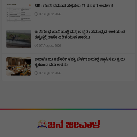
SIR : ಗಣತಿ ನಮೂನೆ ಸಲ್ಲಿಸಲು 17 ರವರೆಗೆ ಅವಕಾಶ
07 August 2026
ಈ ನಿಗೂಢ ಬಾವಿಯಲ್ಲಿ ಮತ್ತೆ ಅಚ್ಚರಿ ; ಸಮುದ್ರದ ಅಲೆಯಂತೆ
ತನ್ನಷ್ಟಕ್ಕೆ ತಾನೇ ಏರಿಳಿಯುವ ನೀರು..!
07 August 2026
ವಿಭಾಗೀಯ ಕಚೇರಿಗಳನ್ನು ಬೆಳಗಾವಿಯಲ್ಲಿ ಸ್ಥಾಪಿಸಲು ಕ್ರಮ
ಕೈಕೊಂಡವರು ಅರಸು
07 August 2026