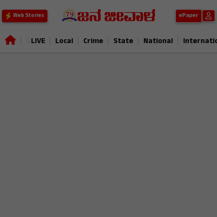
ePaper
Web Stories
|
|
|
|
|
|
LIVE
Local
Crime
State
National
Internati