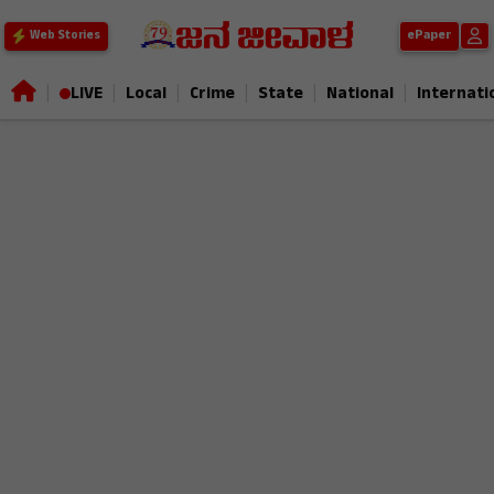
ePaper
Web Stories
|
|
|
|
|
|
LIVE
Local
Crime
State
National
Internati