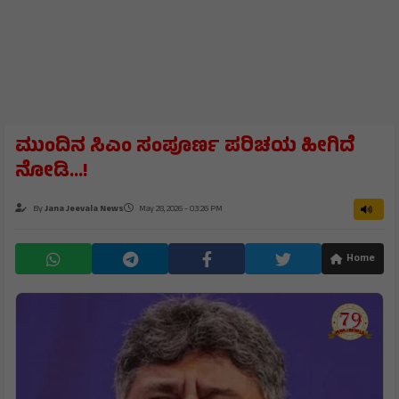
ಮುಂದಿನ ಸಿಎಂ ಸಂಪೂರ್ಣ ಪರಿಚಯ ಹೀಗಿದೆ
ನೋಡಿ...!
By
Jana Jeevala News
May 28, 2026 - 03:26 PM
Home