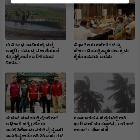
ಈ ನಿಗೂಢ ಬಾವಿಯಲ್ಲಿ ಮತ್ತೆ
ವಿಭಾಗೀಯ ಕಚೇರಿಗಳನ್ನು
ಅಚ್ಚರಿ ; ಸಮುದ್ರದ ಅಲೆಯಂತೆ
ಬೆಳಗಾವಿಯಲ್ಲಿ ಸ್ಥಾಪಿಸಲು ಕ್ರಮ
ತನ್ನಷ್ಟಕ್ಕೆ ತಾನೇ ಏರಿಳಿಯುವ
ಕೈಕೊಂಡವರು ಅರಸು
ನೀರು..!
ಮದುವೆ ಮನೆಯಲ್ಲಿ ಪೊಲೀಸ್
ಕರ್ನಾಟಕದ 4 ಜಿಲ್ಲೆಗಳಲ್ಲಿ ಅತಿ
ಅಧಿಕಾರಿ ಹತ್ಯೆ ; ಹೆಸರು
ಭಾರಿ ಮಳೆ ಮುನ್ಸೂಚನೆ ; ಆರೆಂಜ್‌
ಬದಲಿಸಿಕೊಂಡು ನಕಲಿ ವೈದ್ಯನಾಗಿ
ಅಲರ್ಟ್‌ ಘೋಷಣೆ
ಬದುಕಿದ್ದ ಆರೋಪಿ 28 ವರ್ಷಗಳ