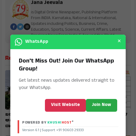
Jana Jeevala
is Digital Online Newspaper, Publishing Platform
From INDIA. Karnataka, National & International,
Updates including Politics, Business, Crime,
Education, Sports, Science, Current Affairs. Latest
Breaking News From India & Around the World.
×
WhatsApp
Related News
Don't Miss Out! Join Our WhatsApp
Group!
Get latest news updates delivered straight to
your WhatsApp.
Visit Website
Join Now
ಬಹುಕೋಟಿ ವಂಚನೆ : ನೀಲಣ್ಣವರ,
SIR : ಗಣತಿ ನಮೂನೆ ಸಲ್ಲಿಸಲು 17
ಆಪ್ತರ ನಿವಾಸಗಳ ಮೇಲೆ ಇಡಿ
ರವರೆಗೆ ಅವಕಾಶ
®
POWERED BY
KHUSHI
HOST
ದಾಳಿ
Version 6.1 | Support +91 90603 29333