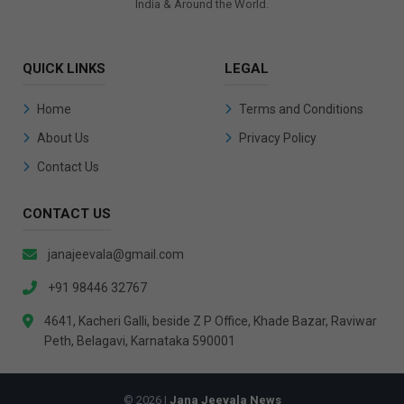
India & Around the World.
QUICK LINKS
LEGAL
Home
Terms and Conditions
About Us
Privacy Policy
Contact Us
CONTACT US
janajeevala@gmail.com
+91 98446 32767
4641, Kacheri Galli, beside Z P Office, Khade Bazar, Raviwar
Peth, Belagavi, Karnataka 590001
© 2026 |
Jana Jeevala News