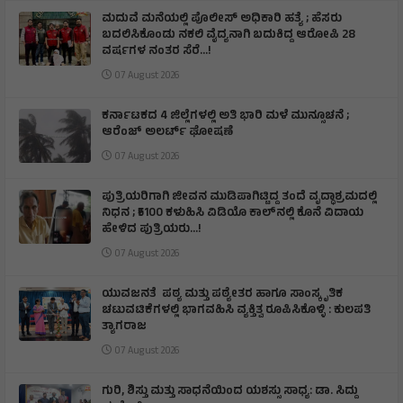
ಮದುವೆ ಮನೆಯಲ್ಲಿ ಪೊಲೀಸ್ ಅಧಿಕಾರಿ ಹತ್ಯೆ ; ಹೆಸರು
ಬದಲಿಸಿಕೊಂಡು ನಕಲಿ ವೈದ್ಯನಾಗಿ ಬದುಕಿದ್ದ ಆರೋಪಿ 28
ವರ್ಷಗಳ ನಂತರ ಸೆರೆ…!
07 August 2026
ಕರ್ನಾಟಕದ 4 ಜಿಲ್ಲೆಗಳಲ್ಲಿ ಅತಿ ಭಾರಿ ಮಳೆ ಮುನ್ಸೂಚನೆ ;
ಆರೆಂಜ್‌ ಅಲರ್ಟ್‌ ಘೋಷಣೆ
07 August 2026
ಪುತ್ರಿಯರಿಗಾಗಿ ಜೀವನ ಮುಡಿಪಾಗಿಟ್ಟಿದ್ದ ತಂದೆ ವೃದ್ಧಾಶ್ರಮದಲ್ಲಿ
ನಿಧನ ; ₹5100 ಕಳುಹಿಸಿ ವಿಡಿಯೊ ಕಾಲ್‌ನಲ್ಲಿ ಕೊನೆ ವಿದಾಯ
ಹೇಳಿದ ಪುತ್ರಿಯರು...!
07 August 2026
ಯುವಜನತೆ ಪಠ್ಯ ಮತ್ತು ಪಠ್ಯೇತರ ಹಾಗೂ ಸಾಂಸ್ಕೃತಿಕ
ಚಟುವಟಿಕೆಗಳಲ್ಲಿ ಭಾಗವಹಿಸಿ ವ್ಯಕ್ತಿತ್ವ ರೂಪಿಸಿಕೊಳ್ಳಿ : ಕುಲಪತಿ
ತ್ಯಾಗರಾಜ
07 August 2026
ಗುರಿ, ಶಿಸ್ತು ಮತ್ತು ಸಾಧನೆಯಿಂದ ಯಶಸ್ಸು ಸಾಧ್ಯ: ಡಾ. ಸಿದ್ದು