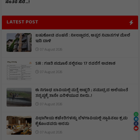
ನಂತರ ಸೆರೆ…!
LATEST POST
ಬಹುಕೋಟಿ ವಂಚನೆ : ನೀಲಣ್ಣವರ, ಆಪ್ತರ ನಿವಾಸಗಳ ಮೇಲೆ
ಇಡಿ ದಾಳಿ
07 August 2026
SIR : ಗಣತಿ ನಮೂನೆ ಸಲ್ಲಿಸಲು 17 ರವರೆಗೆ ಅವಕಾಶ
07 August 2026
ಈ ನಿಗೂಢ ಬಾವಿಯಲ್ಲಿ ಮತ್ತೆ ಅಚ್ಚರಿ ; ಸಮುದ್ರದ ಅಲೆಯಂತೆ
ತನ್ನಷ್ಟಕ್ಕೆ ತಾನೇ ಏರಿಳಿಯುವ ನೀರು..!
07 August 2026
ವಿಭಾಗೀಯ ಕಚೇರಿಗಳನ್ನು ಬೆಳಗಾವಿಯಲ್ಲಿ ಸ್ಥಾಪಿಸಲು ಕ್ರಮ
ಕೈಕೊಂಡವರು ಅರಸು
07 August 2026