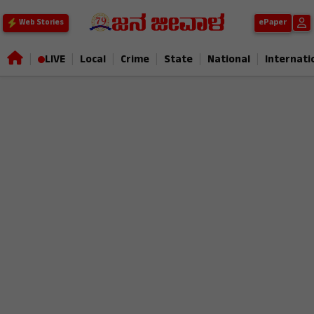
ePaper
Web Stories
|
|
|
|
|
|
LIVE
Local
Crime
State
National
Internati