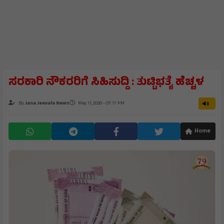
ಸರಕಾರಿ ನೌಕರರಿಗೆ ಸಿಹಿಸುದ್ದಿ : ತುಟ್ಟಿಭತ್ಯೆ ಹೆಚ್ಚಳ
By
Jana Jeevala News
May 11, 2026 - 07:17 PM
Home