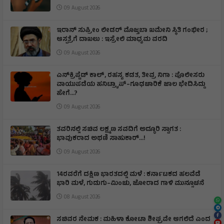
09 August 2026
ಇರಾನ್‌ ಸುಪ್ರೀಂ ಲೀಡರ್‌ ಮೊಜ್ತಬಾ ಖಮೇನಿ ಸ್ಥಿತಿ ಗಂಭೀರ ;
ಆಸ್ಪತ್ರೆಗೆ ದಾಖಲು : ಇಸ್ರೇಲಿ ಮಾಧ್ಯಮ ವರದಿ
09 August 2026
ಎನ್‌ಕ್ರಿಪ್ಟೆಡ್‌ ಕಾಲ್‌, ರಹಸ್ಯ ಕಡತ, ತೀವ್ರ ನಿಗಾ : ಪೊಲೀಸರು
ವಾಯುಪಡೆಯ ಹನಿಟ್ರ್ಯಾಪ್–ಗೂಢಚಾರಿಕೆ ಜಾಲ ಭೇದಿಸಿದ್ದು
ಹೇಗೆ…?
09 August 2026
ತವರಿನಲ್ಲಿ ಸಚಿವ ಲಕ್ಷ್ಮಣ ಸವದಿಗೆ ಅದ್ಧೂರಿ ಸ್ವಾಗತ :
ಭಾವುಕರಾದ ಅಥಣಿ ಸಾಹುಕಾರ್...!
09 August 2026
14ರವರೆಗೆ ದಕ್ಷಿಣ ಭಾರತದಲ್ಲಿ ಮಳೆ : ಕರ್ನಾಟಕದ ಹಲವೆಡೆ
ಭಾರಿ ಮಳೆ, ಗುಡುಗು–ಮಿಂಚು, ಜೋರಾದ ಗಾಳಿ ಮುನ್ಸೂಚನೆ
08 August 2026
ಸಚಿವರ ನೇಮಕ : ಮಹಿಳಾ ಕೋಟಾ ಶೀಘ್ರವೇ ಆಗಲಿದೆ ಎಂದ