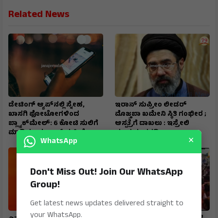
Related News
ಡೇಟಿಂಗ್ ಆ್ಯಪ್‌ನಲ್ಲಿ ಸ್ನೇಹ,
ಇರಾನ್‌ ಸುಪ್ರೀಂ ಲೀಡರ್‌
ಖಾಸಗಿ ಫೋಟೋಗಳಿಂದ
ಮೊಜ್ತಬಾ ಖಮೇನಿ ಸ್ಥಿತಿ ಗಂಭೀರ ;
ಬ್ಲ್ಯಾಕ್‌ಮೇಲ್: ₹6 ಕೋಟಿ ಸುಲಿಗೆ
ಆಸ್ಪತ್ರೆಗೆ ದಾಖಲು : ಇಸ್ರೇಲಿ
ಮಾಡಿದ ಖತರ್ನಾಕ್‌ ಮಹಿಳೆ
ಮಾಧ್ಯಮ ವರದಿ
×
WhatsApp
Don't Miss Out! Join Our WhatsApp
Group!
Get latest news updates delivered straight to
your WhatsApp.