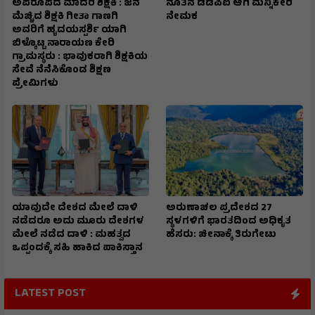
ಅಪರೂಪದ ಮಾದರಿ ಶಿಕ್ಷಕಿ : ಜನ
ನೂತನ ಡಿಡಿಪಿಐ ಆಗಿ ಮನ್ನಿಕೇರಿ
ಮೆಚ್ಚಿದ ಶಿಕ್ಷಕಿ ಗೀತಾ ಗಾಣಗಿ
ನೇಮಕ
ಅವರಿಗೆ ಹೃದಯಸ್ಪರ್ಶಿ ಯಾಗಿ
ಬಿಳ್ಕೊಟ್ಟ ನಾರಾಯಣ ಕೇರಿ
ಗ್ರಾಮಸ್ಥರು : ಭಾವುಕರಾಗಿ ಶಿಕ್ಷಕಿಯ
ಸೇವೆ ನೆನೆಸಿಕೊಂಡ ಶಿಕ್ಷಣ
ಪ್ರೇಮಿಗಳು
ಯಾವುದೇ ದೇಶದ ಮೇಲೆ ದಾಳಿ
ಅರುಣಾಚಲ ಪ್ರದೇಶದ 27
ನಡೆದರೂ ಅದು ಮೂರು ದೇಶಗಳ
ಸ್ಥಳಗಳಿಗೆ ಭಾರತದಿಂದ ಅಧಿಕೃತ
ಮೇಲೆ ನಡೆದ ದಾಳಿ : ಮಹತ್ವದ
ಹೆಸರು: ಚೀನಾಕ್ಕೆ ತಿರುಗೇಟು
ಒಪ್ಪಂದಕ್ಕೆ ಸಹಿ ಹಾಕಿದ ಪಾಕಿಸ್ತಾನ
LATEST POST