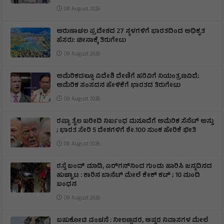
08 August 2026
ಅರುಣಾಚಲ ಪ್ರದೇಶದ 27 ಸ್ಥಳಗಳಿಗೆ ಭಾರತದಿಂದ ಅಧಿಕೃತ
ಹೆಸರು: ಚೀನಾಕ್ಕೆ ತಿರುಗೇಟು
08 August 2026
ಅಮೆರಿಕದಲ್ಲೂ ವಿದೇಶಿ ದೇಣಿಗೆ ಹರಿವಿಗೆ ನಿಯಂತ್ರಣವಿದೆ;
ಅಮೆರಿಕ ಸಂಸದನ ಹೇಳಿಕೆಗೆ ಭಾರತದ ತಿರುಗೇಟು
08 August 2026
ರಷ್ಯಾ ತೈಲ ಖರೀದಿ ನಿರ್ಬಂಧ ಮಸೂದೆಗೆ ಅಮೆರಿಕ ಸೆನೆಟ್ ಅಸ್ತು
; ಭಾರತ ಸೇರಿ 5 ದೇಶಗಳಿಗೆ ಶೇ.100 ಸುಂಕ ಹೇರಿಕೆ ಭೀತಿ
08 August 2026
ರಸ್ತೆ ಬಂದ್ ಮಾಡಿ, ಏರ್‌ಗನ್‌ನಿಂದ ಗುಂಡು ಹಾರಿಸಿ ಜನ್ಮದಿನದ
ಹುಚ್ಚಾಟ : ಕಾರಿನ ಬಾನೆಟ್ ಮೇಲೆ ಕೇಕ್ ಕಟ್‌ ; 10 ಮಂದಿ
ಬಂಧನ
08 August 2026
ಬಹುಕೋಟಿ ವಂಚನೆ : ನೀಲಣ್ಣವರ, ಆಪ್ತರ ನಿವಾಸಗಳ ಮೇಲೆ