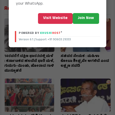
your WhatsApp.
Related News
Visit Website
Join Now
®
POWERED BY
KHUSHI
HOST
Version 6.1 | Support +91 90603 29333
14ರವರೆಗೆ ದಕ್ಷಿಣ ಭಾರತದಲ್ಲಿ ಮಳೆ
ಸಚಿವರ ನೇಮಕ : ಮಹಿಳಾ
: ಕರ್ನಾಟಕದ ಹಲವೆಡೆ ಭಾರಿ ಮಳೆ,
ಕೋಟಾ ಶೀಘ್ರವೇ ಆಗಲಿದೆ ಎಂದ
ಗುಡುಗು–ಮಿಂಚು, ಜೋರಾದ ಗಾಳಿ
ಲಕ್ಷ್ಮಣ ಸವದಿ
ಮುನ್ಸೂಚನೆ