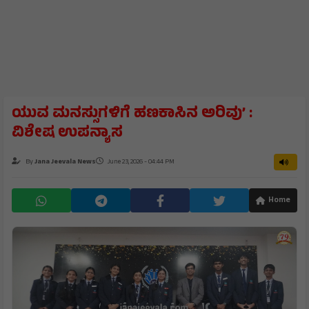
ಯುವ ಮನಸ್ಸುಗಳಿಗೆ ಹಣಕಾಸಿನ ಅರಿವು’ :
ವಿಶೇಷ ಉಪನ್ಯಾಸ
By
Jana Jeevala News
June 23, 2026 - 04:44 PM
Home