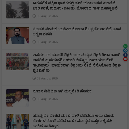
14ರವರೆಗೆ ದಕ್ಷಿಣ ಭಾರತದಲ್ಲಿ ಮಳೆ : ಕರ್ನಾಟಕದ ಹಲವೆಡೆ
ಭಾರಿ ಮಳೆ, ಗುಡುಗು–ಮಿಂಚು, ಜೋರಾದ ಗಾಳಿ ಮುನ್ಸೂಚನೆ
08 August 2026
ಸಚಿವರ ನೇಮಕ : ಮಹಿಳಾ ಕೋಟಾ ಶೀಘ್ರವೇ ಆಗಲಿದೆ ಎಂದ
ಲಕ್ಷ್ಮಣ ಸವದಿ
08 August 2026
ಅಪರೂಪದ ಮಾದರಿ ಶಿಕ್ಷಕಿ : ಜನ ಮೆಚ್ಚಿದ ಶಿಕ್ಷಕಿ ಗೀತಾ ಗಾಣಗಿ
ಅವರಿಗೆ ಹೃದಯಸ್ಪರ್ಶಿ ಯಾಗಿ ಬಿಳ್ಕೊಟ್ಟ ನಾರಾಯಣ ಕೇರಿ
ಗ್ರಾಮಸ್ಥರು : ಭಾವುಕರಾಗಿ ಶಿಕ್ಷಕಿಯ ಸೇವೆ ನೆನೆಸಿಕೊಂಡ ಶಿಕ್ಷಣ
ಪ್ರೇಮಿಗಳು
08 August 2026
ನೂತನ ಡಿಡಿಪಿಐ ಆಗಿ ಮನ್ನಿಕೇರಿ ನೇಮಕ
08 August 2026
ಯಾವುದೇ ದೇಶದ ಮೇಲೆ ದಾಳಿ ನಡೆದರೂ ಅದು ಮೂರು
ದೇಶಗಳ ಮೇಲೆ ನಡೆದ ದಾಳಿ : ಮಹತ್ವದ ಒಪ್ಪಂದಕ್ಕೆ ಸಹಿ
ಹಾಕಿದ ಪಾಕಿಸ್ತಾನ