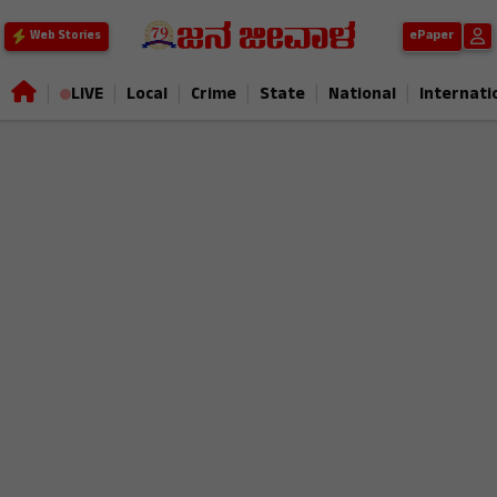
ePaper
Web Stories
|
|
|
|
|
|
LIVE
Local
Crime
State
National
Internati