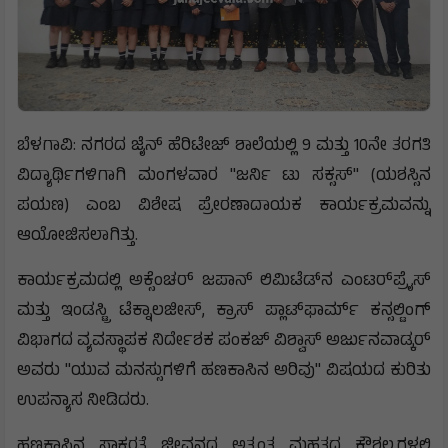
ಬೆಳಗಾವಿ: ನಗರದ ಜೈನ್ ಹೆರಿಟೇಜ್ ಶಾಲೆಯಲ್ಲಿ 9 ಮತ್ತು 10ನೇ ತರಗತಿ
ವಿದ್ಯಾರ್ಥಿಗಳಿಗಾಗಿ ಮಂಗಳವಾರ "ಜರ್ನಿ ಟು ಸಕ್ಸಸ್" (ಯಶಸ್ಸಿನ
ಪಯಣ) ಎಂಬ ವಿಶೇಷ ಪ್ರೇರಣಾದಾಯಕ ಕಾರ್ಯಕ್ರಮವನ್ನು
ಆಯೋಜಿಸಲಾಗಿತ್ತು.
ಕಾರ್ಯಕ್ರಮದಲ್ಲಿ ಅಕ್ಸೆಂಚರ್ ಜಪಾನ್ ಲಿಮಿಟೆಡ್‌ನ ಎಂಟರ್‌ಪ್ರೈಸ್
ಮತ್ತು ಇಂಡಸ್ಟ್ರಿ ಟೆಕ್ನಾಲಜೀಸ್, ಕ್ರಾಸ್ ಪ್ಲಾಟ್‌ಫಾರ್ಮ್ ಕನ್ಸಲ್ಟಿಂಗ್
ವಿಭಾಗದ ವ್ಯವಸ್ಥಾಪಕ ನಿರ್ದೇಶಕ ಪಂಕಜ್ ವಿಶ್ವಾಸ್ ಅರ್ಜುನವಾಡ್ಕರ್
ಅವರು "ಯುವ ಮನಸ್ಸುಗಳಿಗೆ ಹಣಕಾಸಿನ ಅರಿವು" ವಿಷಯದ ಕುರಿತು
ಉಪನ್ಯಾಸ ನೀಡಿದರು.
ಹಣಕಾಸಿನ ಸಾಕ್ಷರತೆ ಜೀವನದ ಅತ್ಯಂತ ಮಹತ್ವದ ಕೌಶಲ್ಯಗಳಲ್ಲಿ