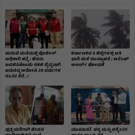
ಮದುವೆ ಮನೆಯಲ್ಲಿ ಪೊಲೀಸ್
ಕರ್ನಾಟಕದ 4 ಜಿಲ್ಲೆಗಳಲ್ಲಿ ಅತಿ
ಅಧಿಕಾರಿ ಹತ್ಯೆ ; ಹೆಸರು
ಭಾರಿ ಮಳೆ ಮುನ್ಸೂಚನೆ ; ಆರೆಂಜ್‌
ಬದಲಿಸಿಕೊಂಡು ನಕಲಿ ವೈದ್ಯನಾಗಿ
ಅಲರ್ಟ್‌ ಘೋಷಣೆ
ಬದುಕಿದ್ದ ಆರೋಪಿ 28 ವರ್ಷಗಳ
ನಂತರ ಸೆರೆ…!
ಪುತ್ರಿಯರಿಗಾಗಿ ಜೀವನ
ಯುವಜನತೆ ಪಠ್ಯ ಮತ್ತು ಪಠ್ಯೇತರ