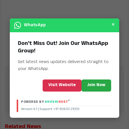
×
WhatsApp
Don't Miss Out! Join Our WhatsApp
Group!
Get latest news updates delivered straight to
your WhatsApp.
Jana Jeevala
is Digital Online Newspaper, Publishing Platform
Visit Website
Join Now
From INDIA. Karnataka, National & International,
Updates including Politics, Business, Crime,
Education, Sports, Science, Current Affairs. Latest
®
POWERED BY
KHUSHI
HOST
Breaking News From India & Around the World.
Version 6.1 | Support +91 90603 29333
Related News