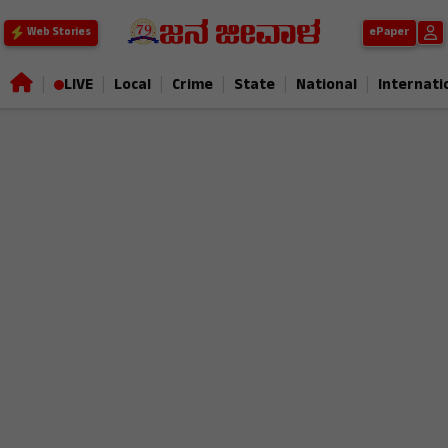
ePaper
Web Stories
|
|
|
|
|
|
LIVE
Local
Crime
State
National
Internati