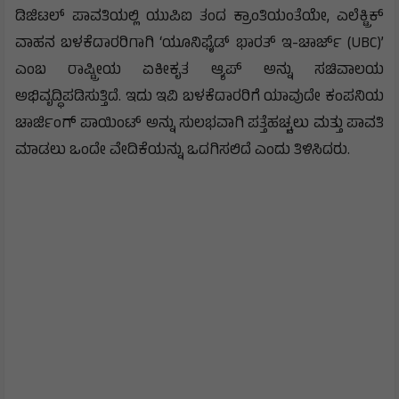
ಡಿಜಿಟಲ್ ಪಾವತಿಯಲ್ಲಿ ಯುಪಿಐ ತಂದ ಕ್ರಾಂತಿಯಂತೆಯೇ, ಎಲೆಕ್ಟ್ರಿಕ್
ವಾಹನ ಬಳಕೆದಾರರಿಗಾಗಿ ‘ಯೂನಿಫೈಡ್ ಭಾರತ್ ಇ-ಚಾರ್ಜ್ (UBC)’
ಎಂಬ ರಾಷ್ಟ್ರೀಯ ಏಕೀಕೃತ ಆ್ಯಪ್ ಅನ್ನು ಸಚಿವಾಲಯ
ಅಭಿವೃದ್ಧಿಪಡಿಸುತ್ತಿದೆ. ಇದು ಇವಿ ಬಳಕೆದಾರರಿಗೆ ಯಾವುದೇ ಕಂಪನಿಯ
ಚಾರ್ಜಿಂಗ್ ಪಾಯಿಂಟ್ ಅನ್ನು ಸುಲಭವಾಗಿ ಪತ್ತೆಹಚ್ಚಲು ಮತ್ತು ಪಾವತಿ
ಮಾಡಲು ಒಂದೇ ವೇದಿಕೆಯನ್ನು ಒದಗಿಸಲಿದೆ ಎಂದು ತಿಳಿಸಿದರು.