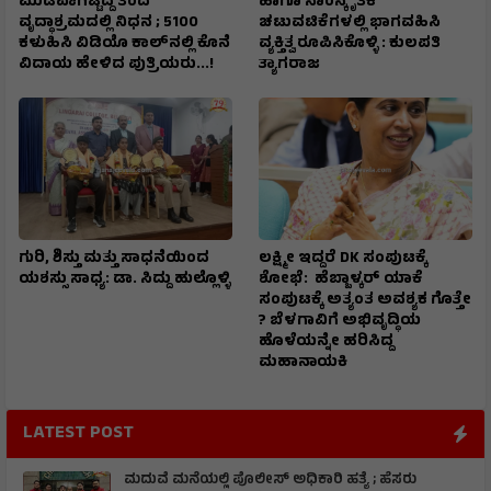
ಮುಡಿಪಾಗಿಟ್ಟಿದ್ದ ತಂದೆ
ಹಾಗೂ ಸಾಂಸ್ಕೃತಿಕ
ವೃದ್ಧಾಶ್ರಮದಲ್ಲಿ ನಿಧನ ; ₹5100
ಚಟುವಟಿಕೆಗಳಲ್ಲಿ ಭಾಗವಹಿಸಿ
ಕಳುಹಿಸಿ ವಿಡಿಯೊ ಕಾಲ್‌ನಲ್ಲಿ ಕೊನೆ
ವ್ಯಕ್ತಿತ್ವ ರೂಪಿಸಿಕೊಳ್ಳಿ : ಕುಲಪತಿ
ವಿದಾಯ ಹೇಳಿದ ಪುತ್ರಿಯರು...!
ತ್ಯಾಗರಾಜ
ಗುರಿ, ಶಿಸ್ತು ಮತ್ತು ಸಾಧನೆಯಿಂದ
ಲಕ್ಷ್ಮೀ ಇದ್ದರೆ DK ಸಂಪುಟಕ್ಕೆ
ಯಶಸ್ಸು ಸಾಧ್ಯ: ಡಾ. ಸಿದ್ದು ಹುಲ್ಲೊಳ್ಳಿ
ಶೋಭೆ: ಹೆಬ್ಬಾಳ್ಕರ್ ಯಾಕೆ
ಸಂಪುಟಕ್ಕೆ ಅತ್ಯಂತ ಅವಶ್ಯಕ ಗೊತ್ತೇ
? ಬೆಳಗಾವಿಗೆ ಅಭಿವೃದ್ಧಿಯ
ಹೊಳೆಯನ್ನೇ ಹರಿಸಿದ್ದ
ಮಹಾನಾಯಕಿ
LATEST POST
ಮದುವೆ ಮನೆಯಲ್ಲಿ ಪೊಲೀಸ್ ಅಧಿಕಾರಿ ಹತ್ಯೆ ; ಹೆಸರು