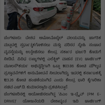
ಬೆಂಗಳೂರು: ದೇಶದ ಆಟೋಮೊಬೈಲ್ ವಲಯವನ್ನು ಜಾಗತಿಕ
ಮಟ್ಟದಲ್ಲಿ ಸ್ಪರ್ಧಾತ್ಮಕಗೊಳಿಸಲು ಮತ್ತು ಪರಿಸರ ಸ್ನೇಹಿ ಸಂಚಾರ
ವ್ಯವಸ್ಥೆಯನ್ನು ಉತ್ತೇಜಿಸಲು ಕೇಂದ್ರ ಸರ್ಕಾರ ಭರ್ಜರಿ ಕೊಡುಗೆ
ನೀಡಿದೆ. ವಿವಿಧ ರಾಜ್ಯಗಳಲ್ಲಿ ಎಲೆಕ್ಟ್ರಿಕ್ ವಾಹನ (EV) ಚಾರ್ಜಿಂಗ್
ಮೂಲಸೌಕರ್ಯ ಅಭಿವೃದ್ಧಿಗಾಗಿ ಒಟ್ಟು ₹503.86 ಕೋಟಿ ಮೌಲ್ಯದ
ಪ್ರಸ್ತಾವನೆಗಳಿಗೆ ಅನುಮೋದನೆ ನೀಡಲಾಗಿದ್ದು, ಇದರಲ್ಲಿ ಕರ್ನಾಟಕಕ್ಕೆ
₹123.26 ಕೋಟಿ ಹಂಚಿಕೆಯಾಗಿದೆ ಎಂದು ಕೇಂದ್ರ ಭಾರಿ ಕೈಗಾರಿಕಾ
ಸಚಿವ ಎಚ್.ಡಿ. ಕುಮಾರಸ್ವಾಮಿ ಪ್ರಕಟಿಸಿದ್ದಾರೆ.
ಬೆಂಗಳೂರಿನಲ್ಲಿ ಆಯೋಜಿಸಲಾಗಿದ್ದ ‘ಪಿಎಂ ಇ-ಡ್ರೈವ್ (PM E-
DRIVE)’ ಯೋಜನೆಯಡಿ ದೇಶಾದ್ಯಂತ ಇವಿ ಚಾರ್ಜಿಂಗ್