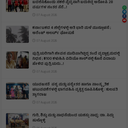
ಬದಲಿಸಿಕೊಂಡು ನಕಲಿ ವೈದ್ಯನಾಗಿ ಬದುಕಿದ್ದ ಆರೋಪಿ 28
ವರ್ಷಗಳ ನಂತರ ಸೆರೆ…!
07 August 2026
ಕರ್ನಾಟಕದ 4 ಜಿಲ್ಲೆಗಳಲ್ಲಿ ಅತಿ ಭಾರಿ ಮಳೆ ಮುನ್ಸೂಚನೆ ;
ಆರೆಂಜ್‌ ಅಲರ್ಟ್‌ ಘೋಷಣೆ
07 August 2026
ಪುತ್ರಿಯರಿಗಾಗಿ ಜೀವನ ಮುಡಿಪಾಗಿಟ್ಟಿದ್ದ ತಂದೆ ವೃದ್ಧಾಶ್ರಮದಲ್ಲಿ
ನಿಧನ ; ₹5100 ಕಳುಹಿಸಿ ವಿಡಿಯೊ ಕಾಲ್‌ನಲ್ಲಿ ಕೊನೆ ವಿದಾಯ
ಹೇಳಿದ ಪುತ್ರಿಯರು...!
07 August 2026
ಯುವಜನತೆ ಪಠ್ಯ ಮತ್ತು ಪಠ್ಯೇತರ ಹಾಗೂ ಸಾಂಸ್ಕೃತಿಕ
ಚಟುವಟಿಕೆಗಳಲ್ಲಿ ಭಾಗವಹಿಸಿ ವ್ಯಕ್ತಿತ್ವ ರೂಪಿಸಿಕೊಳ್ಳಿ : ಕುಲಪತಿ
ತ್ಯಾಗರಾಜ
07 August 2026
ಗುರಿ, ಶಿಸ್ತು ಮತ್ತು ಸಾಧನೆಯಿಂದ ಯಶಸ್ಸು ಸಾಧ್ಯ: ಡಾ. ಸಿದ್ದು
ಹುಲ್ಲೊಳ್ಳಿ