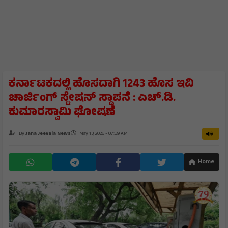
ಕರ್ನಾಟಕದಲ್ಲಿ ಹೊಸದಾಗಿ 1243 ಹೊಸ ಇವಿ
ಚಾರ್ಜಿಂಗ್‌ ಸ್ಟೇಷನ್‌ ಸ್ಥಾಪನೆ : ಎಚ್‌.ಡಿ.
ಕುಮಾರಸ್ವಾಮಿ ಘೋಷಣೆ
By
Jana Jeevala News
May 13, 2026 - 07:39 AM
Home