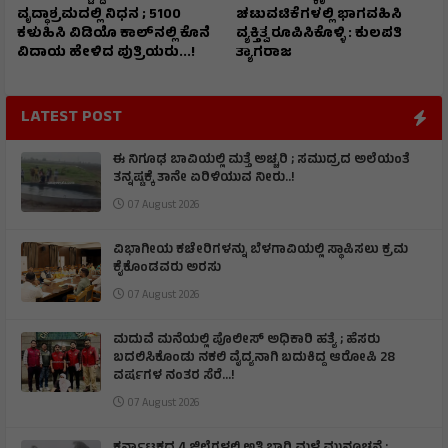
ವೃದ್ಧಾಶ್ರಮದಲ್ಲಿ ನಿಧನ ; ₹5100
ಚಟುವಟಿಕೆಗಳಲ್ಲಿ ಭಾಗವಹಿಸಿ
ಕಳುಹಿಸಿ ವಿಡಿಯೊ ಕಾಲ್‌ನಲ್ಲಿ ಕೊನೆ
ವ್ಯಕ್ತಿತ್ವ ರೂಪಿಸಿಕೊಳ್ಳಿ : ಕುಲಪತಿ
ವಿದಾಯ ಹೇಳಿದ ಪುತ್ರಿಯರು...!
ತ್ಯಾಗರಾಜ
LATEST POST
ಈ ನಿಗೂಢ ಬಾವಿಯಲ್ಲಿ ಮತ್ತೆ ಅಚ್ಚರಿ ; ಸಮುದ್ರದ ಅಲೆಯಂತೆ
ತನ್ನಷ್ಟಕ್ಕೆ ತಾನೇ ಏರಿಳಿಯುವ ನೀರು..!
07 August 2026
ವಿಭಾಗೀಯ ಕಚೇರಿಗಳನ್ನು ಬೆಳಗಾವಿಯಲ್ಲಿ ಸ್ಥಾಪಿಸಲು ಕ್ರಮ
ಕೈಕೊಂಡವರು ಅರಸು
07 August 2026
ಮದುವೆ ಮನೆಯಲ್ಲಿ ಪೊಲೀಸ್ ಅಧಿಕಾರಿ ಹತ್ಯೆ ; ಹೆಸರು
ಬದಲಿಸಿಕೊಂಡು ನಕಲಿ ವೈದ್ಯನಾಗಿ ಬದುಕಿದ್ದ ಆರೋಪಿ 28
ವರ್ಷಗಳ ನಂತರ ಸೆರೆ…!
07 August 2026