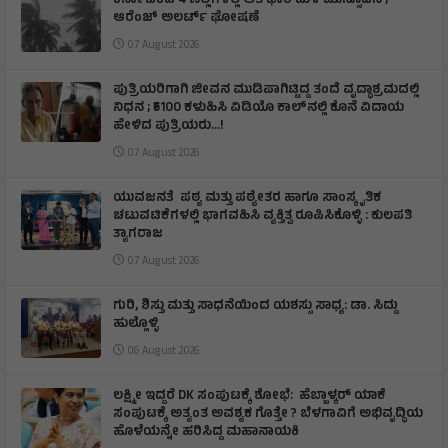
ಕರ್ನಾಟಕದ 4 ಜಿಲ್ಲೆಗಳಲ್ಲಿ ಅತಿ ಭಾರಿ ಮಳೆ ಮುನ್ಸೂಚನೆ ;
ಆರೆಂಜ್‌ ಅಲರ್ಟ್‌ ಘೋಷಣೆ
07 August 2026
ಪುತ್ರಿಯರಿಗಾಗಿ ಜೀವನ ಮುಡಿಪಾಗಿಟ್ಟಿದ್ದ ತಂದೆ ವೃದ್ಧಾಶ್ರಮದಲ್ಲಿ
ನಿಧನ ; ₹5100 ಕಳುಹಿಸಿ ವಿಡಿಯೊ ಕಾಲ್‌ನಲ್ಲಿ ಕೊನೆ ವಿದಾಯ
ಹೇಳಿದ ಪುತ್ರಿಯರು...!
07 August 2026
ಯುವಜನತೆ ಪಠ್ಯ ಮತ್ತು ಪಠ್ಯೇತರ ಹಾಗೂ ಸಾಂಸ್ಕೃತಿಕ
ಚಟುವಟಿಕೆಗಳಲ್ಲಿ ಭಾಗವಹಿಸಿ ವ್ಯಕ್ತಿತ್ವ ರೂಪಿಸಿಕೊಳ್ಳಿ : ಕುಲಪತಿ
ತ್ಯಾಗರಾಜ
07 August 2026
ಗುರಿ, ಶಿಸ್ತು ಮತ್ತು ಸಾಧನೆಯಿಂದ ಯಶಸ್ಸು ಸಾಧ್ಯ: ಡಾ. ಸಿದ್ದು
ಹುಲ್ಲೊಳ್ಳಿ
06 August 2026
ಲಕ್ಷ್ಮೀ ಇದ್ದರೆ DK ಸಂಪುಟಕ್ಕೆ ಶೋಭೆ: ಹೆಬ್ಬಾಳ್ಕರ್ ಯಾಕೆ
ಸಂಪುಟಕ್ಕೆ ಅತ್ಯಂತ ಅವಶ್ಯಕ ಗೊತ್ತೇ ? ಬೆಳಗಾವಿಗೆ ಅಭಿವೃದ್ಧಿಯ
ಹೊಳೆಯನ್ನೇ ಹರಿಸಿದ್ದ ಮಹಾನಾಯಕಿ