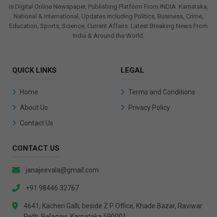
is Digital Online Newspaper, Publishing Platform From INDIA. Karnataka,
National & International, Updates including Politics, Business, Crime,
Education, Sports, Science, Current Affairs. Latest Breaking News From
India & Around the World.
QUICK LINKS
LEGAL
Home
Terms and Conditions
About Us
Privacy Policy
Contact Us
CONTACT US
janajeevala@gmail.com
+91 98446 32767
4641, Kacheri Galli, beside Z P Office, Khade Bazar, Raviwar
Peth, Belagavi, Karnataka 590001