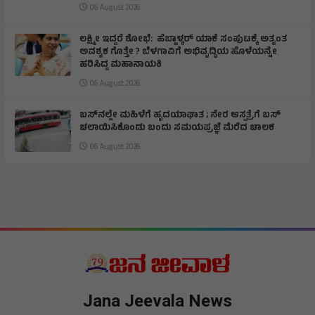
06 August 2026
ಲಕ್ಷ್ಮೀ ಇದ್ದರೆ ಶೋಭೆ: ಹೆಬ್ಬಾಳ್ಕರ್ ಯಾಕೆ ಸಂಪುಟಕ್ಕೆ ಅತ್ಯಂತ
ಅವಶ್ಯಕ ಗೊತ್ತೇ ? ಬೆಳಗಾವಿಗೆ ಅಭಿವೃದ್ಧಿಯ ಹೊಳೆಯನ್ನೇ
ಹರಿಸಿದ್ದ ಮಹಾನಾಯಕಿ
06 August 2026
ಬಸ್‌ನಲ್ಲೇ ಮಹಿಳೆಗೆ ಹೃದಯಾಘಾತ ; ನೇರ ಆಸ್ಪತ್ರೆಗೆ ಬಸ್‌
ಚಲಾಯಿಸಿಕೊಂಡು ಬಂದು ಸಮಯಪ್ರಜ್ಞೆ ಮೆರೆದ ಚಾಲಕ
06 August 2026
Jana Jeevala News