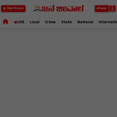
ePaper
Web Stories
|
|
|
|
|
|
LIVE
Local
Crime
State
National
Internati