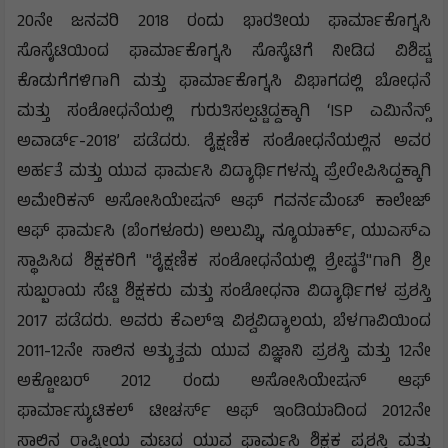
20ನೇ ಜನವರಿ 2018 ರಂದು ಭಾರತೀಯ ಫಾರ್ಮಾಕೊಗ್ನಸಿ
ಸೊಸೈಟಿಯಿಂದ ಫಾರ್ಮಾಕೊಗ್ನಸಿ ಸೊಸೈಟಿಗೆ ನೀಡಿದ ವಿಶಿಷ್ಟ
ಕೊಡುಗೆಗಳಿಗಾಗಿ ಮತ್ತು ಫಾರ್ಮಾಕೊಗ್ನಸಿ ವಿಭಾಗದಲ್ಲಿ ಬೋಧನೆ
ಮತ್ತು ಸಂಶೋಧನೆಯಲ್ಲಿ ಗುರುತಿಸಲ್ಪಟ್ಟಿದ್ದಕ್ಕಾಗಿ ‘ISP ಎಮಿನೆನ್ಸ್
ಅವಾರ್ಡ್-2018’ ಪಡೆದರು. ಶೈಕ್ಷಣಿಕ ಸಂಶೋಧನೆಯಲ್ಲಿನ ಅವರ
ಅರ್ಹತೆ ಮತ್ತು ಯುವ ಫಾರ್ಮಸಿ ವಿದ್ಯಾರ್ಥಿಗಳನ್ನು ಪ್ರೇರೇಪಿಸಿದ್ದಕ್ಕಾಗಿ
ಅಮೇರಿಕನ್ ಅಸೋಸಿಯೇಷನ್ ಆಫ್ ಗವರ್ನಮೆಂಟ್ ಕಾಲೇಜ್
ಆಫ್ ಫಾರ್ಮಸಿ (ಬೆಂಗಳೂರು) ಅಲುಮ್ನಿ, ನ್ಯೂಯಾರ್ಕ್, ಯುಎಸ್ಎ
ಸ್ಥಾಪಿಸಿದ ಶಿಕ್ಷಕರಿಗೆ "ಶೈಕ್ಷಣಿಕ ಸಂಶೋಧನೆಯಲ್ಲಿ ಶ್ರೇಷ್ಠತೆ"ಗಾಗಿ ಶ್ರೀ
ಸುಬ್ಬರಾಯ ಸೆಟ್ಟಿ ಶಿಕ್ಷಕರು ಮತ್ತು ಸಂಶೋಧನಾ ವಿದ್ಯಾರ್ಥಿಗಳ ಪ್ರಶಸ್ತಿ
2017 ಪಡೆದರು. ಅವರು ಕೆಎಲ್‌ಇ ವಿಶ್ವವಿದ್ಯಾಲಯ, ಬೆಳಗಾವಿಯಿಂದ
2011-12ನೇ ಸಾಲಿನ ಅತ್ಯುತ್ತಮ ಯುವ ವಿಜ್ಞಾನಿ ಪ್ರಶಸ್ತಿ ಮತ್ತು 12ನೇ
ಅಕ್ಟೋಬರ್ 2012 ರಂದು ಅಸೋಸಿಯೇಷನ್ ಆಫ್
ಫಾರ್ಮಾಸ್ಯುಟಿಕಲ್ ಟೀಚರ್ಸ್ ಆಫ್ ಇಂಡಿಯಾದಿಂದ 2012ನೇ
ಸಾಲಿನ ರಾಷ್ಟ್ರೀಯ ಮಟ್ಟದ ಯುವ ಫಾರ್ಮಸಿ ಶಿಕ್ಷಕ ಪ್ರಶಸ್ತಿ ಮತ್ತು