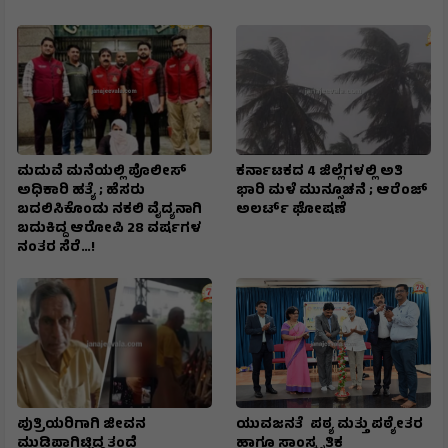
ಮದುವೆ ಮನೆಯಲ್ಲಿ ಪೊಲೀಸ್
ಕರ್ನಾಟಕದ 4 ಜಿಲ್ಲೆಗಳಲ್ಲಿ ಅತಿ
ಅಧಿಕಾರಿ ಹತ್ಯೆ ; ಹೆಸರು
ಭಾರಿ ಮಳೆ ಮುನ್ಸೂಚನೆ ; ಆರೆಂಜ್‌
ಬದಲಿಸಿಕೊಂಡು ನಕಲಿ ವೈದ್ಯನಾಗಿ
ಅಲರ್ಟ್‌ ಘೋಷಣೆ
ಬದುಕಿದ್ದ ಆರೋಪಿ 28 ವರ್ಷಗಳ
ನಂತರ ಸೆರೆ…!
ಪುತ್ರಿಯರಿಗಾಗಿ ಜೀವನ
ಯುವಜನತೆ ಪಠ್ಯ ಮತ್ತು ಪಠ್ಯೇತರ
ಮುಡಿಪಾಗಿಟ್ಟಿದ್ದ ತಂದೆ
ಹಾಗೂ ಸಾಂಸ್ಕೃತಿಕ