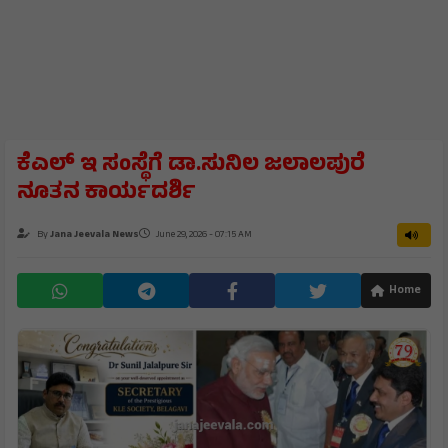
ಕೆಎಲ್ ಇ ಸಂಸ್ಥೆಗೆ ಡಾ.ಸುನಿಲ ಜಲಾಲಪುರೆ
ನೂತನ ಕಾರ್ಯದರ್ಶಿ
By
Jana Jeevala News
June 29, 2026 - 07:15 AM
Home