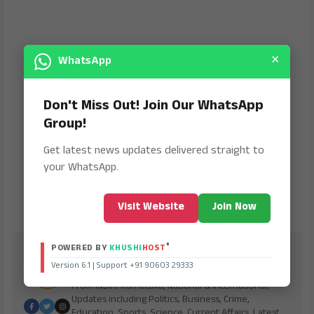
×
WhatsApp
Don't Miss Out! Join Our WhatsApp
Group!
Get latest news updates delivered straight to
your WhatsApp.
Visit Website
Join Now
®
Jana Jeevala
POWERED BY
KHUSHI
HOST
Version 6.1 | Support +91 90603 29333
is Digital Online Newspaper, Publishing Platform
From INDIA. Karnataka, National & International,
Updates including Politics, Business, Crime,
Education, Sports, Science, Current Affairs. Latest