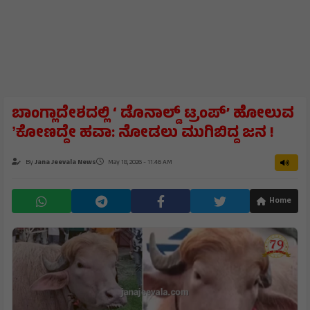
ಬಾಂಗ್ಲಾದೇಶದಲ್ಲಿ ‘ ಡೊನಾಲ್ಡ್ ಟ್ರಂಪ್’ ಹೋಲುವ
ʼಕೋಣದ್ದೇ ಹವಾ: ನೋಡಲು ಮುಗಿಬಿದ್ದ ಜನ !
By
Jana Jeevala News
May 18, 2026 - 11:46 AM
Home