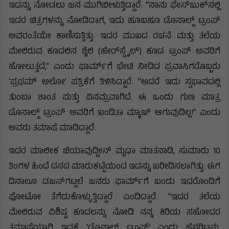
ಇದನ್ನು ನೋಡಲು ಜನ ಮುಗಿಬೀಳುತ್ತಿದ್ದಾರೆ. “ನಾನು ಫೇಸ್‌ಬುಕ್‌ನಲ್ಲಿ
ಇದರ ಚಿತ್ರಗಳನ್ನು ನೋಡಿದಾಗ, ಇದು ಹೂಬಹೂ ಡೊನಾಲ್ಡ್ ಟ್ರಂಪ್
ಅವರಂತೆಯೇ ಕಾಣಿಸುತ್ತಿತ್ತು. ಇದರ ಮುಖದ ರಚನೆ ಮತ್ತು ತಲೆಯ
ಮೇಲಿರುವ ಕೂದಲಿನ ಶೈಲಿ (ಹೇರ್‌ಸ್ಟೈಲ್) ಕೂಡ ಟ್ರಂಪ್ ಅವರಿಗೆ
ಹೋಲುತ್ತದೆ,” ಎಂದು ಫಾರ್ಮ್‌ಗೆ ಭೇಟಿ ನೀಡಿದ ಪ್ರವಾಸಿಗರೊಬ್ಬರು
‘ಪ್ರಥಮ್ ಅಲೋ’ ಪತ್ರಿಕೆಗೆ ತಿಳಿಸಿದ್ದಾರೆ. “ಆದರೆ ಇದು ಸ್ವಭಾವದಲ್ಲಿ
ತುಂಬಾ ಶಾಂತ ಮತ್ತು ವಿನಮ್ರವಾಗಿದೆ. ಈ ಒಂದು ಗುಣ ಮಾತ್ರ
ಡೊನಾಲ್ಡ್ ಟ್ರಂಪ್ ಅವರಿಗೆ ಖಂಡಿತಾ ಮ್ಯಾಚ್ ಆಗುವುದಿಲ್ಲ!” ಎಂದು
ಅವರು ತಮಾಷೆ ಮಾಡಿದ್ದಾರೆ.
ಇದರ ಮಾಲೀಕ ಜಿಯಾವುದ್ದೀನ್ ಮೃಧಾ ಮಾತನಾಡಿ, ಸುಮಾರು 10
ತಿಂಗಳ ಹಿಂದೆ ದನದ ಮಾರುಕಟ್ಟೆಯಿಂದ ಇದನ್ನು ಖರೀದಿಸಲಾಗಿತ್ತು. ಈಗ
ದಿನಾಲೂ ಡಜನ್‌ಗಟ್ಟಲೆ ಜನರು ಫಾರ್ಮ್‌ಗೆ ಬಂದು ಇದರೊಂದಿಗೆ
ಫೋಟೋ ತೆಗೆದುಕೊಳ್ಳುತ್ತಿದ್ದಾರೆ ಎಂದಿದ್ದಾರೆ. “ಇದರ ತಲೆಯ
ಮೇಲಿರುವ ವಿಶಿಷ್ಟ ಕೂದಲನ್ನು ನೋಡಿ ನನ್ನ ಕಿರಿಯ ಸಹೋದರ
ತಮಾಷೆಯಾಗಿ ಇದಕ್ಕೆ ‘ಡೊನಾಲ್ಡ್ ಟ್ರಂಪ್’ ಎಂದು ಹೆಸರಿಟ್ಟನು.