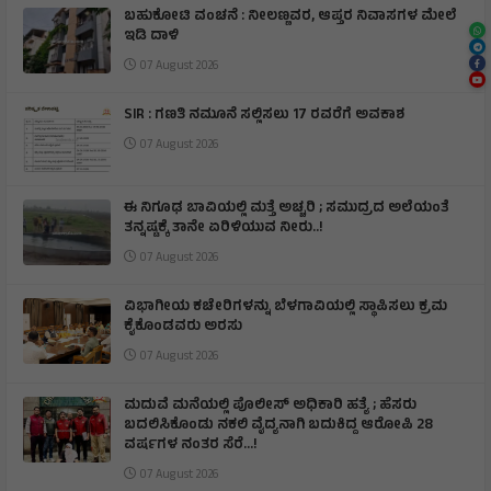
ಬಹುಕೋಟಿ ವಂಚನೆ : ನೀಲಣ್ಣವರ, ಆಪ್ತರ ನಿವಾಸಗಳ ಮೇಲೆ
ಇಡಿ ದಾಳಿ
07 August 2026
SIR : ಗಣತಿ ನಮೂನೆ ಸಲ್ಲಿಸಲು 17 ರವರೆಗೆ ಅವಕಾಶ
07 August 2026
ಈ ನಿಗೂಢ ಬಾವಿಯಲ್ಲಿ ಮತ್ತೆ ಅಚ್ಚರಿ ; ಸಮುದ್ರದ ಅಲೆಯಂತೆ
ತನ್ನಷ್ಟಕ್ಕೆ ತಾನೇ ಏರಿಳಿಯುವ ನೀರು..!
07 August 2026
ವಿಭಾಗೀಯ ಕಚೇರಿಗಳನ್ನು ಬೆಳಗಾವಿಯಲ್ಲಿ ಸ್ಥಾಪಿಸಲು ಕ್ರಮ
ಕೈಕೊಂಡವರು ಅರಸು
07 August 2026
ಮದುವೆ ಮನೆಯಲ್ಲಿ ಪೊಲೀಸ್ ಅಧಿಕಾರಿ ಹತ್ಯೆ ; ಹೆಸರು
ಬದಲಿಸಿಕೊಂಡು ನಕಲಿ ವೈದ್ಯನಾಗಿ ಬದುಕಿದ್ದ ಆರೋಪಿ 28
ವರ್ಷಗಳ ನಂತರ ಸೆರೆ…!
07 August 2026