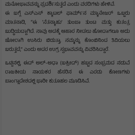
ಮನೋಭಾವವನ್ನು ಪ್ರದರ್ಶಿಸುತ್ತದೆ ಎಂದು ವರದಿಗಳು ಹೇಳಿವೆ.
ಈ ಬಗ್ಗೆ ಎಸ್‌ಎಸ್ ಕ್ಯಾಟಲ್ ಫಾರ್ಮ್‌ನ ಮ್ಯಾನೇಜರ್ ಒಬ್ಬರು
ಮಾತನಾಡಿ, “ಈ ‘ನೆತನ್ಯಾಹು’ ತುಂಬಾ ತುಂಟ ಮತ್ತು ಕುತಂತ್ರ
ಬುದ್ಧಿಯದ್ದಾಗಿದೆ. ನಾವು ಅದಕ್ಕೆ ಆಹಾರ ನೀಡಲು ಹೋದಾಗಲೂ ಅದು
ಜೋರಾಗಿ ಉಸಿರು ಬಿಡುತ್ತಾ, ನಮ್ಮನ್ನು ಕೊಂಬಿನಿಂದ ತಿವಿಯಲು
ಬರುತ್ತದೆ,” ಎಂದು ಅದರ ಉಗ್ರ ಸ್ವಭಾವವನ್ನು ವಿವರಿಸಿದ್ದಾರೆ.
ಒಟ್ಟಿನಲ್ಲಿ, ಈದ್ ಅಲ್-ಅಧಾ (ಬಕ್ರೀದ್‌) ಹಬ್ಬದ ಸಂಭ್ರಮದ ನಡುವೆ
ರಾಜಕೀಯ ನಾಯಕರ ಹೆಸರಿನ ಈ ಎರಡು ಕೋಣಗಳು
ಬಾಂಗ್ಲಾದೇಶದಲ್ಲಿ ಭಾರೀ ಕುತೂಹಲ ಮೂಡಿಸಿವೆ.