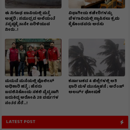
ಈ ನಿಗೂಢ ಬಾವಿಯಲ್ಲಿ ಮತ್ತೆ
ವಿಭಾಗೀಯ ಕಚೇರಿಗಳನ್ನು
ಅಚ್ಚರಿ ; ಸಮುದ್ರದ ಅಲೆಯಂತೆ
ಬೆಳಗಾವಿಯಲ್ಲಿ ಸ್ಥಾಪಿಸಲು ಕ್ರಮ
ತನ್ನಷ್ಟಕ್ಕೆ ತಾನೇ ಏರಿಳಿಯುವ
ಕೈಕೊಂಡವರು ಅರಸು
ನೀರು..!
ಮದುವೆ ಮನೆಯಲ್ಲಿ ಪೊಲೀಸ್
ಕರ್ನಾಟಕದ 4 ಜಿಲ್ಲೆಗಳಲ್ಲಿ ಅತಿ
ಅಧಿಕಾರಿ ಹತ್ಯೆ ; ಹೆಸರು
ಭಾರಿ ಮಳೆ ಮುನ್ಸೂಚನೆ ; ಆರೆಂಜ್‌
ಬದಲಿಸಿಕೊಂಡು ನಕಲಿ ವೈದ್ಯನಾಗಿ
ಅಲರ್ಟ್‌ ಘೋಷಣೆ
ಬದುಕಿದ್ದ ಆರೋಪಿ 28 ವರ್ಷಗಳ
ನಂತರ ಸೆರೆ…!
LATEST POST