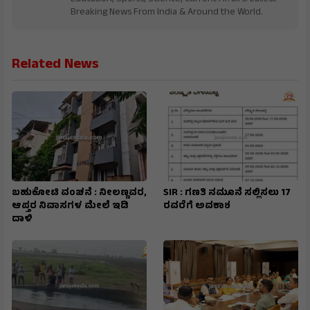
Breaking News From India & Around the World.
Related News
ಬಹುಕೋಟಿ ವಂಚನೆ : ನೀಲಣ್ಣವರ,
SIR : ಗಣತಿ ನಮೂನೆ ಸಲ್ಲಿಸಲು 17
ಆಪ್ತರ ನಿವಾಸಗಳ ಮೇಲೆ ಇಡಿ
ರವರೆಗೆ ಅವಕಾಶ
ದಾಳಿ