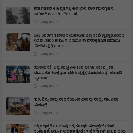
ಕರ್ನಾಟಕದ 4 ಜಿಲ್ಲೆಗಳಲ್ಲಿ ಅತಿ ಭಾರಿ ಮಳೆ ಮುನ್ಸೂಚನೆ ;
ಆರೆಂಜ್‌ ಅಲರ್ಟ್‌ ಘೋಷಣೆ
07 August 2026
ಪುತ್ರಿಯರಿಗಾಗಿ ಜೀವನ ಮುಡಿಪಾಗಿಟ್ಟಿದ್ದ ತಂದೆ ವೃದ್ಧಾಶ್ರಮದಲ್ಲಿ
ನಿಧನ ; ₹5100 ಕಳುಹಿಸಿ ವಿಡಿಯೊ ಕಾಲ್‌ನಲ್ಲಿ ಕೊನೆ ವಿದಾಯ
ಹೇಳಿದ ಪುತ್ರಿಯರು...!
07 August 2026
ಯುವಜನತೆ ಪಠ್ಯ ಮತ್ತು ಪಠ್ಯೇತರ ಹಾಗೂ ಸಾಂಸ್ಕೃತಿಕ
ಚಟುವಟಿಕೆಗಳಲ್ಲಿ ಭಾಗವಹಿಸಿ ವ್ಯಕ್ತಿತ್ವ ರೂಪಿಸಿಕೊಳ್ಳಿ : ಕುಲಪತಿ
ತ್ಯಾಗರಾಜ
07 August 2026
ಗುರಿ, ಶಿಸ್ತು ಮತ್ತು ಸಾಧನೆಯಿಂದ ಯಶಸ್ಸು ಸಾಧ್ಯ: ಡಾ. ಸಿದ್ದು
ಹುಲ್ಲೊಳ್ಳಿ
06 August 2026
ಲಕ್ಷ್ಮೀ ಇದ್ದರೆ DK ಸಂಪುಟಕ್ಕೆ ಶೋಭೆ: ಹೆಬ್ಬಾಳ್ಕರ್ ಯಾಕೆ
ಸಂಪುಟಕ್ಕೆ ಅತ್ಯಂತ ಅವಶ್ಯಕ ಗೊತ್ತೇ ? ಬೆಳಗಾವಿಗೆ ಅಭಿವೃದ್ಧಿಯ