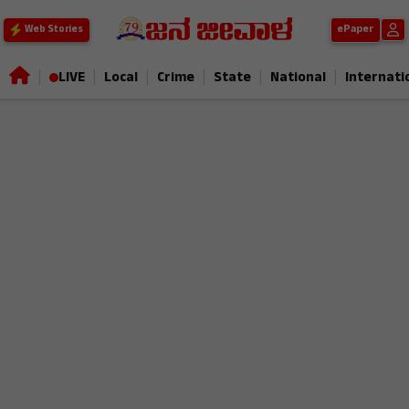
ePaper
Web Stories
|
|
|
|
|
|
LIVE
Local
Crime
State
National
Internati