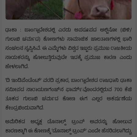
ಢಾಕಾ : ಬಾಂಗ್ಲಾದೇಶದಲ್ಲಿ ಎರಡು ಅಪರೂಪದ ಅಲ್ಬಿನೋ (ಬಿಳಿ/
ಗುಲಾಬಿ ಚರ್ಮದ) ಕೋಣಗಳು ಸಾಮಾಜಿಕ ಜಾಲತಾಣಗಳಲ್ಲಿ ಭಾರಿ
ಸಂಚಲನ ಸೃಷ್ಟಿಸಿವೆ. ಈ ಎಮ್ಮೆಗಳು ವಿಶ್ವದ ಇಬ್ಬರು ಪ್ರಮುಖ ರಾಜಕೀಯ
ನಾಯಕರನ್ನು ಹೋಲುತ್ತಿರುವುದೇ ಇದಕ್ಕೆ ಪ್ರಮುಖ ಕಾರಣ ಎಂದು
ಹೇಳಲಾಗಿದೆ.
‘ದಿ ಇಂಡಿಪೆಂಡೆಂಟ್’ ವರದಿ ಪ್ರಕಾರ, ಬಾಂಗ್ಲಾದೇಶದ ರಾಜಧಾನಿ ಢಾಕಾ
ಸಮೀಪದ ನಾರಾಯಣಗಂಜ್‌ನ ಫಾರ್ಮ್‌ವೊಂದರಲ್ಲಿರುವ 700 ಕೆಜಿ
ತೂಕದ ಗುಲಾಬಿ ಚರ್ಮದ ಕೋಣ ಈಗ ಎಲ್ಲರ ಆಕರ್ಷಣೆಯ
ಕೇಂದ್ರಬಿಂದುವಾಗಿದೆ.
ಅಮೆರಿಕದ ಅಧ್ಯಕ್ಷ ಡೊನಾಲ್ಡ್ ಟ್ರಂಪ್‌ ಅವರನ್ನು ಹೋಲುವ
ಕಾರಣಕ್ಕಾಗಿ ಈ ಕೋಣಕ್ಕೆ ‘ಡೊನಾಲ್ಡ್ ಟ್ರಂಪ್’ ಎಂದೇ ಹೆಸರಿಡಲಾಗಿದ್ದು,