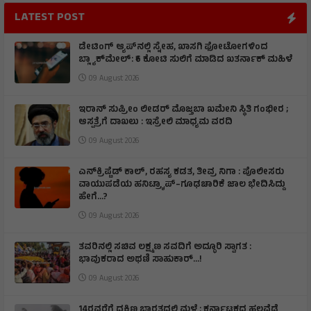
LATEST POST
ಡೇಟಿಂಗ್ ಆ್ಯಪ್‌ನಲ್ಲಿ ಸ್ನೇಹ, ಖಾಸಗಿ ಫೋಟೋಗಳಿಂದ
ಬ್ಲ್ಯಾಕ್‌ಮೇಲ್: ₹6 ಕೋಟಿ ಸುಲಿಗೆ ಮಾಡಿದ ಖತರ್ನಾಕ್‌ ಮಹಿಳೆ
09 August 2026
ಇರಾನ್‌ ಸುಪ್ರೀಂ ಲೀಡರ್‌ ಮೊಜ್ತಬಾ ಖಮೇನಿ ಸ್ಥಿತಿ ಗಂಭೀರ ;
ಆಸ್ಪತ್ರೆಗೆ ದಾಖಲು : ಇಸ್ರೇಲಿ ಮಾಧ್ಯಮ ವರದಿ
09 August 2026
ಎನ್‌ಕ್ರಿಪ್ಟೆಡ್‌ ಕಾಲ್‌, ರಹಸ್ಯ ಕಡತ, ತೀವ್ರ ನಿಗಾ : ಪೊಲೀಸರು
ವಾಯುಪಡೆಯ ಹನಿಟ್ರ್ಯಾಪ್–ಗೂಢಚಾರಿಕೆ ಜಾಲ ಭೇದಿಸಿದ್ದು
ಹೇಗೆ…?
09 August 2026
ತವರಿನಲ್ಲಿ ಸಚಿವ ಲಕ್ಷ್ಮಣ ಸವದಿಗೆ ಅದ್ಧೂರಿ ಸ್ವಾಗತ :
ಭಾವುಕರಾದ ಅಥಣಿ ಸಾಹುಕಾರ್...!
09 August 2026
14ರವರೆಗೆ ದಕ್ಷಿಣ ಭಾರತದಲ್ಲಿ ಮಳೆ : ಕರ್ನಾಟಕದ ಹಲವೆಡೆ