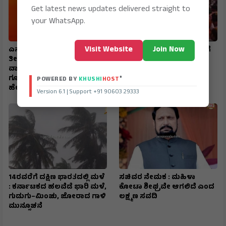
Get latest news updates delivered straight to
your WhatsApp.
Visit Website
Join Now
ಎನ್‌ಕ್ರಿಪ್ಟೆಡ್‌ ಕಾಲ್‌, ರಹಸ್ಯ ಕಡತ,
ತವರಿನಲ್ಲಿ ಸಚಿವ ಲಕ್ಷ್ಮಣ ಸವದಿಗೆ
ತೀವ್ರ ನಿಗಾ : ಪೊಲೀಸರು
ಅದ್ಧೂರಿ ಸ್ವಾಗತ : ಭಾವುಕರಾದ
ವಾಯುಪಡೆಯ ಹನಿಟ್ರ್ಯಾಪ್–
ಅಥಣಿ ಸಾಹುಕಾರ್...!
ಗೂಢಚಾರಿಕೆ ಜಾಲ ಭೇದಿಸಿದ್ದು
®
POWERED BY
KHUSHI
HOST
ಹೇಗೆ…?
Version 6.1 | Support +91 90603 29333
14ರವರೆಗೆ ದಕ್ಷಿಣ ಭಾರತದಲ್ಲಿ ಮಳೆ
ಸಚಿವರ ನೇಮಕ : ಮಹಿಳಾ
: ಕರ್ನಾಟಕದ ಹಲವೆಡೆ ಭಾರಿ ಮಳೆ,
ಕೋಟಾ ಶೀಘ್ರವೇ ಆಗಲಿದೆ ಎಂದ
ಗುಡುಗು–ಮಿಂಚು, ಜೋರಾದ ಗಾಳಿ
ಲಕ್ಷ್ಮಣ ಸವದಿ
ಮುನ್ಸೂಚನೆ