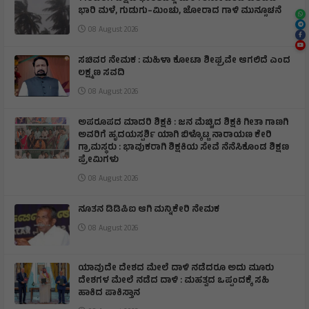
ಭಾರಿ ಮಳೆ, ಗುಡುಗು–ಮಿಂಚು, ಜೋರಾದ ಗಾಳಿ ಮುನ್ಸೂಚನೆ
08 August 2026
ಸಚಿವರ ನೇಮಕ : ಮಹಿಳಾ ಕೋಟಾ ಶೀಘ್ರವೇ ಆಗಲಿದೆ ಎಂದ
ಲಕ್ಷ್ಮಣ ಸವದಿ
08 August 2026
ಅಪರೂಪದ ಮಾದರಿ ಶಿಕ್ಷಕಿ : ಜನ ಮೆಚ್ಚಿದ ಶಿಕ್ಷಕಿ ಗೀತಾ ಗಾಣಗಿ
ಅವರಿಗೆ ಹೃದಯಸ್ಪರ್ಶಿ ಯಾಗಿ ಬಿಳ್ಕೊಟ್ಟ ನಾರಾಯಣ ಕೇರಿ
ಗ್ರಾಮಸ್ಥರು : ಭಾವುಕರಾಗಿ ಶಿಕ್ಷಕಿಯ ಸೇವೆ ನೆನೆಸಿಕೊಂಡ ಶಿಕ್ಷಣ
ಪ್ರೇಮಿಗಳು
08 August 2026
ನೂತನ ಡಿಡಿಪಿಐ ಆಗಿ ಮನ್ನಿಕೇರಿ ನೇಮಕ
08 August 2026
ಯಾವುದೇ ದೇಶದ ಮೇಲೆ ದಾಳಿ ನಡೆದರೂ ಅದು ಮೂರು
ದೇಶಗಳ ಮೇಲೆ ನಡೆದ ದಾಳಿ : ಮಹತ್ವದ ಒಪ್ಪಂದಕ್ಕೆ ಸಹಿ
ಹಾಕಿದ ಪಾಕಿಸ್ತಾನ