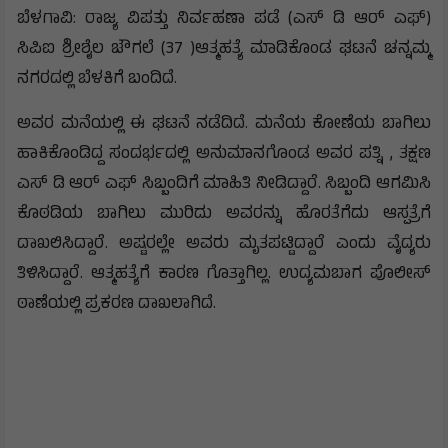
ಬೆಳಗಾವಿ: ರಾಜ್ಯ ವಿಪತ್ತು ನಿರ್ವಹಣಾ ಪಡೆ (ಎಸ್ ಡಿ ಆರ್ ಎಫ್)
ಸಿಪಿಐ ಶ್ರೀಶೈಲ ಚೌಗಲೆ (37 )ಆತ್ಮಹತ್ಯೆ ಮಾಡಿಕೊಂಡ ಘಟನೆ ಚನ್ನಮ್ಮ
ನಗರದಲ್ಲಿ ಬೆಳಕಿಗೆ ಬಂದಿದೆ.
ಅವರ ಮನೆಯಲ್ಲಿ ಈ ಘಟನೆ ನಡೆದಿದೆ. ಮನೆಯ ಕೋಣೆಯ ಬಾಗಿಲು
ಹಾಕಿಕೊಂಡಿದ್ದ ಸಂದರ್ಭದಲ್ಲಿ ಅನುಮಾನಗೊಂಡ ಅವರ ಪತ್ನಿ , ತಕ್ಷಣ
ಎಸ್ ಡಿ ಆರ್ ಎಫ್ ಸಿಬ್ಬಂದಿಗೆ ಮಾಹಿತಿ ನೀಡಿದ್ದಾರೆ. ಸಿಬ್ಬಂದಿ ಆಗಮಿಸಿ
ಕೊಠಡಿಯ ಬಾಗಿಲು ಮುರಿದು ಅವರನ್ನು ಹೊರತೆಗೆದು ಆಸ್ಪತ್ರೆಗೆ
ದಾಖಲಿಸಿದ್ದಾರೆ. ಅಷ್ಟರಲ್ಲೇ ಅವರು ಮೃತಪಟ್ಟಿದ್ದಾರೆ ಎಂದು ವೈದ್ಯರು
ತಿಳಿಸಿದ್ದಾರೆ. ಆತ್ಮಹತ್ಯೆಗೆ ಕಾರಣ ಗೊತ್ತಾಗಿಲ್ಲ. ಉದ್ಯಮಬಾಗ ಪೊಲೀಸ್
ಠಾಣೆಯಲ್ಲಿ ಪ್ರಕರಣ ದಾಖಲಾಗಿದೆ.