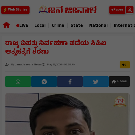
ePaper
Web Stories
|
|
|
|
|
|
LIVE
Local
Crime
State
National
Internati
ರಾಜ್ಯ ವಿಪತ್ತು ನಿರ್ವಹಣಾ ಪಡೆಯ ಸಿಪಿಐ
ಆತ್ಮಹತ್ಯೆಗೆ ಶರಣು
By
Jana Jeevala News
May 28, 2026 - 06:58 AM
Home